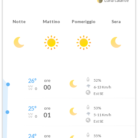
Luna calante
Notte
Mattino
Pomeriggio
Sera
26
°
ore
52
%
00
6
-
13
Km/h
0
Est SE
25
°
ore
53
%
01
5
-
11
Km/h
0
Est SE
24
°
ore
55
%