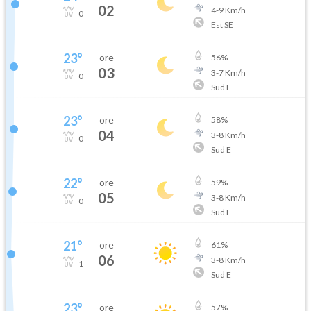
02
4
-
9
Km/h
0
Est SE
23
°
ore
56
%
03
3
-
7
Km/h
0
Sud E
23
°
ore
58
%
04
3
-
8
Km/h
0
Sud E
22
°
ore
59
%
05
3
-
8
Km/h
0
Sud E
21
°
ore
61
%
06
3
-
8
Km/h
1
Sud E
23
°
ore
57
%