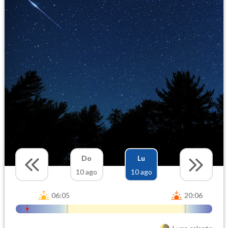
Do
Lu
10 ago
10 ago
06:05
20:06