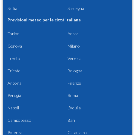
Sicilia
Sardegna
Previsioni meteo per le città italiane
Torino
Aosta
Genova
Milano
Trento
Venezia
Trieste
Bologna
Ancona
Firenze
Perugia
Roma
Napoli
L'Aquila
Campobasso
Bari
Potenza
Catanzaro