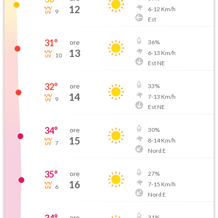
12
6
-
12
Km/h
9
Est
31
°
ore
36
%
13
6
-
13
Km/h
10
Est NE
32
°
ore
33
%
14
7
-
13
Km/h
9
Est NE
34
°
ore
30
%
15
8
-
14
Km/h
7
Nord E
35
°
ore
27
%
16
7
-
15
Km/h
6
Nord E
ore
31
%