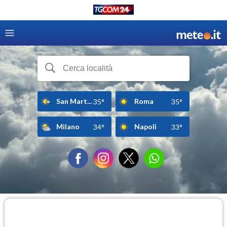
San Mart...
Roma
35°
35°
Milano
Napoli
34°
33°