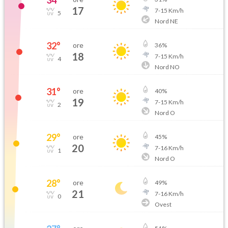
34
°
17
7
-
15
Km/h
5
Nord NE
32
°
ore
36
%
18
7
-
15
Km/h
4
Nord NO
31
°
ore
40
%
19
7
-
15
Km/h
2
Nord O
29
°
ore
45
%
20
7
-
16
Km/h
1
Nord O
28
°
ore
49
%
21
7
-
16
Km/h
0
Ovest