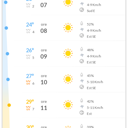
07
4
-
9
Km/h
2
Sud E
24
°
ore
52
%
08
4
-
9
Km/h
4
Est SE
26
°
ore
48
%
09
4
-
9
Km/h
5
Est SE
27
°
ore
45
%
10
5
-
10
Km/h
6
Est SE
29
°
ore
42
%
11
5
-
11
Km/h
7
Est
30
°
ore
39
%