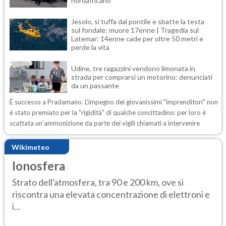
nordafricano
Jesolo, si tuffa dal pontile e sbatte la testa
sul fondale: muore 17enne | Tragedia sul
Latemar: 14enne cade per oltre 50 metri e
perde la vita
Udine, tre ragazzini vendono limonata in
strada per comprarsi un motorino: denunciati
da un passante
È successo a Pradamano. L'impegno dei giovanissimi "imprenditori" non
è stato premiato per la "rigidità" di qualche concittadino: per loro è
scattata un'ammonizione da parte dei vigili chiamati a intervenire
Wikimeteo
Ionosfera
Strato dell'atmosfera, tra 90 e 200 km, ove si
riscontra una elevata concentrazione di elettroni e
i...