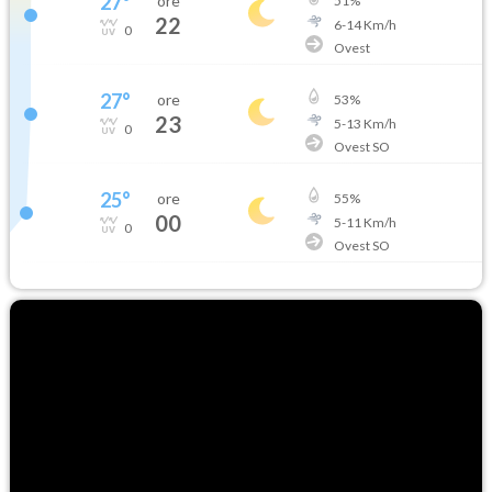
27
°
ore
51
%
22
6
-
14
Km/h
0
Ovest
27
°
ore
53
%
23
5
-
13
Km/h
0
Ovest SO
25
°
ore
55
%
00
5
-
11
Km/h
0
Ovest SO