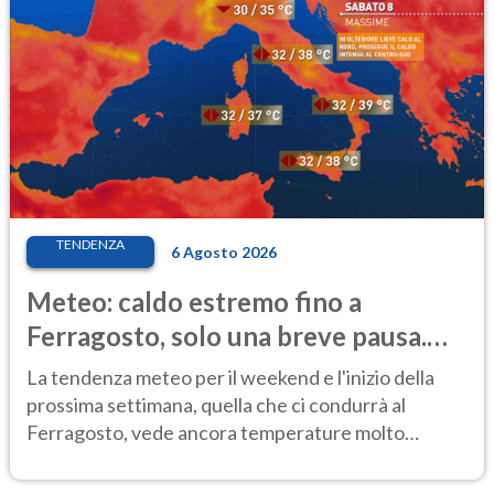
TENDENZA
6 Agosto 2026
Meteo: caldo estremo fino a
Ferragosto, solo una breve pausa.
Ecco dove
La tendenza meteo per il weekend e l'inizio della
prossima settimana, quella che ci condurrà al
Ferragosto, vede ancora temperature molto
elevate