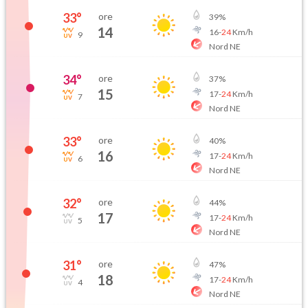
33
°
ore
39
%
14
16
-
24
Km/h
9
Nord NE
34
°
ore
37
%
15
17
-
24
Km/h
7
Nord NE
33
°
ore
40
%
16
17
-
24
Km/h
6
Nord NE
32
°
ore
44
%
17
17
-
24
Km/h
5
Nord NE
31
°
ore
47
%
18
17
-
24
Km/h
4
Nord NE