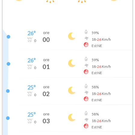
26
°
ore
59
%
00
18
-
26
Km/h
0
Est NE
26
°
ore
59
%
01
18
-
26
Km/h
0
Est NE
25
°
ore
58
%
02
18
-
26
Km/h
0
Est NE
25
°
ore
58
%
03
18
-
26
Km/h
0
Est NE