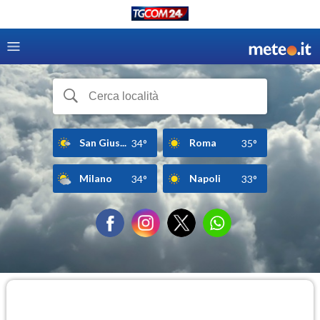
San Gius...
Roma
34°
35°
Milano
Napoli
34°
33°