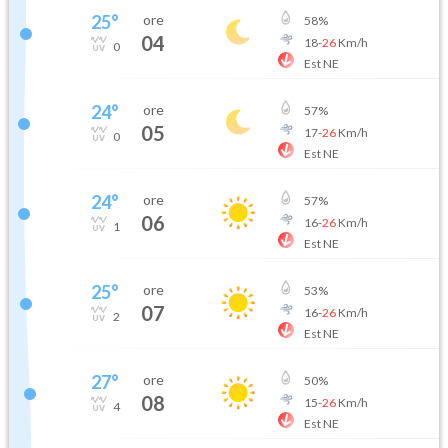
25
°
ore
58
%
04
18
-
26
Km/h
0
Est NE
24
°
ore
57
%
05
17
-
26
Km/h
0
Est NE
24
°
ore
57
%
06
16
-
26
Km/h
1
Est NE
25
°
ore
53
%
07
16
-
26
Km/h
2
Est NE
27
°
ore
50
%
08
15
-
26
Km/h
4
Est NE