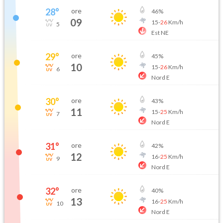
28
°
ore
46
%
09
15
-
26
Km/h
5
Est NE
29
°
ore
45
%
10
15
-
26
Km/h
6
Nord E
30
°
ore
43
%
11
15
-
25
Km/h
7
Nord E
31
°
ore
42
%
12
16
-
25
Km/h
9
Nord E
32
°
ore
40
%
13
16
-
25
Km/h
10
Nord E