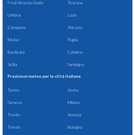
Friuli Venezia Giulia
Toscana
Umbria
Lazio
Campania
Abruzzo
Molise
Puglia
Basilicata
Calabria
Sicilia
Sardegna
Previsioni meteo per le città italiane
Torino
Aosta
Genova
Milano
Trento
Venezia
Trieste
Bologna