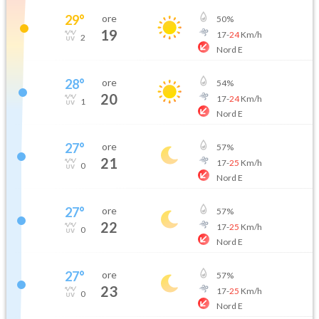
29
°
ore
50
%
19
17
-
24
Km/h
2
Nord E
28
°
ore
54
%
20
17
-
24
Km/h
1
Nord E
27
°
ore
57
%
21
17
-
25
Km/h
0
Nord E
27
°
ore
57
%
22
17
-
25
Km/h
0
Nord E
27
°
ore
57
%
23
17
-
25
Km/h
0
Nord E