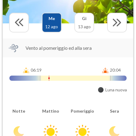
Me
Gi
12 ago
13 ago
Vento al pomeriggio ed alla sera
06:19
20:04
Luna nuova
Notte
Mattino
Pomeriggio
Sera