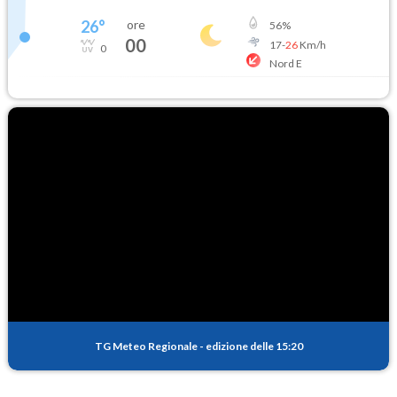
26
°
ore
56
%
00
17
-
26
Km/h
0
Nord E
TG Meteo Regionale
-
edizione delle 15:20