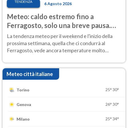
TENDENZA
6 Agosto 2026
Meteo: caldo estremo fino a
Ferragosto, solo una breve pausa.
Ecco dove
La tendenza meteo per il weekend e l'inizio della
prossima settimana, quella che ci condurrà al
Ferragosto, vede ancora temperature molto
elevate
Meteo città italiane
25°
30°
Torino
26°
30°
Genova
25°
34°
Milano