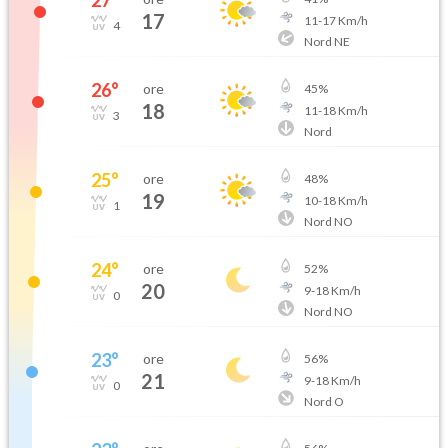
27
°
17
11
-
17
Km/h
4
Nord NE
26
°
ore
45
%
18
11
-
18
Km/h
3
Nord
25
°
ore
48
%
19
10
-
18
Km/h
1
Nord NO
24
°
ore
52
%
20
9
-
18
Km/h
0
Nord NO
23
°
ore
56
%
21
9
-
18
Km/h
0
Nord O