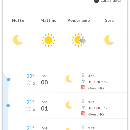
Luna nuova
Notte
Mattino
Pomeriggio
Sera
22
°
ore
56
%
00
10
-
19
Km/h
0
Ovest NO
21
°
ore
56
%
01
10
-
19
Km/h
0
Ovest NO
21
°
ore
57
%