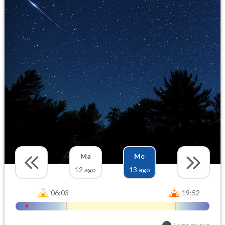
Ma
Me
12 ago
13 ago
06:03
19:52