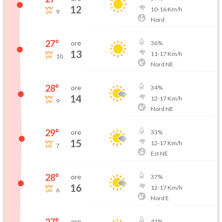
12
10
-
16
Km/h
9
Nord
27
°
ore
36
%
13
11
-
17
Km/h
10
Nord NE
28
°
ore
34
%
14
12
-
17
Km/h
9
Nord NE
29
°
ore
33
%
15
12
-
17
Km/h
7
Est NE
28
°
ore
37
%
16
12
-
17
Km/h
6
Nord E
ore
41
%