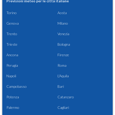
Previsioni meteo per le città italiane
Torino
Aosta
Genova
Milano
Trento
Venezia
Trieste
Bologna
Ancona
Firenze
Perugia
Roma
Napoli
L'Aquila
Campobasso
Bari
Potenza
Catanzaro
Palermo
Cagliari