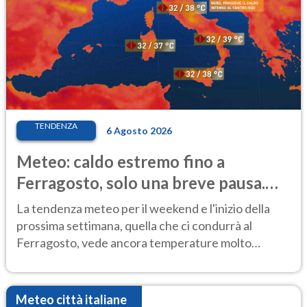
TENDENZA
6 Agosto 2026
Meteo: caldo estremo fino a
Ferragosto, solo una breve pausa.
Ecco dove
La tendenza meteo per il weekend e l'inizio della
prossima settimana, quella che ci condurrà al
Ferragosto, vede ancora temperature molto
elevate
Meteo città italiane