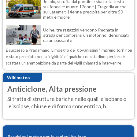
Jesolo, si tuffa dal pontile e sbatte la testa
sul fondale: muore 17enne | Tragedia anche
sul Latemar: 14enne precipita per oltre 50
metri e muore
Udine, tre ragazzini vendono limonata in
strada per comprarsi un motorino: denunciati
da un passante
È successo a Pradamano. L'impegno dei giovanissimi "imprenditori" non
è stato premiato per la "rigidità" di qualche concittadino: per loro è
scattata un'ammonizione da parte dei vigili chiamati a intervenire
Wikimeteo
Anticiclone, Alta pressione
Si tratta di strutture bariche nelle quali le isobare o
le isoipse, chiuse e di forma concentrica, h...
Previsioni meteo per le regioni italiane