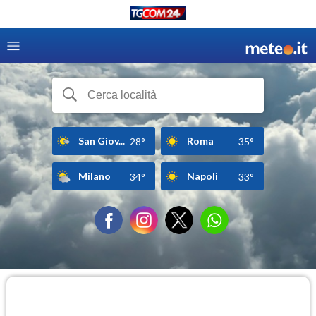
San Giov...
Roma
28°
35°
Milano
Napoli
34°
33°