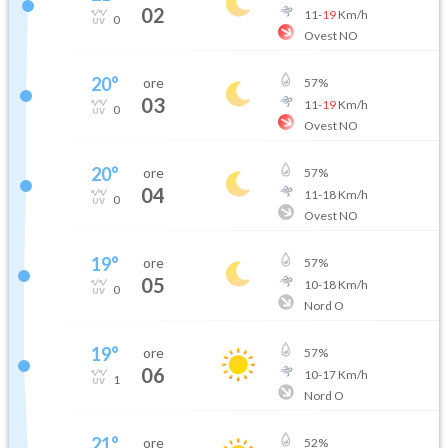
02
11
-
19
Km/h
0
Ovest NO
20
°
ore
57
%
03
11
-
19
Km/h
0
Ovest NO
20
°
ore
57
%
04
11
-
18
Km/h
0
Ovest NO
19
°
ore
57
%
05
10
-
18
Km/h
0
Nord O
19
°
ore
57
%
06
10
-
17
Km/h
1
Nord O
21
°
ore
52
%