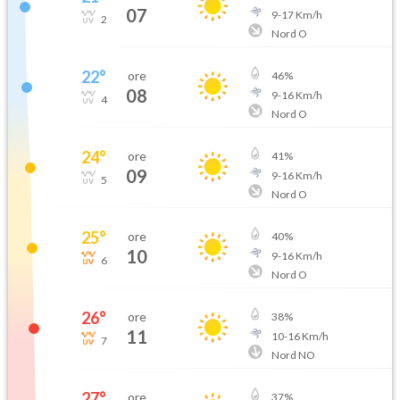
07
9
-
17
Km/h
2
Nord O
22
°
ore
46
%
08
9
-
16
Km/h
4
Nord O
24
°
ore
41
%
09
9
-
16
Km/h
5
Nord O
25
°
ore
40
%
10
9
-
16
Km/h
6
Nord O
26
°
ore
38
%
11
10
-
16
Km/h
7
Nord NO
27
°
ore
37
%