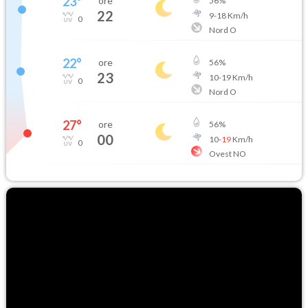
23
°
ore
56
%
22
9
-
18
Km/h
0
Nord O
22
°
ore
56
%
23
10
-
19
Km/h
0
Nord O
27
°
ore
56
%
00
10
-
19
Km/h
0
Ovest NO