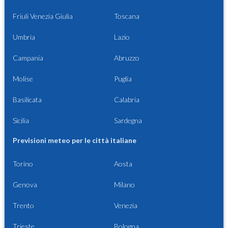
Friuli Venezia Giulia
Toscana
Umbria
Lazio
Campania
Abruzzo
Molise
Puglia
Basilicata
Calabria
Sicilia
Sardegna
Previsioni meteo per le città italiane
Torino
Aosta
Genova
Milano
Trento
Venezia
Trieste
Bologna