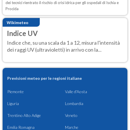
dei tecnici rientrato il rischio di crisi idrica per gli ospedali di Ischia e
Procida
Wikimeteo
Indice UV
Indice che, su una scala da 1 a 12, misura l'intensità
dei raggi UV (ultravioletti) in arrivo con la...
Previsioni meteo per le regioni italiane
Piemonte
Valle d'Aosta
Liguria
Lombardia
Trentino Alto Adige
Veneto
Emilia Romagna
Marche