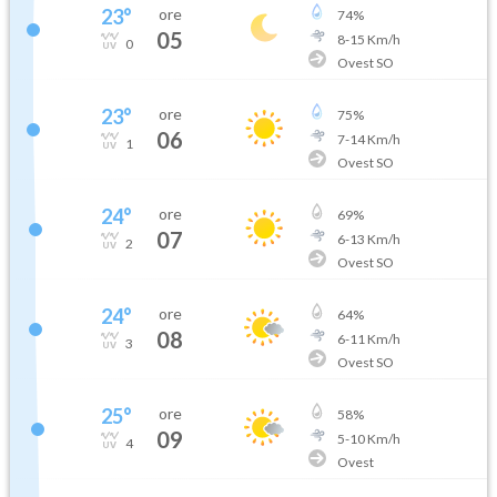
23
°
ore
74
%
05
8
-
15
Km/h
0
Ovest SO
23
°
ore
75
%
06
7
-
14
Km/h
1
Ovest SO
24
°
ore
69
%
07
6
-
13
Km/h
2
Ovest SO
24
°
ore
64
%
08
6
-
11
Km/h
3
Ovest SO
25
°
ore
58
%
09
5
-
10
Km/h
4
Ovest