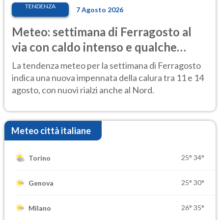
TENDENZA
7 Agosto 2026
Meteo: settimana di Ferragosto al
via con caldo intenso e qualche
temporale
La tendenza meteo per la settimana di Ferragosto
indica una nuova impennata della calura tra 11 e 14
agosto, con nuovi rialzi anche al Nord.
Meteo città italiane
25°
34°
Torino
25°
30°
Genova
26°
35°
Milano