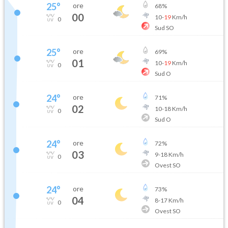
25
°
ore
68
%
00
10
-
19
Km/h
0
Sud SO
25
°
ore
69
%
01
10
-
19
Km/h
0
Sud O
24
°
ore
71
%
02
10
-
18
Km/h
0
Sud O
24
°
ore
72
%
03
9
-
18
Km/h
0
Ovest SO
24
°
ore
73
%
04
8
-
17
Km/h
0
Ovest SO