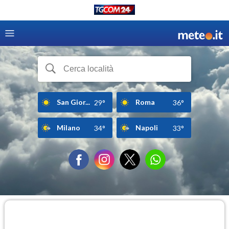
San Gior...
Roma
29°
36°
Milano
Napoli
34°
33°