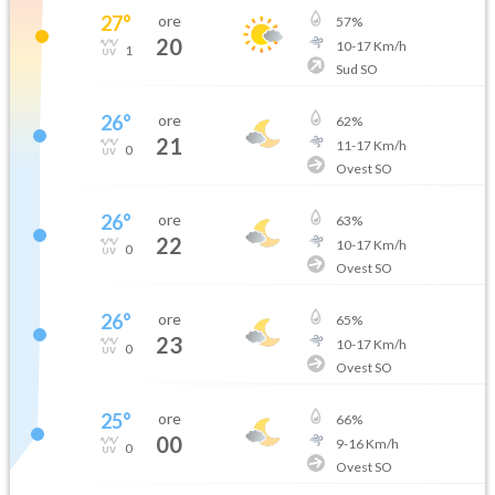
27
°
ore
57
%
20
10
-
17
Km/h
1
Sud SO
26
°
ore
62
%
21
11
-
17
Km/h
0
Ovest SO
26
°
ore
63
%
22
10
-
17
Km/h
0
Ovest SO
26
°
ore
65
%
23
10
-
17
Km/h
0
Ovest SO
25
°
ore
66
%
00
9
-
16
Km/h
0
Ovest SO