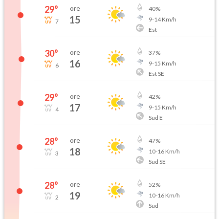
29
°
ore
40
%
15
9
-
14
Km/h
7
Est
30
°
ore
37
%
16
9
-
15
Km/h
6
Est SE
29
°
ore
42
%
17
9
-
15
Km/h
4
Sud E
28
°
ore
47
%
18
10
-
16
Km/h
3
Sud SE
28
°
ore
52
%
19
10
-
16
Km/h
2
Sud