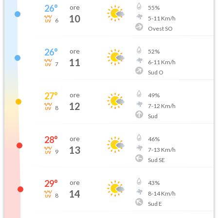
26
°
ore
55
%
10
5
-
11
Km/h
6
Ovest SO
26
°
ore
52
%
11
6
-
11
Km/h
7
Sud O
27
°
ore
49
%
12
7
-
12
Km/h
8
Sud
28
°
ore
46
%
13
7
-
13
Km/h
9
Sud SE
29
°
ore
43
%
14
8
-
14
Km/h
8
Sud E