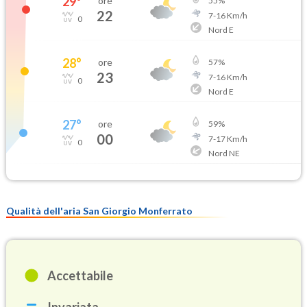
29
°
ore
55
%
22
7
-
16
Km/h
0
Nord E
28
°
ore
57
%
23
7
-
16
Km/h
0
Nord E
27
°
ore
59
%
00
7
-
17
Km/h
0
Nord NE
Qualità dell'aria San Giorgio Monferrato
Accettabile