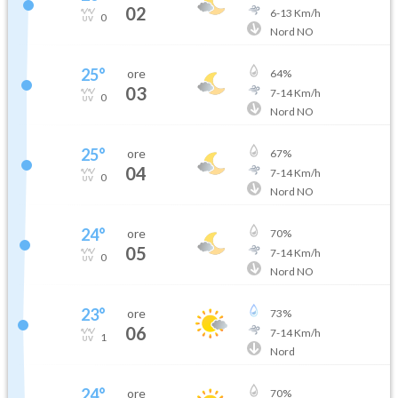
02
6
-
13
Km/h
0
Nord NO
25
°
ore
64
%
03
7
-
14
Km/h
0
Nord NO
25
°
ore
67
%
04
7
-
14
Km/h
0
Nord NO
24
°
ore
70
%
05
7
-
14
Km/h
0
Nord NO
23
°
ore
73
%
06
7
-
14
Km/h
1
Nord
24
°
ore
70
%