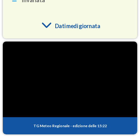
Invariata
Dati medi giornata
O3
86.4
(Ozono)
NO2
5.5
(Diossido di azoto)
SO2
0.8
(Anidride solforosa)
PM10
15.8
(Materia particolata)
TG Meteo Regionale
-
edizione delle 15:22
PM25