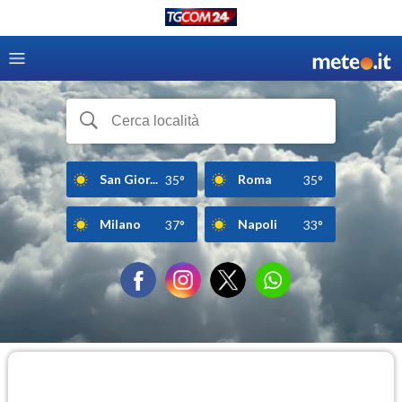
San Gior...
Roma
35°
35°
Milano
Napoli
37°
33°