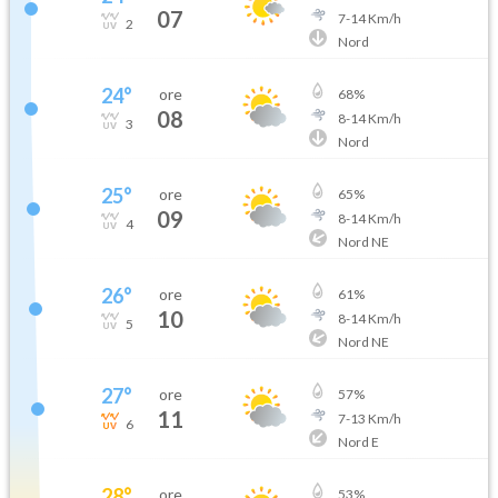
07
7
-
14
Km/h
2
Nord
24
°
ore
68
%
08
8
-
14
Km/h
3
Nord
25
°
ore
65
%
09
8
-
14
Km/h
4
Nord NE
26
°
ore
61
%
10
8
-
14
Km/h
5
Nord NE
27
°
ore
57
%
11
7
-
13
Km/h
6
Nord E
28
°
ore
53
%