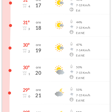
31
°
17
7
-
13
Km/h
4
Est
31
°
ore
44
%
18
7
-
13
Km/h
3
Est NE
30
°
ore
47
%
19
7
-
14
Km/h
2
Est NE
30
°
ore
50
%
20
7
-
15
Km/h
1
Est NE
29
°
ore
53
%
21
7
-
15
Km/h
0
Est NE