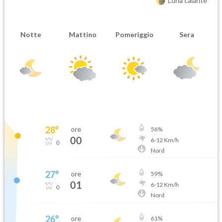
Luna calante
Notte
Mattino
Pomeriggio
Sera
28
°
ore
56
%
00
6
-
12
Km/h
0
Nord
27
°
ore
59
%
01
6
-
12
Km/h
0
Nord
26
°
ore
61
%