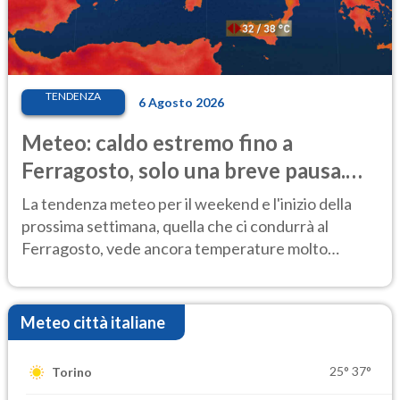
TENDENZA
6 Agosto 2026
Meteo: caldo estremo fino a
Ferragosto, solo una breve pausa.
Ecco dove
La tendenza meteo per il weekend e l'inizio della
prossima settimana, quella che ci condurrà al
Ferragosto, vede ancora temperature molto
elevate
Meteo città italiane
25°
37°
Torino