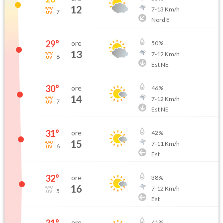
12
7
-
13
Km/h
7
Nord E
29
°
ore
50
%
13
7
-
12
Km/h
8
Est NE
30
°
ore
46
%
14
7
-
12
Km/h
7
Est NE
31
°
ore
42
%
15
7
-
11
Km/h
6
Est
32
°
ore
38
%
16
7
-
12
Km/h
5
Est
ore
41
%