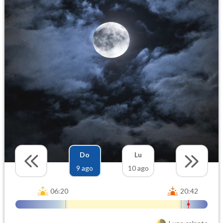
Do
Lu
9 ago
10 ago
06:20
20:42