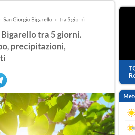
San Giorgio Bigarello
tra 5 giorni
igarello tra 5 giorni.
o, precipitazioni,
ti
T
Re
Mete