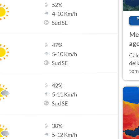
52
%
4
-
10
Km/h
P
Sud SE
Met
ago
47
%
ai 
5
-
10
Km/h
Cal
Sud SE
dell
temp
inte
42
%
tre
5
-
11
Km/h
Sud SE
38
%
5
-
12
Km/h