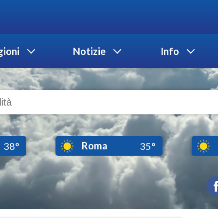
ioni
Notizie
Info
Roma
38°
35°