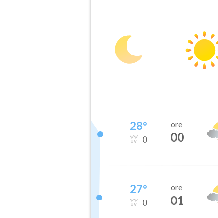
28
°
ore
00
0
27
°
ore
01
0