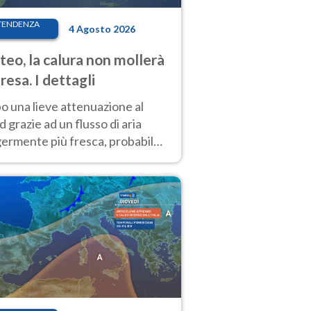
TENDENZA
4 Agosto 2026
eo, la calura non mollerà
presa. I dettagli
o una lieve attenuazione al
 grazie ad un flusso di aria
germente più fresca, probabile
o rinforzo dell’anticiclone
icano entro Ferragosto