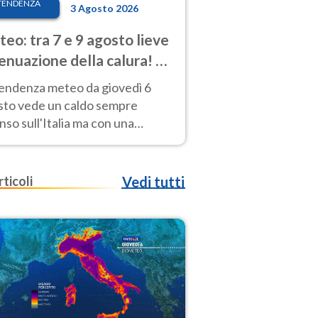
TENDENZA
3 Agosto 2026
eo: tra 7 e 9 agosto lieve
enuazione della calura! Al
d rischio temporali
tendenza meteo da giovedì 6
sto vede un caldo sempre
nso sull'Italia ma con una
iale e lieve attenuazione tra il 7
 9 agosto.
rticoli
Vedi tutti