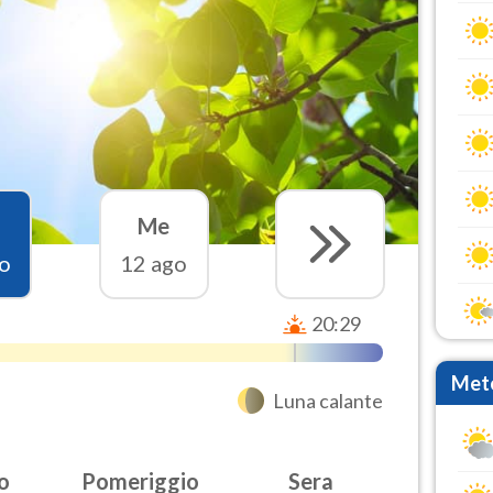
Me
o
12 ago
20:29
Mete
Luna calante
o
Pomeriggio
Sera