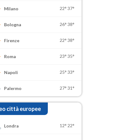
22°
37°
Milano
26°
38°
Bologna
22°
38°
Firenze
23°
35°
Roma
25°
33°
Napoli
27°
31°
Palermo
o città europee
12°
22°
Londra