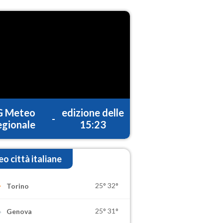
G Meteo
edizione delle
-
gionale
15:23
o città italiane
25°
32°
Torino
25°
31°
Genova