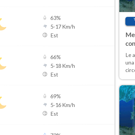
63
%
5
-
17
Km/h
Met
Est
con
Le a
66
%
una 
5
-
18
Km/h
cir
Est
del 
gior
Fer
69
%
5
-
16
Km/h
Est