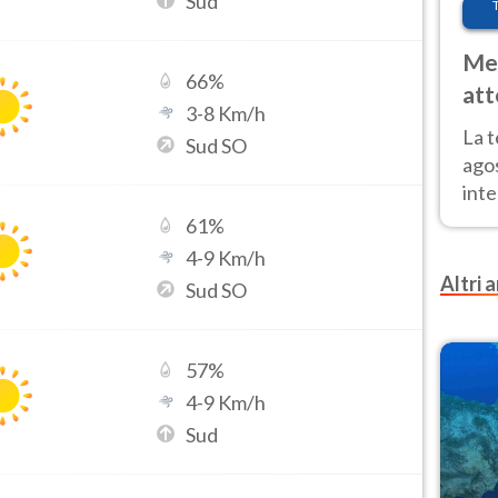
Sud
Met
66
%
att
3
-
8
Km/h
Nor
La 
Sud SO
ago
inte
parz
61
%
e il
4
-
9
Km/h
Altri a
Sud SO
57
%
4
-
9
Km/h
Sud