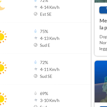
72
%
4
-
14
Km/h
Est SE
Met
la 
75
%
Dop
4
-
13
Km/h
Nord
Sud E
leg
nuov
afr
72
%
4
-
11
Km/h
Sud SE
69
%
3
-
10
Km/h