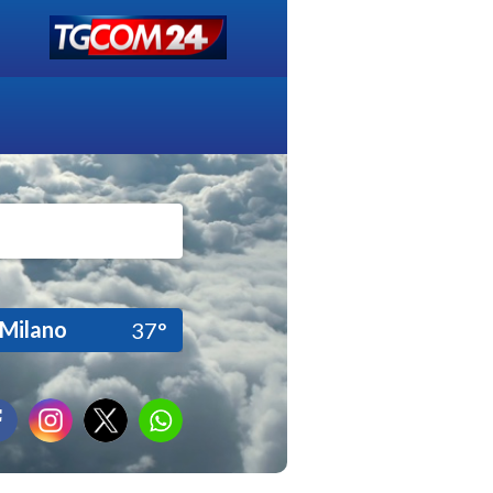
Milano
37°