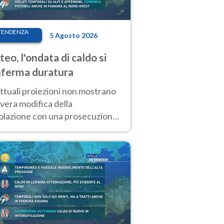
TENDENZA
5 Agosto 2026
eo, l'ondata di caldo si
ferma duratura
ttuali proiezioni non mostrano
vera modifica della
colazione con una prosecuzione
caldo fuori scala per molti
ni, compresa la settimana di
ragosto