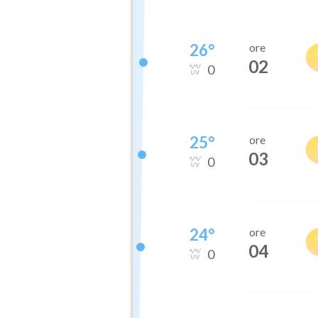
26
°
ore
02
0
25
°
ore
03
0
24
°
ore
04
0