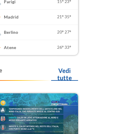
15°
23°
Parigi
21°
35°
Madrid
20°
27°
Berlino
26°
33°
Atene
e
Vedi
tutte