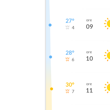
27
°
ore
09
4
28
°
ore
10
6
30
°
ore
11
7