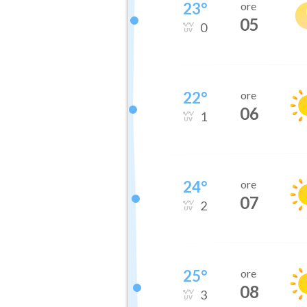
23
°
ore
05
0
22
°
ore
06
1
24
°
ore
07
2
25
°
ore
08
3