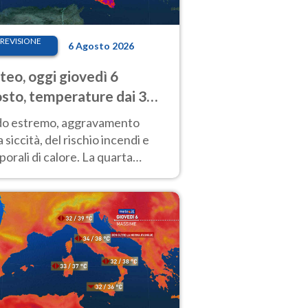
REVISIONE
6 Agosto 2026
eo, oggi giovedì 6
sto, temperature dai 33
40 gradi
do estremo, aggravamento
a siccità, del rischio incendi e
orali di calore. La quarta
nsa ondata di calore non dà
gua e durerà fino Ferragosto