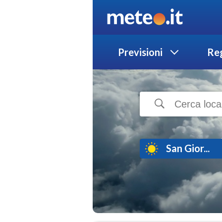
Previsioni
Reg
San Gior...