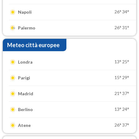
26°
34°
Napoli
26°
31°
Palermo
Meteo città europee
13°
25°
Londra
15°
29°
Parigi
21°
37°
Madrid
13°
24°
Berlino
26°
37°
Atene