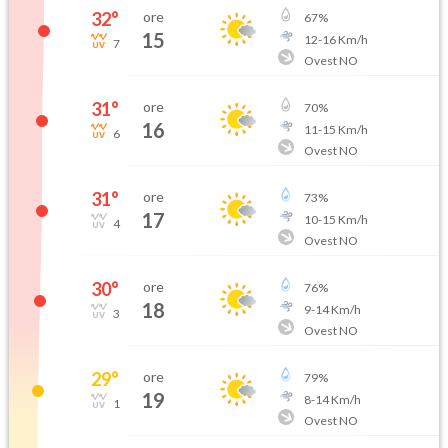
32
°
ore
67
%
15
12
-
16
Km/h
7
Ovest NO
31
°
ore
70
%
16
11
-
15
Km/h
6
Ovest NO
31
°
ore
73
%
17
10
-
15
Km/h
4
Ovest NO
30
°
ore
76
%
18
9
-
14
Km/h
3
Ovest NO
29
°
ore
79
%
19
8
-
14
Km/h
1
Ovest NO