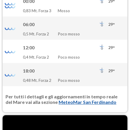
00:00
29°
SO2
0,83 Mt. Forza 3
Mosso
0.8
(Anidride solforosa)
06:00
29°
PM10
0,5 Mt. Forza 2
Poco mosso
20.9
(Materia particolata)
12:00
29°
PM25
0,4 Mt. Forza 2
Poco mosso
13.8
(Materia particolata)
18:00
29°
0,48 Mt. Forza 2
Poco mosso
Per tutti i dettagli e gli aggiornamenti in tempo reale
del Mare vai alla sezione
MeteoMar San Ferdinando