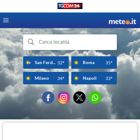
San Ferd...
Roma
32°
35°
Milano
Napoli
34°
33°