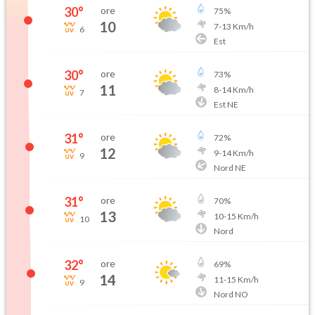
30
°
ore
75
%
10
7
-
13
Km/h
6
Est
30
°
ore
73
%
11
8
-
14
Km/h
7
Est NE
31
°
ore
72
%
12
9
-
14
Km/h
9
Nord NE
31
°
ore
70
%
13
10
-
15
Km/h
10
Nord
32
°
ore
69
%
14
11
-
15
Km/h
9
Nord NO