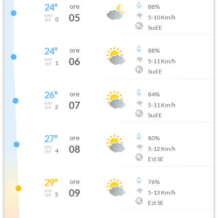
24
°
ore
88
%
05
5
-
10
Km/h
0
Sud E
24
°
ore
88
%
06
5
-
11
Km/h
1
Sud E
26
°
ore
84
%
07
5
-
11
Km/h
2
Sud E
27
°
ore
80
%
08
5
-
12
Km/h
4
Est SE
29
°
ore
76
%
09
5
-
13
Km/h
5
Est SE