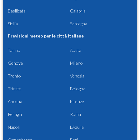
Basilicata
Calabria
Sicilia
Sardegna
Previsioni meteo per le città italiane
Torino
Aosta
Genova
Milano
Trento
Venezia
Trieste
Bologna
Ancona
Firenze
Perugia
Roma
Napoli
L'Aquila
Campobasso
Bari