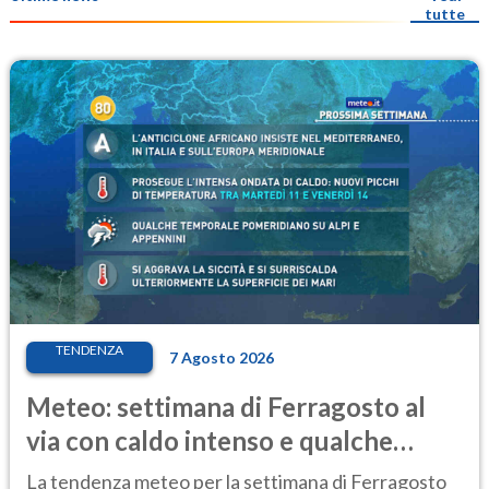
tutte
TENDENZA
7 Agosto 2026
Meteo: settimana di Ferragosto al
via con caldo intenso e qualche
temporale
La tendenza meteo per la settimana di Ferragosto