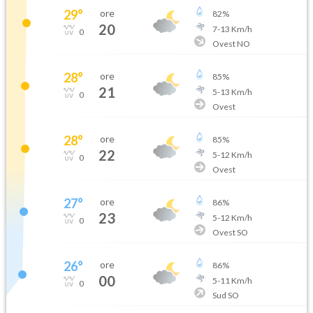
29
°
ore
82
%
20
7
-
13
Km/h
0
Ovest NO
28
°
ore
85
%
21
5
-
13
Km/h
0
Ovest
28
°
ore
85
%
22
5
-
12
Km/h
0
Ovest
27
°
ore
86
%
23
5
-
12
Km/h
0
Ovest SO
26
°
ore
86
%
00
5
-
11
Km/h
0
Sud SO