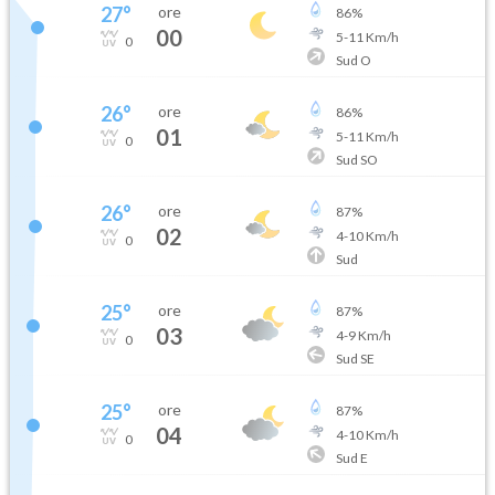
27
°
ore
86
%
00
5
-
11
Km/h
0
Sud O
26
°
ore
86
%
01
5
-
11
Km/h
0
Sud SO
26
°
ore
87
%
02
4
-
10
Km/h
0
Sud
25
°
ore
87
%
03
4
-
9
Km/h
0
Sud SE
25
°
ore
87
%
04
4
-
10
Km/h
0
Sud E