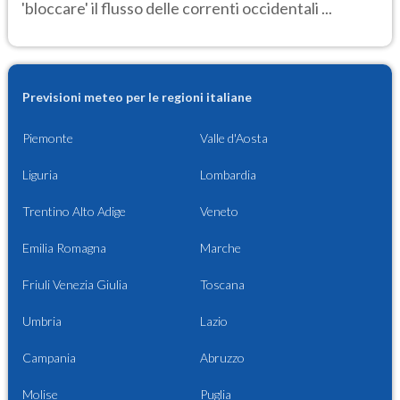
'bloccare' il flusso delle correnti occidentali ...
Previsioni meteo per le regioni italiane
Piemonte
Valle d'Aosta
Liguria
Lombardia
Trentino Alto Adige
Veneto
Emilia Romagna
Marche
Friuli Venezia Giulia
Toscana
Umbria
Lazio
Campania
Abruzzo
Molise
Puglia