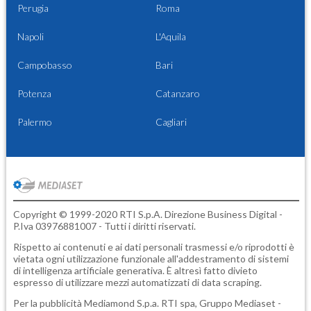
Perugia
Roma
Napoli
L'Aquila
Campobasso
Bari
Potenza
Catanzaro
Palermo
Cagliari
Copyright © 1999-2020 RTI S.p.A. Direzione Business Digital -
P.Iva 03976881007 - Tutti i diritti riservati.
Rispetto ai contenuti e ai dati personali trasmessi e/o riprodotti è
vietata ogni utilizzazione funzionale all'addestramento di sistemi
di intelligenza artificiale generativa. È altresì fatto divieto
espresso di utilizzare mezzi automatizzati di data scraping.
Per la pubblicità
Mediamond S.p.a.
RTI spa, Gruppo Mediaset -