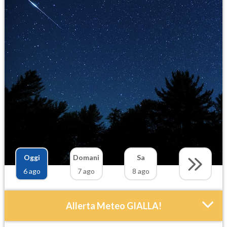
Oggi
Domani
Sa
6 ago
7 ago
8 ago
Allerta Meteo GIALLA!