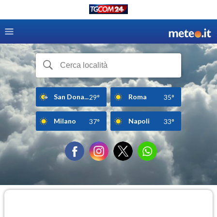
San Dona...
Roma
29°
35°
Milano
Napoli
37°
33°