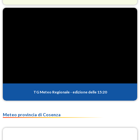
O3
82.0
(Ozono)
NO2
1.0
(Diossido di azoto)
SO2
0.5
(Anidride solforosa)
PM10
13.3
(Materia particolata)
TG Meteo Regionale
-
edizione delle 15:20
PM25
9.1
(Materia particolata)
Meteo provincia di Cosenza