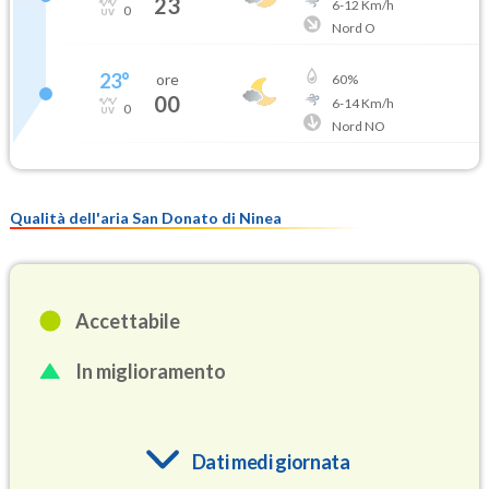
23
6
-
12
Km/h
0
Nord O
23
°
ore
60
%
00
6
-
14
Km/h
0
Nord NO
Qualità dell'aria San Donato di Ninea
Accettabile
In miglioramento
Dati medi giornata