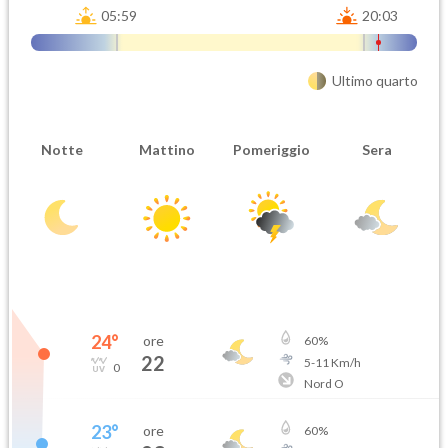
05:59
20:03
Ultimo quarto
Notte
Mattino
Pomeriggio
Sera
Attendibilità
Urgenza
Probabile
Ordinaria
Orario inizio
Ora fine
08-06T
08-06T
24
°
ore
60
%
22
5
-
11
Km/h
0
Nord O
23
°
ore
60
%