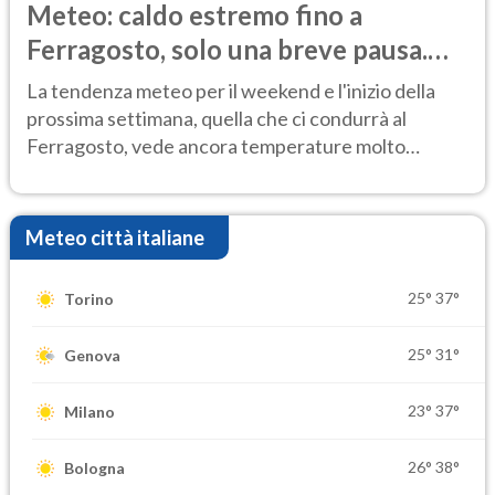
Meteo: caldo estremo fino a
Ferragosto, solo una breve pausa.
Ecco dove
La tendenza meteo per il weekend e l'inizio della
prossima settimana, quella che ci condurrà al
Ferragosto, vede ancora temperature molto
elevate
Meteo città italiane
25°
37°
Torino
25°
31°
Genova
23°
37°
Milano
26°
38°
Bologna