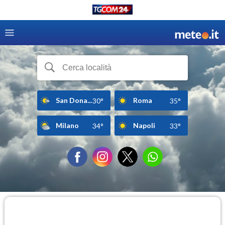
San Dona...
Roma
30°
35°
Milano
Napoli
34°
33°