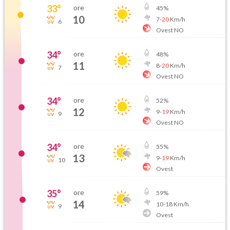
33
°
ore
45
%
10
7
-
20
Km/h
6
Ovest NO
34
°
ore
48
%
11
8
-
20
Km/h
7
Ovest NO
34
°
ore
52
%
12
9
-
19
Km/h
9
Ovest NO
34
°
ore
55
%
13
9
-
19
Km/h
10
Ovest
35
°
ore
59
%
14
10
-
18
Km/h
9
Ovest