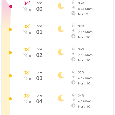
34
°
ore
38
%
00
8
-
15
Km/h
0
Nord O
33
°
ore
37
%
01
7
-
14
Km/h
0
Nord NO
33
°
ore
36
%
02
7
-
13
Km/h
0
Nord NO
33
°
ore
35
%
03
6
-
12
Km/h
0
Nord NO
33
°
ore
34
%
04
6
-
14
Km/h
0
Nord NO