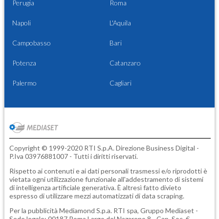
Perugia
Roma
Napoli
L'Aquila
Campobasso
Bari
Potenza
Catanzaro
Palermo
Cagliari
Copyright © 1999-2020 RTI S.p.A. Direzione Business Digital -
P.Iva 03976881007 - Tutti i diritti riservati.
Rispetto ai contenuti e ai dati personali trasmessi e/o riprodotti è
vietata ogni utilizzazione funzionale all'addestramento di sistemi
di intelligenza artificiale generativa. È altresì fatto divieto
espresso di utilizzare mezzi automatizzati di data scraping.
Per la pubblicità
Mediamond S.p.a.
RTI spa, Gruppo Mediaset -
Sede legale: 00187 Roma Largo del Nazareno 8 - Cap. Soc. €