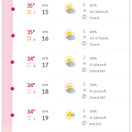
35
°
ore
62
%
15
10
-
18
Km/h
7
Ovest
35
°
ore
60
%
16
10
-
17
Km/h
6
Ovest
34
°
ore
58
%
17
9
-
16
Km/h
4
Ovest NO
34
°
ore
56
%
18
9
-
15
Km/h
3
Ovest NO
34
°
ore
54
%
19
9
-
14
Km/h
1
Nord O