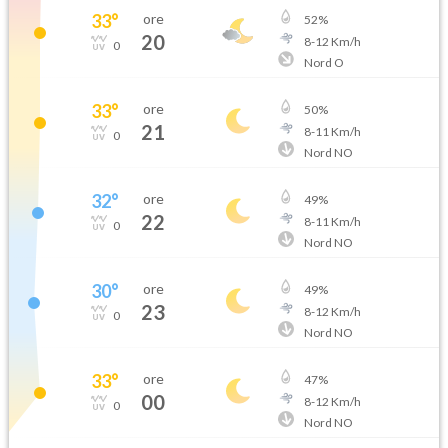
33
°
ore
52
%
20
8
-
12
Km/h
0
Nord O
33
°
ore
50
%
21
8
-
11
Km/h
0
Nord NO
32
°
ore
49
%
22
8
-
11
Km/h
0
Nord NO
30
°
ore
49
%
23
8
-
12
Km/h
0
Nord NO
33
°
ore
47
%
00
8
-
12
Km/h
0
Nord NO