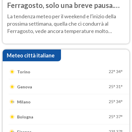
Ferragosto, solo una breve pausa.
Ecco dove
La tendenza meteo per il weekend e l'inizio della
prossima settimana, quella che ci condurrà al
Ferragosto, vede ancora temperature molto
elevate
Meteo città italiane
22°
34°
Torino
25°
31°
Genova
25°
34°
Milano
25°
37°
Bologna
23°
37°
Firenze