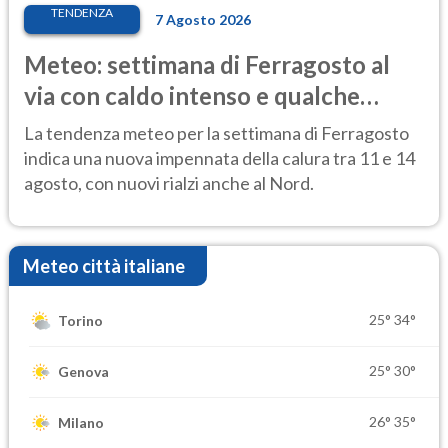
TENDENZA
7 Agosto 2026
Meteo: settimana di Ferragosto al
via con caldo intenso e qualche
temporale
La tendenza meteo per la settimana di Ferragosto
indica una nuova impennata della calura tra 11 e 14
agosto, con nuovi rialzi anche al Nord.
Meteo città italiane
25°
34°
Torino
25°
30°
Genova
26°
35°
Milano