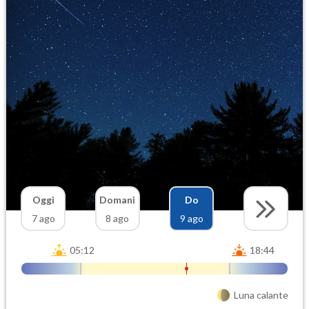
Oggi
Domani
Do
7 ago
8 ago
9 ago
05:12
18:44
Luna calante