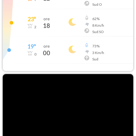
Sud O
23
°
ore
62
%
18
8
Km/h
2
Sud SO
19
°
ore
73
%
00
3
Km/h
0
Sud