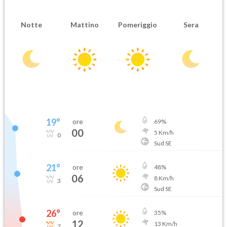
Notte
Mattino
Pomeriggio
Sera
19
°
ore
69
%
00
5
Km/h
0
Sud SE
21
°
ore
48
%
06
8
Km/h
3
Sud SE
26
°
ore
35
%
12
13
Km/h
7