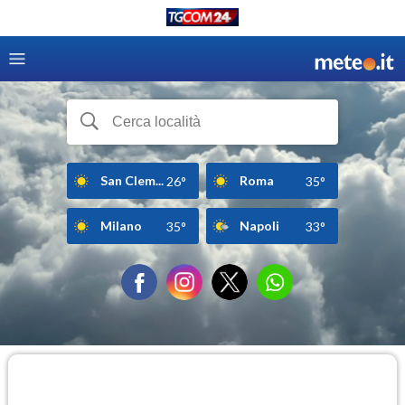
San Clem...
Roma
26°
35°
Milano
Napoli
35°
33°