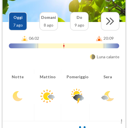
Oggi
Domani
Do
7 ago
8 ago
9 ago
06:02
20:09
Luna calante
Notte
Mattino
Pomeriggio
Sera
5 mm