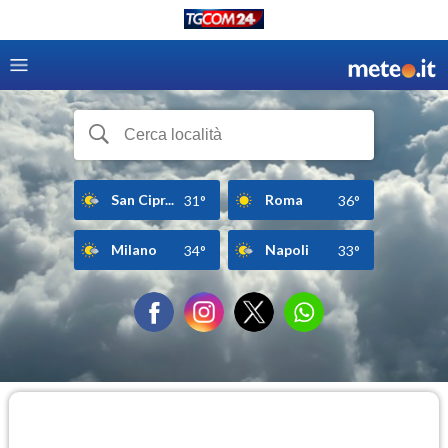
San Cipr...
Roma
31°
36°
Milano
Napoli
34°
33°