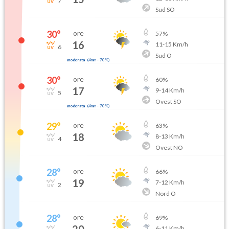
7
Sud SO
30
°
ore
57
%
16
11
-
15
Km/h
6
Sud O
moderata
(
4mm
-
70
%)
30
°
ore
60
%
17
9
-
14
Km/h
5
Ovest SO
moderata
(
4mm
-
70
%)
29
°
ore
63
%
18
8
-
13
Km/h
4
Ovest NO
28
°
ore
66
%
19
7
-
12
Km/h
2
Nord O
28
°
ore
69
%
20
6
-
11
Km/h