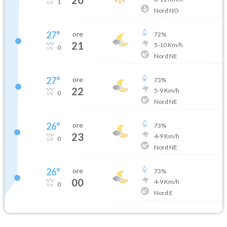
1
Nord NO
27
°
ore
72
%
21
5
-
10
Km/h
0
Nord NE
27
°
ore
73
%
22
5
-
9
Km/h
0
Nord NE
26
°
ore
73
%
23
4
-
9
Km/h
0
Nord NE
26
°
ore
73
%
00
4
-
9
Km/h
0
Nord E