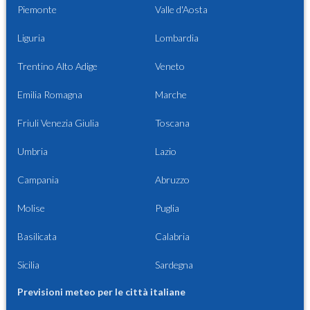
Piemonte
Valle d'Aosta
Liguria
Lombardia
Trentino Alto Adige
Veneto
Emilia Romagna
Marche
Friuli Venezia Giulia
Toscana
Umbria
Lazio
Campania
Abruzzo
Molise
Puglia
Basilicata
Calabria
Sicilia
Sardegna
Previsioni meteo per le città italiane