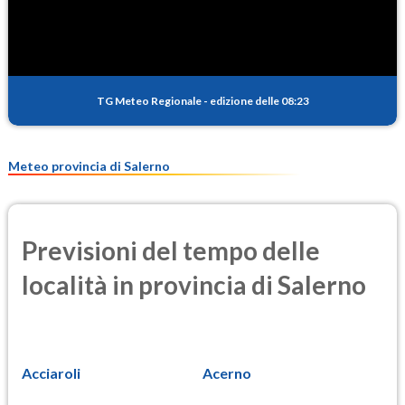
0.6
(Anidride solforosa)
PM10
21.9
(Materia particolata)
TG Meteo Regionale
-
edizione delle 08:23
PM25
13.3
(Materia particolata)
Meteo provincia di Salerno
Previsioni del tempo delle
località in provincia di Salerno
Acciaroli
Acerno