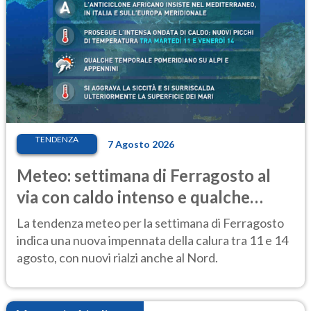
TENDENZA
7 Agosto 2026
Meteo: settimana di Ferragosto al
via con caldo intenso e qualche
temporale
La tendenza meteo per la settimana di Ferragosto
indica una nuova impennata della calura tra 11 e 14
agosto, con nuovi rialzi anche al Nord.