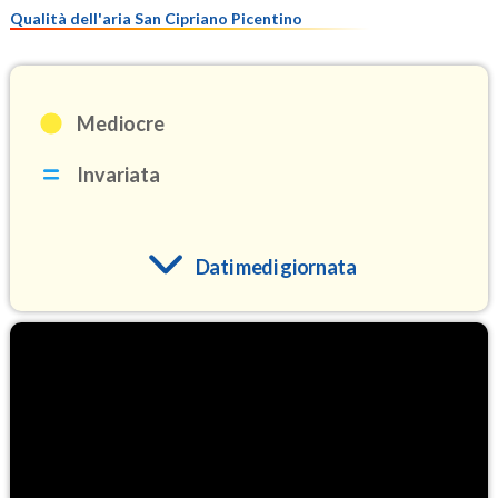
Qualità dell'aria San Cipriano Picentino
Mediocre
Invariata
Dati medi giornata
O3
97.7
(Ozono)
NO2
3.5
(Diossido di azoto)
SO2