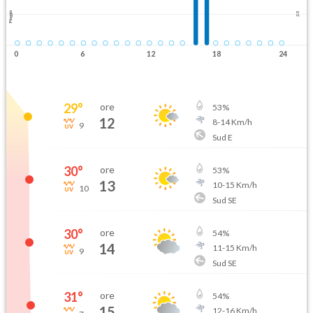
Pioggia
2.5
0
6
12
18
24
29
°
ore
53
%
12
8
-
14
Km/h
9
Sud E
30
°
ore
53
%
13
10
-
15
Km/h
10
Sud SE
30
°
ore
54
%
14
11
-
15
Km/h
9
Sud SE
31
°
ore
54
%
15
12
-
16
Km/h