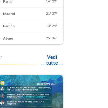
14°
29°
Parigi
21°
37°
Madrid
13°
24°
Berlino
25°
36°
Atene
e
Vedi
tutte