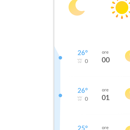
26
°
ore
00
0
26
°
ore
01
0
25
°
ore