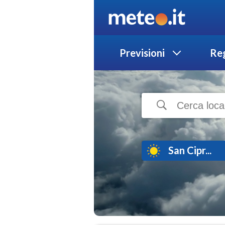
Previsioni
Reg
San Cipr...