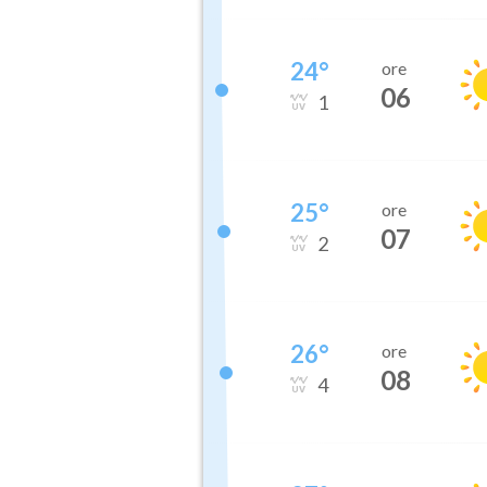
24
°
ore
06
1
25
°
ore
07
2
26
°
ore
08
4