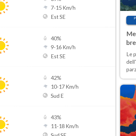
7
-
15
Km/h
Est SE
P
Met
40
%
bre
9
-
16
Km/h
Nor
Le p
Est SE
dell
parz
al 
42
%
40 g
10
-
17
Km/h
Sud E
43
%
11
-
18
Km/h
Sud SE