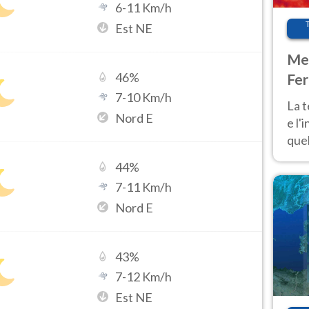
6
-
11
Km/h
Est NE
Met
46
%
Fer
7
-
10
Km/h
pau
La 
Nord E
e l'
quel
Fer
44
%
tem
7
-
11
Km/h
Nord E
43
%
7
-
12
Km/h
Est NE