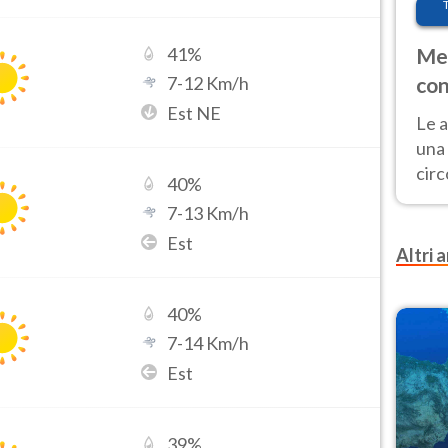
41
%
Met
7
-
12
Km/h
con
Est NE
Le a
una 
cir
40
%
del 
7
-
13
Km/h
gior
Est
Fer
Altri a
40
%
7
-
14
Km/h
Est
39
%