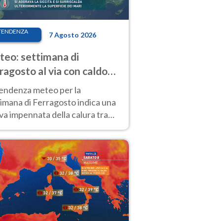
TENDENZA
7 Agosto 2026
eo: settimana di
ragosto al via con caldo
enso e qualche temporale
tendenza meteo per la
imana di Ferragosto indica una
a impennata della calura tra
 14 agosto, con nuovi rialzi
he al Nord.