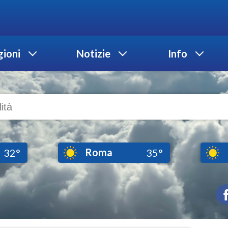
ioni
Notizie
Info
Roma
32°
35°