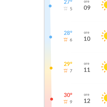
27
°
ore
09
5
28
°
ore
10
6
29
°
ore
11
7
30
°
ore
12
9