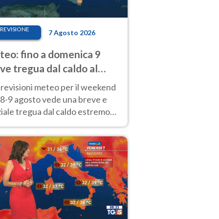
REVISIONE
7 Agosto 2026
eo: fino a domenica 9
ve tregua dal caldo al
d! Altrove calura e afa
revisioni meteo per il weekend
'8-9 agosto vede una breve e
iale tregua dal caldo estremo
Nord mentre altrove persistono
radi.