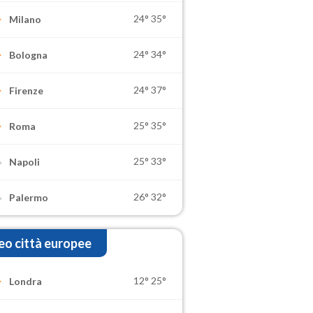
24°
35°
Milano
24°
34°
Bologna
24°
37°
Firenze
25°
35°
Roma
25°
33°
Napoli
26°
32°
Palermo
o città europee
12°
25°
Londra