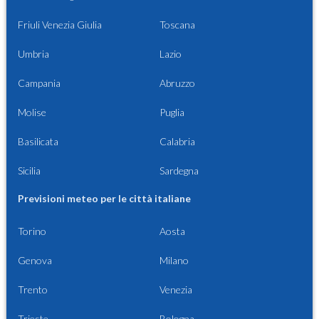
Friuli Venezia Giulia
Toscana
Umbria
Lazio
Campania
Abruzzo
Molise
Puglia
Basilicata
Calabria
Sicilia
Sardegna
Previsioni meteo per le città italiane
Torino
Aosta
Genova
Milano
Trento
Venezia
Trieste
Bologna