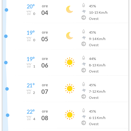
20
°
ore
45
%
04
10
-
15
Km/h
0
Ovest
19
°
ore
45
%
05
9
-
14
Km/h
0
Ovest
19
°
ore
44
%
06
8
-
13
Km/h
1
Ovest
21
°
ore
45
%
07
7
-
12
Km/h
2
Ovest
22
°
ore
45
%
08
6
-
11
Km/h
4
Ovest