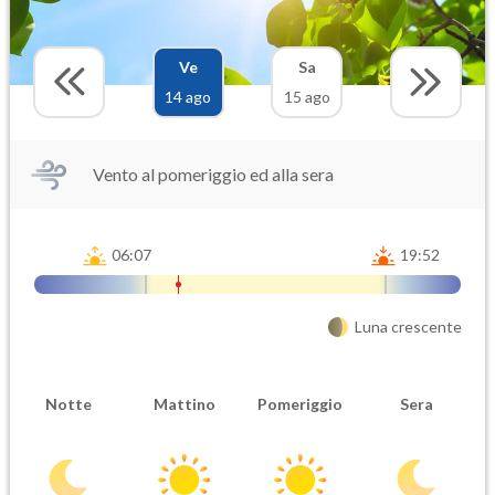
Ve
Sa
14 ago
15 ago
Vento al pomeriggio ed alla sera
06:07
19:52
Luna crescente
Notte
Mattino
Pomeriggio
Sera