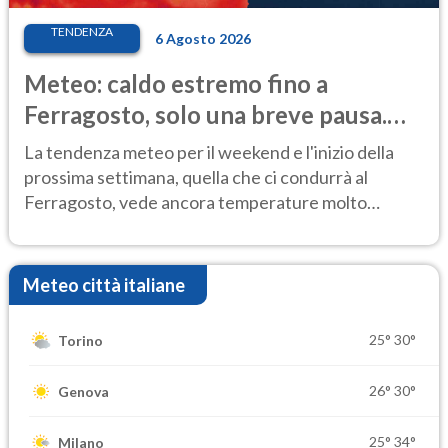
TENDENZA
6 Agosto 2026
Meteo: caldo estremo fino a
Ferragosto, solo una breve pausa.
Ecco dove
La tendenza meteo per il weekend e l'inizio della
prossima settimana, quella che ci condurrà al
Ferragosto, vede ancora temperature molto
elevate
Meteo città italiane
25°
30°
Torino
26°
30°
Genova
25°
34°
Milano