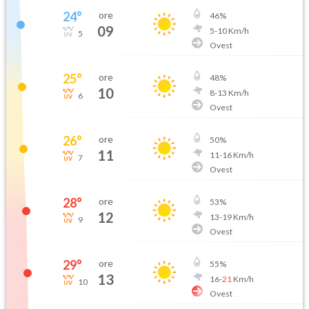
24
°
ore
46
%
09
5
-
10
Km/h
5
Ovest
25
°
ore
48
%
10
8
-
13
Km/h
6
Ovest
26
°
ore
50
%
11
11
-
16
Km/h
7
Ovest
28
°
ore
53
%
12
13
-
19
Km/h
9
Ovest
29
°
ore
55
%
13
16
-
21
Km/h
10
Ovest