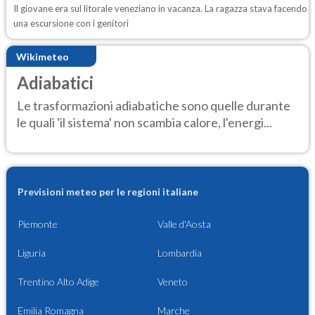
Il giovane era sul litorale veneziano in vacanza. La ragazza stava facendo
una escursione con i genitori
Wikimeteo
Adiabatici
Le trasformazioni adiabatiche sono quelle durante
le quali 'il sistema' non scambia calore, l'energi...
Previsioni meteo per le regioni italiane
Piemonte
Valle d'Aosta
Liguria
Lombardia
Trentino Alto Adige
Veneto
Emilia Romagna
Marche