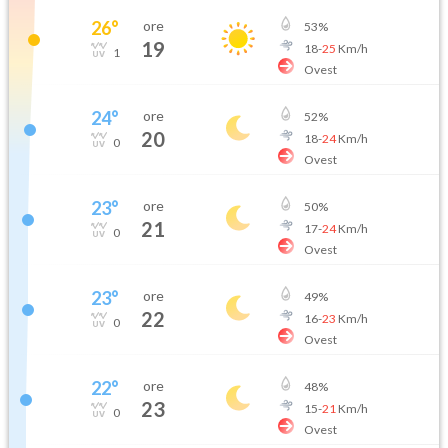
26
°
ore
53
%
19
18
-
25
Km/h
1
Ovest
24
°
ore
52
%
20
18
-
24
Km/h
0
Ovest
23
°
ore
50
%
21
17
-
24
Km/h
0
Ovest
23
°
ore
49
%
22
16
-
23
Km/h
0
Ovest
22
°
ore
48
%
23
15
-
21
Km/h
0
Ovest