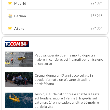
22°
37°
Madrid
15°
21°
Berlino
27°
35°
Atene
Padova, operaio 35enne morto dopo un
malore in cantiere: sei indagati per omissione
di soccorso
Crema, donna di 43 anni accoltellata in
strada: fermato un giovane cittadino
nordafricano
Jesolo, si tuffa dal pontile e sbatte la testa
sul fondale: muore 17enne | Tragedia sul
Latemar: 14enne cade per oltre 50 metri e
perde la vita