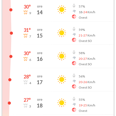
30
°
ore
57
%
14
18
-
24
Km/h
9
Ovest
31
°
ore
59
%
15
21
-
27
Km/h
7
Ovest SO
30
°
ore
58
%
16
20
-
27
Km/h
6
Ovest SO
28
°
ore
56
%
17
20
-
26
Km/h
4
Ovest SO
27
°
ore
55
%
18
19
-
25
Km/h
3
Ovest