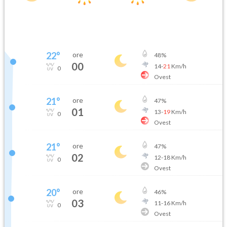
22
°
ore
48
%
00
14
-
21
Km/h
0
Ovest
21
°
ore
47
%
01
13
-
19
Km/h
0
Ovest
21
°
ore
47
%
02
12
-
18
Km/h
0
Ovest
20
°
ore
46
%
03
11
-
16
Km/h
0
Ovest