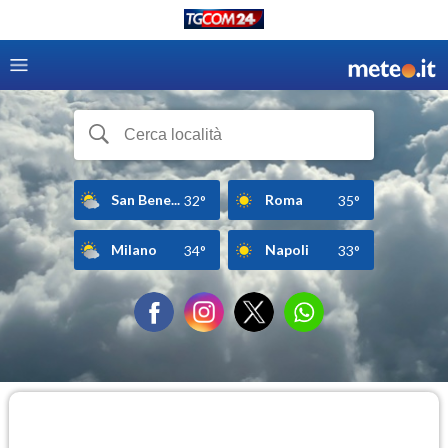
San Bene...
Roma
32°
35°
Milano
Napoli
34°
33°