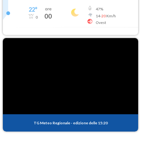
22
°
ore
47
%
00
14
-
20
Km/h
0
Ovest
TG Meteo Regionale
-
edizione delle 15:20