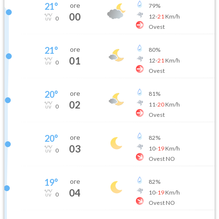
21
°
ore
79
%
00
12
-
21
Km/h
0
Ovest
21
°
ore
80
%
01
12
-
21
Km/h
0
Ovest
20
°
ore
81
%
02
11
-
20
Km/h
0
Ovest
20
°
ore
82
%
03
10
-
19
Km/h
0
Ovest NO
19
°
ore
82
%
04
10
-
19
Km/h
0
Ovest NO