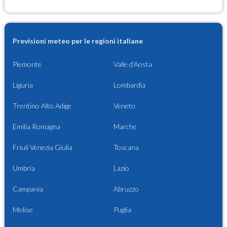
Previsioni meteo per le regioni italiane
Piemonte
Valle d'Aosta
Liguria
Lombardia
Trentino Alto Adige
Veneto
Emilia Romagna
Marche
Friuli Venezia Giulia
Toscana
Umbria
Lazio
Campania
Abruzzo
Molise
Puglia