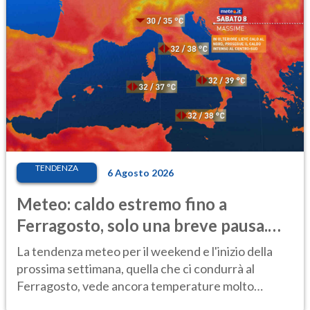
TENDENZA
6 Agosto 2026
Meteo: caldo estremo fino a
Ferragosto, solo una breve pausa.
Ecco dove
La tendenza meteo per il weekend e l'inizio della
prossima settimana, quella che ci condurrà al
Ferragosto, vede ancora temperature molto
elevate