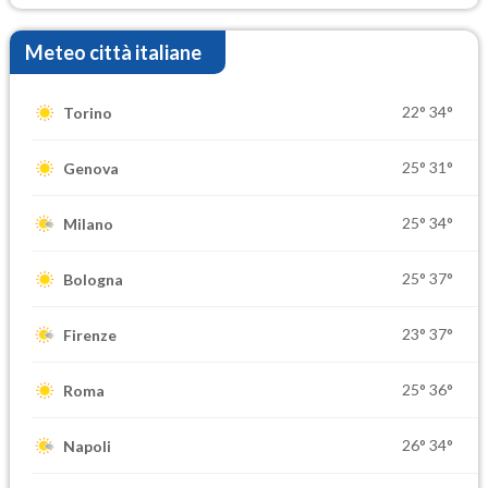
Meteo città italiane
22°
34°
Torino
25°
31°
Genova
25°
34°
Milano
25°
37°
Bologna
23°
37°
Firenze
25°
36°
Roma
26°
34°
Napoli