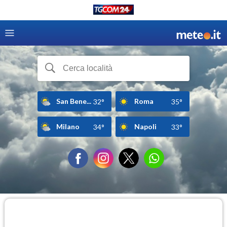
San Bene...
Roma
32°
35°
Milano
Napoli
34°
33°