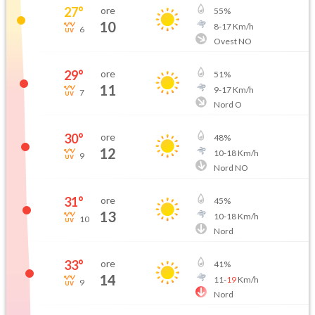
27
°
ore
55
%
10
8
-
17
Km/h
6
Ovest NO
29
°
ore
51
%
11
9
-
17
Km/h
7
Nord O
30
°
ore
48
%
12
10
-
18
Km/h
9
Nord NO
31
°
ore
45
%
13
10
-
18
Km/h
10
Nord
33
°
ore
41
%
14
11
-
19
Km/h
9
Nord