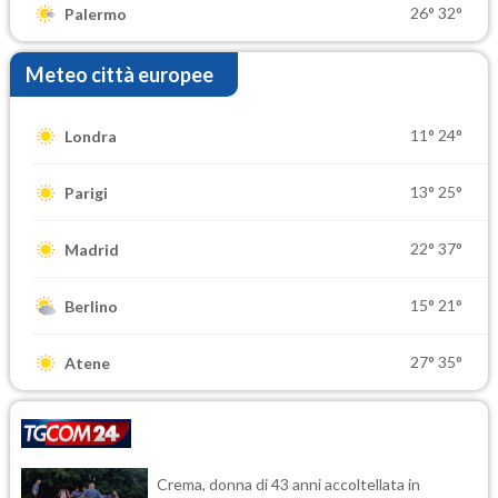
26°
32°
Palermo
Meteo città europee
11°
24°
Londra
13°
25°
Parigi
22°
37°
Madrid
15°
21°
Berlino
27°
35°
Atene
Crema, donna di 43 anni accoltellata in