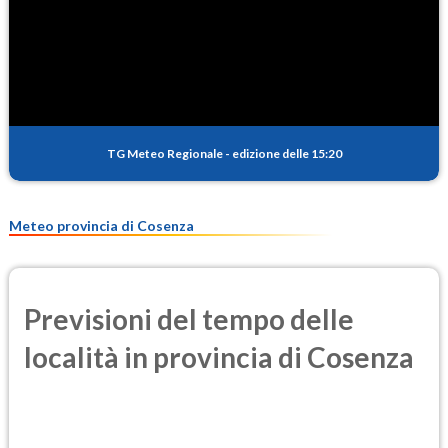
SO2
1.1
(Anidride solforosa)
PM10
17.5
(Materia particolata)
TG Meteo Regionale
-
edizione delle 15:20
PM25
10.8
(Materia particolata)
Meteo provincia di Cosenza
Previsioni del tempo delle
località in provincia di Cosenza