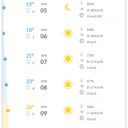
19
°
ore
83
%
05
9
-
18
Km/h
0
Ovest NO
18
°
ore
84
%
06
9
-
18
Km/h
1
Ovest
21
°
ore
75
%
07
8
-
17
Km/h
2
Ovest
23
°
ore
67
%
08
8
-
17
Km/h
4
Ovest
26
°
ore
58
%
09
7
-
16
Km/h
5
Ovest