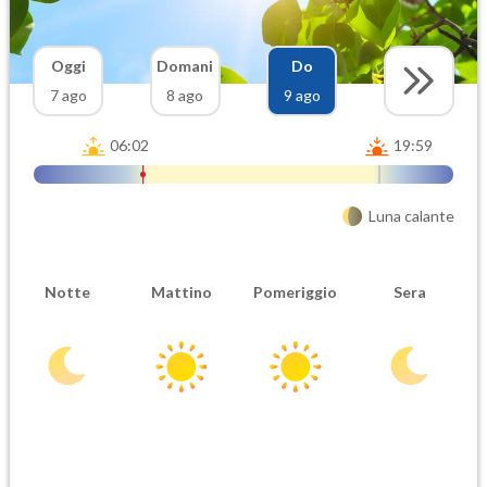
Oggi
Domani
Do
7 ago
8 ago
9 ago
06:02
19:59
Luna calante
Notte
Mattino
Pomeriggio
Sera