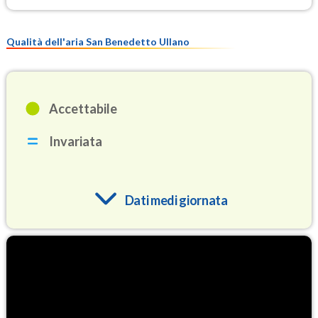
Qualità dell'aria San Benedetto Ullano
Accettabile
Invariata
Dati medi giornata
O3
88.6
(Ozono)
NO2
1.5
(Diossido di azoto)