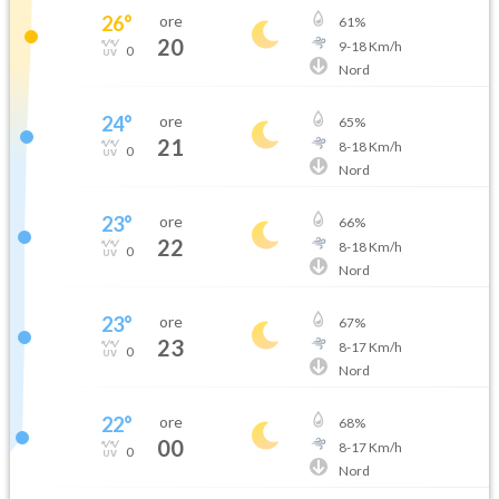
26
°
ore
61
%
20
9
-
18
Km/h
0
Nord
24
°
ore
65
%
21
8
-
18
Km/h
0
Nord
23
°
ore
66
%
22
8
-
18
Km/h
0
Nord
23
°
ore
67
%
23
8
-
17
Km/h
0
Nord
22
°
ore
68
%
00
8
-
17
Km/h
0
Nord