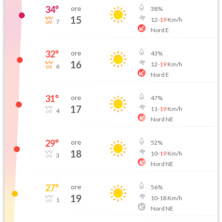
34
°
ore
38
%
15
12
-
19
Km/h
7
Nord E
32
°
ore
43
%
16
12
-
19
Km/h
6
Nord E
31
°
ore
47
%
17
11
-
19
Km/h
4
Nord NE
29
°
ore
52
%
18
10
-
19
Km/h
3
Nord NE
27
°
ore
56
%
19
10
-
18
Km/h
1
Nord NE