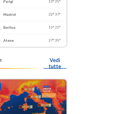
13°
25°
Parigi
22°
37°
Madrid
15°
21°
Berlino
27°
35°
Atene
e
Vedi
tutte