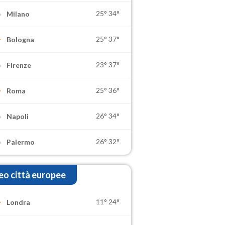
25°
34°
Milano
25°
37°
Bologna
23°
37°
Firenze
25°
36°
Roma
26°
34°
Napoli
26°
32°
Palermo
o città europee
11°
24°
Londra