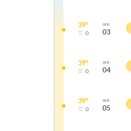
39
°
ore
03
0
39
°
ore
04
0
39
°
ore
05
0