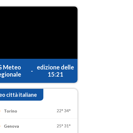
G Meteo
edizione delle
-
gionale
15:21
o città italiane
22°
34°
Torino
25°
31°
Genova