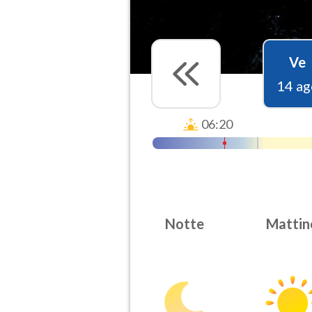
Ve
14 ag
06:20
Notte
Mattin