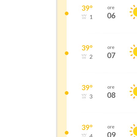
39
°
ore
06
1
39
°
ore
07
2
39
°
ore
08
3
39
°
ore
09
4