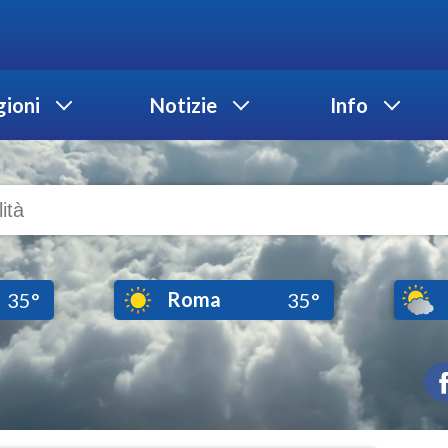
ioni
Notizie
Info
Roma
35°
35°