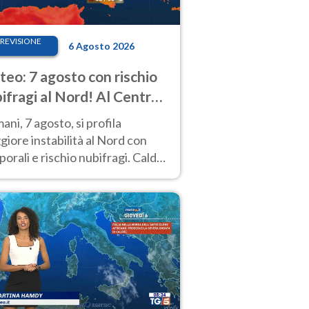
REVISIONE
6 Agosto 2026
eo: 7 agosto con rischio
ifragi al Nord! Al Centro-
 caldo estremo
ni, 7 agosto, si profila
iore instabilità al Nord con
orali e rischio nubifragi. Caldo
pre estremo al Centro-Sud. Le
isioni.