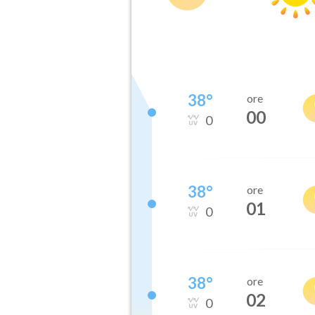
38
°
ore
00
0
38
°
ore
01
0
38
°
ore
02
0