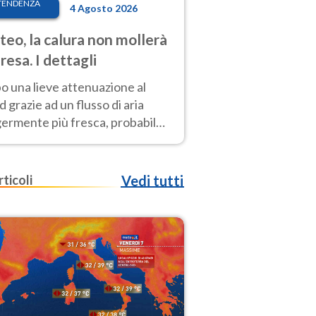
TENDENZA
4 Agosto 2026
eo, la calura non mollerà
presa. I dettagli
o una lieve attenuazione al
 grazie ad un flusso di aria
germente più fresca, probabile
o rinforzo dell’anticiclone
icano entro Ferragosto
rticoli
Vedi tutti