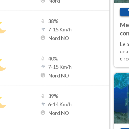
Nord
38
%
Met
7
-
15
Km/h
con
Nord NO
Le a
una 
cir
40
%
del 
7
-
15
Km/h
gior
Nord NO
Fer
39
%
6
-
14
Km/h
Nord NO