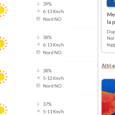
39
%
6
-
13
Km/h
Met
Nord NO
la 
Dop
38
%
Nord
leg
6
-
13
Km/h
nuov
Nord NO
afr
Altri a
38
%
5
-
12
Km/h
Nord NO
37
%
5
-
11
Km/h