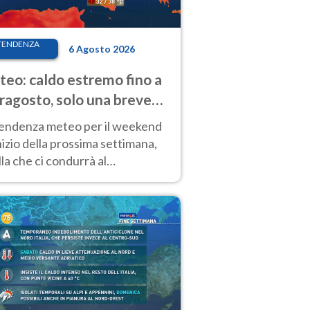
TENDENZA
6 Agosto 2026
eo: caldo estremo fino a
ragosto, solo una breve
sa. Ecco dove
tendenza meteo per il weekend
inizio della prossima settimana,
la che ci condurrà al
ragosto, vede ancora
perature molto elevate