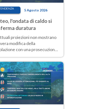
TENDENZA
5 Agosto 2026
eo, l'ondata di caldo si
ferma duratura
ttuali proiezioni non mostrano
vera modifica della
colazione con una prosecuzione
caldo fuori scala per molti
ni, compresa la settimana di
ragosto