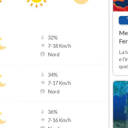
Met
32
%
Fer
7
-
18
Km/h
pau
La 
Nord
e l'
quel
Fer
34
%
tem
7
-
17
Km/h
Nord
36
%
7
-
16
Km/h