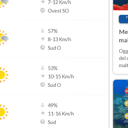
7
-
12
Km/h
Ovest SO
P
57
%
Met
8
-
13
Km/h
mal
Sud O
nub
Oggi
es
del 
malt
53
%
estr
10
-
15
Km/h
prev
Sud O
49
%
11
-
16
Km/h
Sud