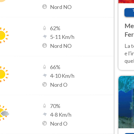
Nord NO
Met
62
%
Fer
5
-
11
Km/h
pau
Nord NO
La 
e l'
quel
66
%
Fer
tem
4
-
10
Km/h
Nord O
70
%
4
-
8
Km/h
Nord O