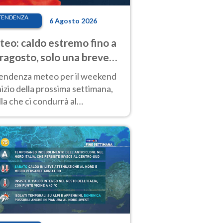
TENDENZA
6 Agosto 2026
eo: caldo estremo fino a
ragosto, solo una breve
sa. Ecco dove
tendenza meteo per il weekend
inizio della prossima settimana,
la che ci condurrà al
ragosto, vede ancora
perature molto elevate