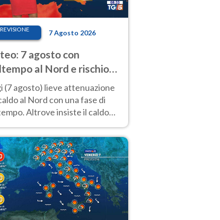
REVISIONE
7 Agosto 2026
eo: 7 agosto con
tempo al Nord e rischio
ifragi. Altrove caldo
 (7 agosto) lieve attenuazione
tremo
caldo al Nord con una fase di
empo. Altrove insiste il caldo
emo con picchi di 40°C. Le
isioni