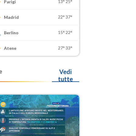
13°
25°
Parigi
22°
37°
Madrid
15°
22°
Berlino
27°
33°
Atene
e
Vedi
tutte