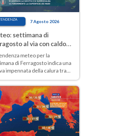
TENDENZA
7 Agosto 2026
eo: settimana di
ragosto al via con caldo
enso e qualche temporale
tendenza meteo per la
imana di Ferragosto indica una
a impennata della calura tra
 14 agosto, con nuovi rialzi
he al Nord.