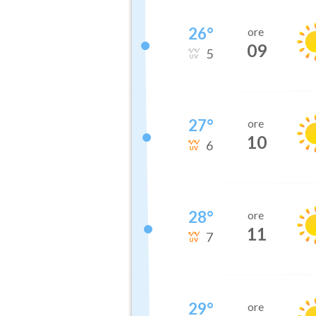
26
°
ore
09
5
27
°
ore
10
6
28
°
ore
11
7
29
°
ore