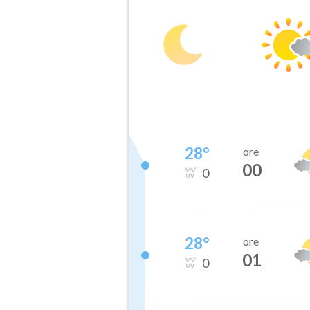
28
°
ore
00
0
28
°
ore
01
0