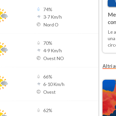
74
%
Met
3
-
7
Km/h
con
Nord O
Le a
una 
70
%
cir
4
-
9
Km/h
del 
gior
Ovest NO
Fer
Altri a
66
%
6
-
10
Km/h
Ovest
62
%