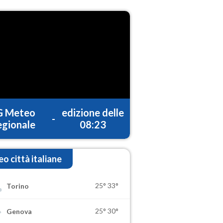
G Meteo
edizione delle
-
gionale
08:23
o città italiane
25°
33°
Torino
25°
30°
Genova