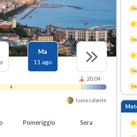
Ma
o
11 ago
20:04
Luna calante
Mete
o
Pomeriggio
Sera