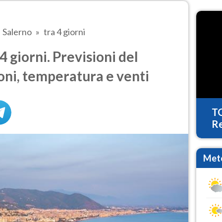
Salerno
tra 4 giorni
 giorni. Previsioni del
oni, temperatura e venti
T
Re
Mete