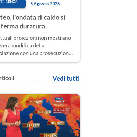
TENDENZA
5 Agosto 2026
eo, l'ondata di caldo si
ferma duratura
ttuali proiezioni non mostrano
vera modifica della
colazione con una prosecuzione
caldo fuori scala per molti
ni, compresa la settimana di
ragosto
rticoli
Vedi tutti