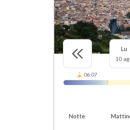
Lu
10 ag
06:07
Notte
Mattin