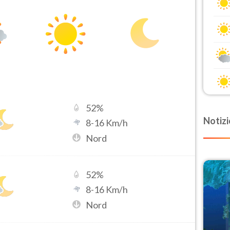
52
%
Notizi
8
-
16
Km/h
Nord
52
%
8
-
16
Km/h
Nord