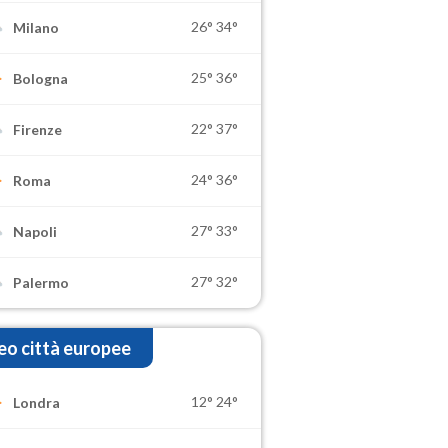
26°
34°
Milano
25°
36°
Bologna
22°
37°
Firenze
24°
36°
Roma
27°
33°
Napoli
27°
32°
Palermo
o città europee
12°
24°
Londra