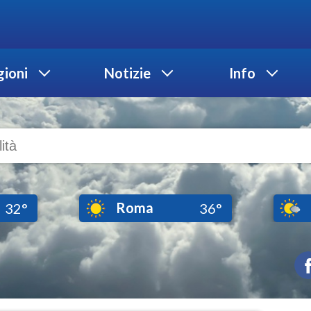
ioni
Notizie
Info
Roma
32°
36°