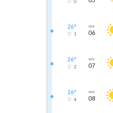
0
26
°
ore
06
1
26
°
ore
07
2
26
°
ore
08
4