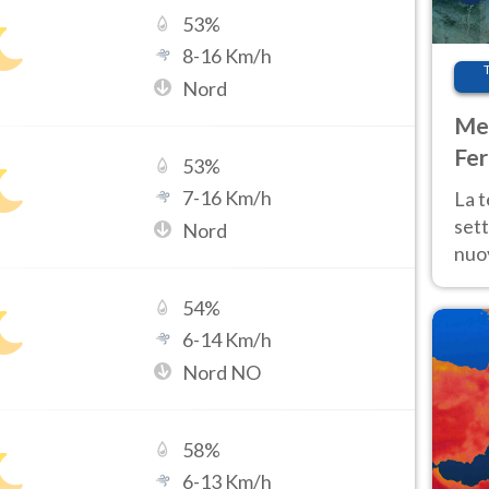
53
%
8
-
16
Km/h
Nord
Met
Fer
53
%
int
7
-
16
Km/h
La 
sett
Nord
nuov
11 e
anc
54
%
6
-
14
Km/h
Nord NO
58
%
6
-
13
Km/h