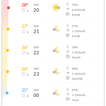
28
°
ore
53
%
20
6
-
10
Km/h
1
Est NE
27
°
ore
57
%
21
5
-
10
Km/h
0
Est NE
26
°
ore
59
%
22
5
-
10
Km/h
0
Nord E
26
°
ore
60
%
23
5
-
10
Km/h
0
Nord NE
25
°
ore
61
%
00
5
-
10
Km/h
0
Nord