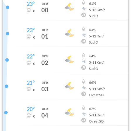
23
°
ore
61
%
00
5
-
12
Km/h
0
Sud O
23
°
ore
63
%
01
5
-
12
Km/h
0
Sud O
22
°
ore
64
%
02
5
-
11
Km/h
0
Sud O
21
°
ore
66
%
03
5
-
11
Km/h
0
Ovest SO
20
°
ore
67
%
04
5
-
11
Km/h
0
Ovest SO