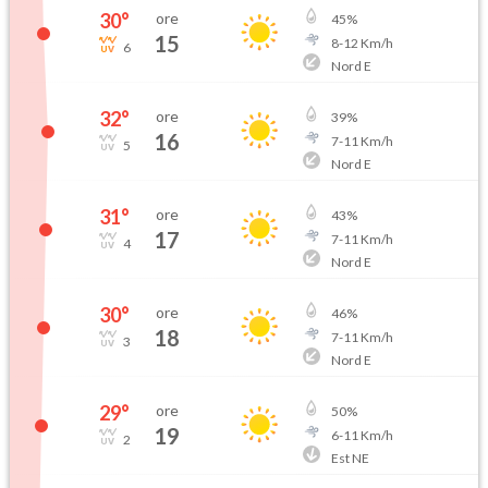
30
°
ore
45
%
15
8
-
12
Km/h
6
Nord E
32
°
ore
39
%
16
7
-
11
Km/h
5
Nord E
31
°
ore
43
%
17
7
-
11
Km/h
4
Nord E
30
°
ore
46
%
18
7
-
11
Km/h
3
Nord E
29
°
ore
50
%
19
6
-
11
Km/h
2
Est NE