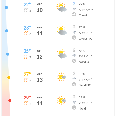
22
°
ore
77
%
10
6
-
12
Km/h
5
Ovest
23
°
ore
70
%
11
6
-
12
Km/h
6
Ovest NO
25
°
ore
64
%
12
7
-
12
Km/h
7
Nord O
27
°
ore
58
%
13
7
-
12
Km/h
8
Nord NO
29
°
ore
52
%
14
7
-
12
Km/h
7
Nord