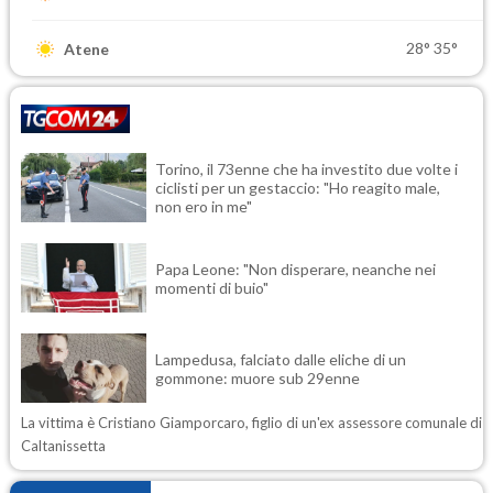
28°
35°
Atene
Torino, il 73enne che ha investito due volte i
ciclisti per un gestaccio: "Ho reagito male,
non ero in me"
Papa Leone: "Non disperare, neanche nei
momenti di buio"
Lampedusa, falciato dalle eliche di un
gommone: muore sub 29enne
La vittima è Cristiano Giamporcaro, figlio di un'ex assessore comunale di
Caltanissetta