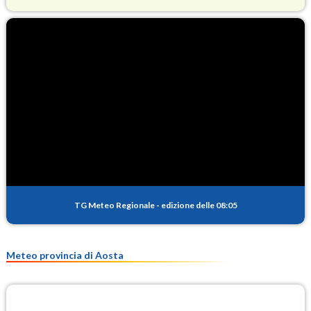
O3
74.3
(Ozono)
NO2
1.5
(Diossido di azoto)
SO2
0.2
(Anidride solforosa)
PM10
11.7
(Materia particolata)
TG Meteo Regionale
-
edizione delle 08:05
PM25
8.6
(Materia particolata)
Meteo provincia di Aosta