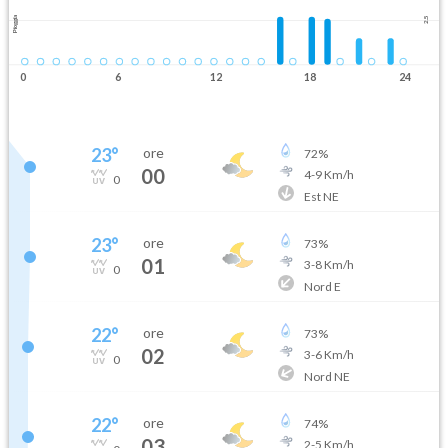
Pioggia
2.5
0
6
12
18
24
23
°
ore
72
%
00
4
-
9
Km/h
0
Est NE
23
°
ore
73
%
01
3
-
8
Km/h
0
Nord E
22
°
ore
73
%
02
3
-
6
Km/h
0
Nord NE
22
°
ore
74
%
03
2
-
5
Km/h