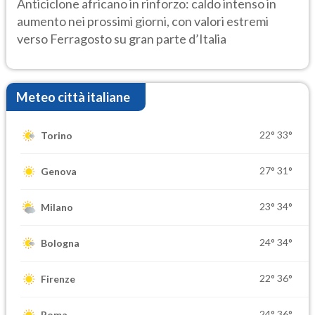
Anticiclone africano in rinforzo: caldo intenso in
aumento nei prossimi giorni, con valori estremi
verso Ferragosto su gran parte d’Italia
Meteo città italiane
22°
33°
Torino
27°
31°
Genova
23°
34°
Milano
24°
34°
Bologna
22°
36°
Firenze
24°
36°
Roma