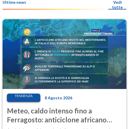
Ultime news
Vedi
tutte
TENDENZA
8 Agosto 2026
Meteo, caldo intenso fino a
Ferragosto: anticiclone africano
ancora protagonista