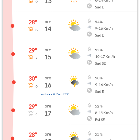
13
8
-
14
Km/h
9
Sud E
28
°
ore
54
%
14
9
-
16
Km/h
8
Sud E
29
°
ore
52
%
15
10
-
17
Km/h
7
Sud SE
30
°
ore
50
%
16
9
-
16
Km/h
6
Sud E
moderata
(
2.7mm
-
70
%)
29
°
ore
52
%
17
8
-
15
Km/h
4
Est SE
28
°
ore
55
%