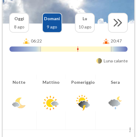
Oggi
Domani
Lu
8 ago
9 ago
10 ago
06:22
20:47
Luna calante
Notte
Mattino
Pomeriggio
Sera
5 mm