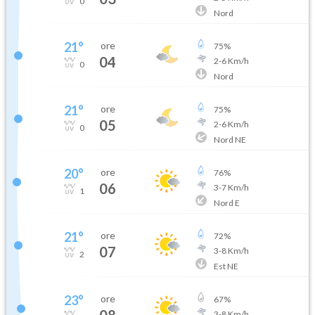
0
Nord
21
°
ore
75
%
04
2
-
6
Km/h
0
Nord
21
°
ore
75
%
05
2
-
6
Km/h
0
Nord NE
20
°
ore
76
%
06
3
-
7
Km/h
1
Nord E
21
°
ore
72
%
07
3
-
8
Km/h
2
Est NE
23
°
ore
67
%
08
3
-
8
Km/h