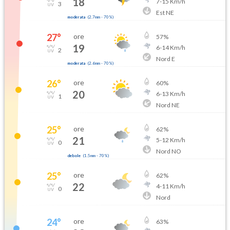
18
7
-
15
Km/h
3
Est NE
moderata
(
2.7mm
-
70
%)
27
°
ore
57
%
19
6
-
14
Km/h
2
Nord E
moderata
(
2.6mm
-
70
%)
26
°
ore
60
%
20
6
-
13
Km/h
1
Nord NE
25
°
ore
62
%
21
5
-
12
Km/h
0
Nord NO
debole
(
1.5mm
-
70
%)
25
°
ore
62
%
22
4
-
11
Km/h
0
Nord
24
°
ore
63
%