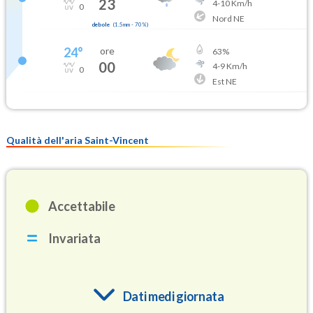
23
4
-
10
Km/h
0
Nord NE
debole
(
1.5mm
-
70
%)
24
°
ore
63
%
00
4
-
9
Km/h
0
Est NE
Qualità dell'aria Saint-Vincent
Accettabile
Invariata
Dati medi giornata