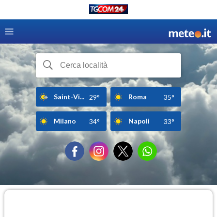
Saint-Vi...
Roma
29°
35°
Milano
Napoli
34°
33°