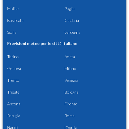
Molise
Puglia
Basilicata
Calabria
Sicilia
Sardegna
Previsioni meteo per le città italiane
Torino
Aosta
Genova
Milano
Trento
Venezia
Trieste
Bologna
Ancona
Firenze
Perugia
Roma
Napoli
L'Aquila