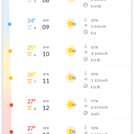
3
Est NE
24
°
ore
63
%
09
3
-
9
Km/h
4
Est
25
°
ore
61
%
10
4
-
10
Km/h
6
Est SE
26
°
ore
59
%
11
5
-
12
Km/h
7
Est SE
27
°
ore
57
%
12
6
-
13
Km/h
8
Sud E
27
°
ore
56
%