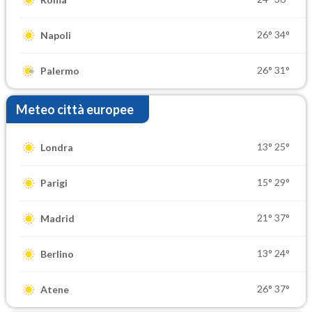
26°
34°
Napoli
26°
31°
Palermo
Meteo città europee
13°
25°
Londra
15°
29°
Parigi
21°
37°
Madrid
13°
24°
Berlino
26°
37°
Atene