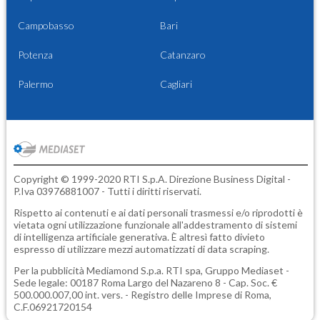
Campobasso
Bari
Potenza
Catanzaro
Palermo
Cagliari
Copyright © 1999-2020 RTI S.p.A. Direzione Business Digital -
P.Iva 03976881007 - Tutti i diritti riservati.
Rispetto ai contenuti e ai dati personali trasmessi e/o riprodotti è
vietata ogni utilizzazione funzionale all'addestramento di sistemi
di intelligenza artificiale generativa. È altresì fatto divieto
espresso di utilizzare mezzi automatizzati di data scraping.
Per la pubblicità
Mediamond S.p.a.
RTI spa, Gruppo Mediaset -
Sede legale: 00187 Roma Largo del Nazareno 8 - Cap. Soc. €
500.000.007,00 int. vers. - Registro delle Imprese di Roma,
C.F.06921720154