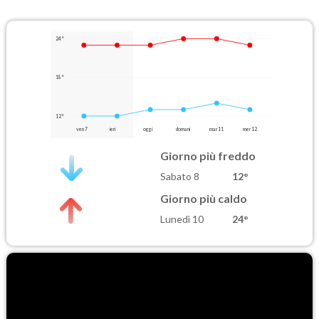
24°
18°
12°
ven 7
ieri
oggi
domani
mar 11
mer 12
Giorno più freddo
Sabato 8
12°
Giorno più caldo
Lunedì 10
24°