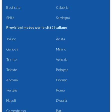
Basilicata
Calabria
Sicilia
Sardegna
Previsioni meteo per le città italiane
Torino
Aosta
Genova
Milano
Trento
Venezia
Trieste
Bologna
Ancona
Firenze
Perugia
Roma
Napoli
L'Aquila
Campobasso
Bari