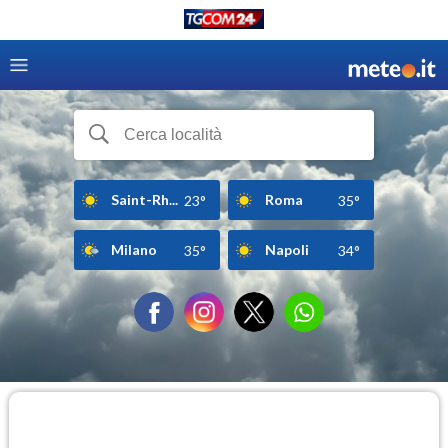
Saint-Rh...
Roma
23°
35°
Milano
Napoli
35°
34°