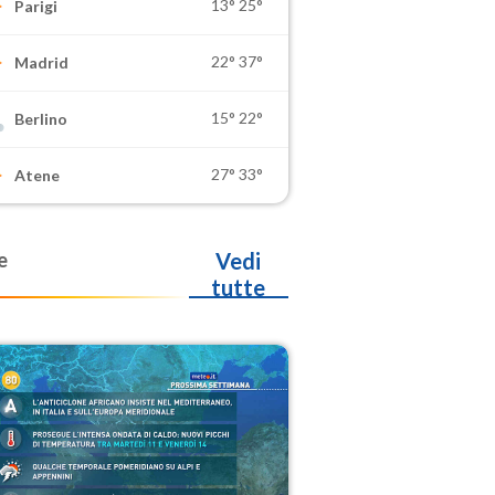
13°
25°
Parigi
22°
37°
Madrid
15°
22°
Berlino
27°
33°
Atene
e
Vedi
tutte