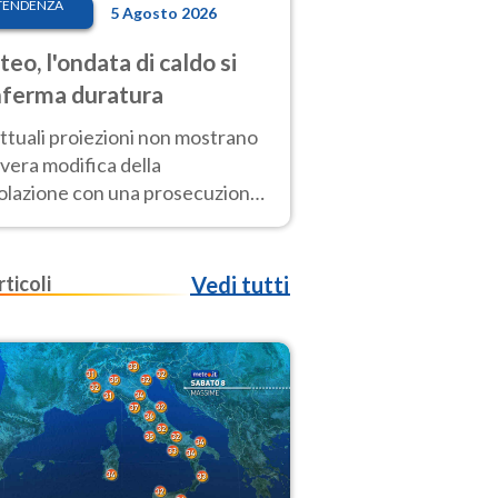
TENDENZA
5 Agosto 2026
eo, l'ondata di caldo si
ferma duratura
ttuali proiezioni non mostrano
vera modifica della
colazione con una prosecuzione
caldo fuori scala per molti
ni, compresa la settimana di
ragosto
rticoli
Vedi tutti