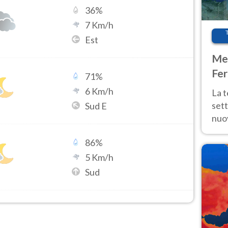
36
%
7
Km/h
Est
Met
Fer
71
%
int
6
Km/h
La 
sett
Sud E
nuov
11 e
86
%
anc
5
Km/h
Sud