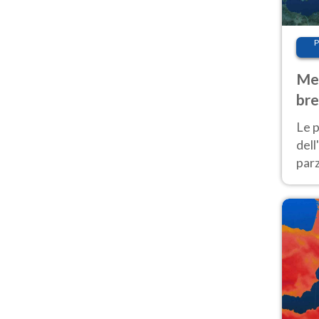
P
Met
bre
Nor
Le p
dell
parz
al 
40 g