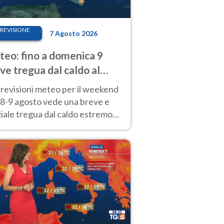
REVISIONE
7 Agosto 2026
eo: fino a domenica 9
ve tregua dal caldo al
d! Altrove calura e afa
revisioni meteo per il weekend
'8-9 agosto vede una breve e
iale tregua dal caldo estremo
Nord mentre altrove persistono
radi.