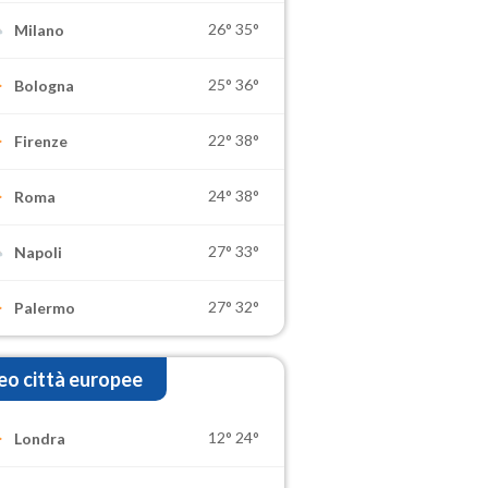
26°
35°
Milano
25°
36°
Bologna
22°
38°
Firenze
24°
38°
Roma
27°
33°
Napoli
27°
32°
Palermo
o città europee
12°
24°
Londra