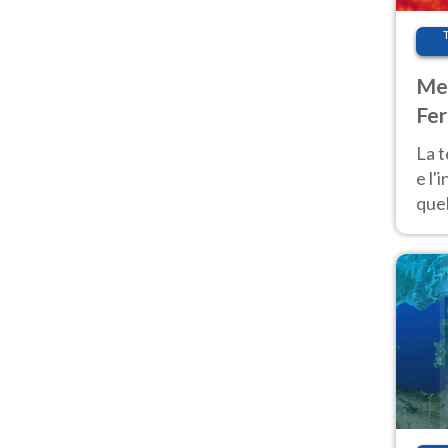
Met
Fer
pau
La 
e l'
quel
Fer
tem