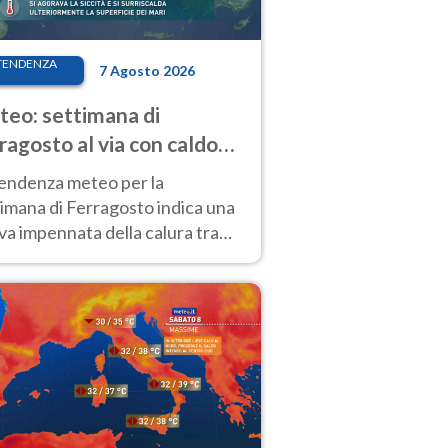
TENDENZA
7 Agosto 2026
eo: settimana di
ragosto al via con caldo
enso e qualche temporale
tendenza meteo per la
imana di Ferragosto indica una
a impennata della calura tra
 14 agosto, con nuovi rialzi
he al Nord.