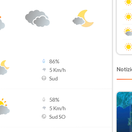
86
%
Notizi
5
Km/h
Sud
58
%
5
Km/h
Sud SO