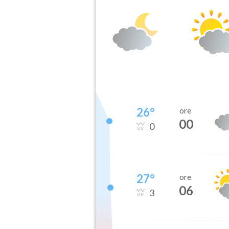
26
°
ore
00
0
27
°
ore
06
3