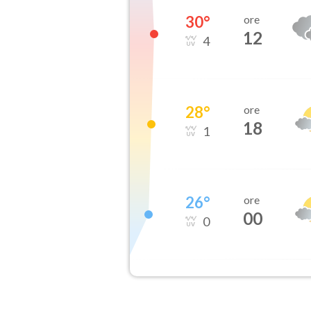
30
°
ore
12
4
28
°
ore
18
1
26
°
ore
00
0