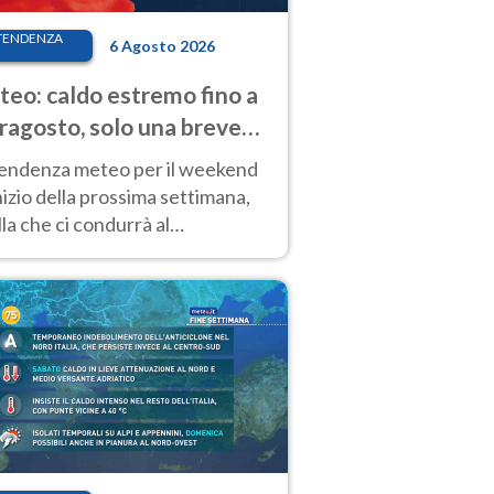
TENDENZA
6 Agosto 2026
eo: caldo estremo fino a
ragosto, solo una breve
sa. Ecco dove
tendenza meteo per il weekend
inizio della prossima settimana,
la che ci condurrà al
ragosto, vede ancora
perature molto elevate