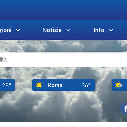
ioni
Notizie
Info
Roma
28°
36°