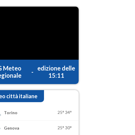
G Meteo
edizione delle
-
gionale
15:11
o città italiane
25°
34°
Torino
25°
30°
Genova