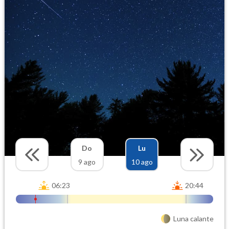
Do
Lu
9 ago
10 ago
06:23
20:44
Luna calante