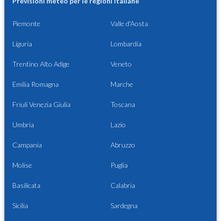
Previsioni meteo per le regioni italiane
Piemonte
Valle d'Aosta
Liguria
Lombardia
Trentino Alto Adige
Veneto
Emilia Romagna
Marche
Friuli Venezia Giulia
Toscana
Umbria
Lazio
Campania
Abruzzo
Molise
Puglia
Basilicata
Calabria
Sicilia
Sardegna