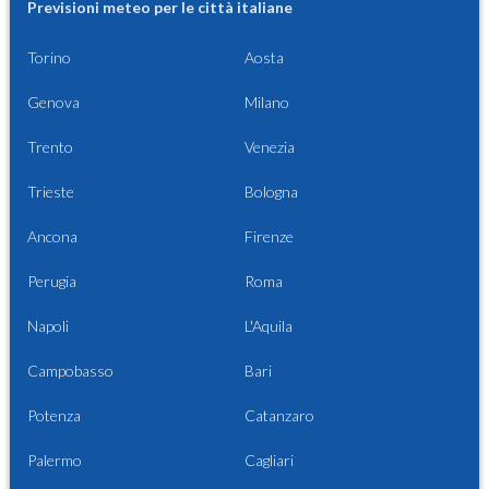
Previsioni meteo per le città italiane
Torino
Aosta
Genova
Milano
Trento
Venezia
Trieste
Bologna
Ancona
Firenze
Perugia
Roma
Napoli
L'Aquila
Campobasso
Bari
Potenza
Catanzaro
Palermo
Cagliari