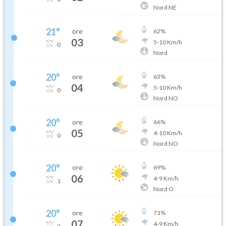
Nord NE
21
°
ore
62
%
03
5
-
10
Km/h
0
Nord
20
°
ore
63
%
04
5
-
10
Km/h
0
Nord NO
20
°
ore
66
%
05
4
-
10
Km/h
0
Nord NO
20
°
ore
69
%
06
4
-
9
Km/h
1
Nord O
20
°
ore
71
%
07
4
-
9
Km/h