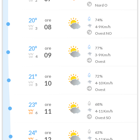
2
Nord O
20
°
ore
74
%
08
4
-
9
Km/h
3
Ovest NO
20
°
ore
77
%
09
3
-
9
Km/h
4
Ovest
21
°
ore
72
%
10
4
-
10
Km/h
5
Ovest
23
°
ore
68
%
11
4
-
11
Km/h
6
Ovest SO
24
°
ore
63
%
12
5
-
11
Km/h