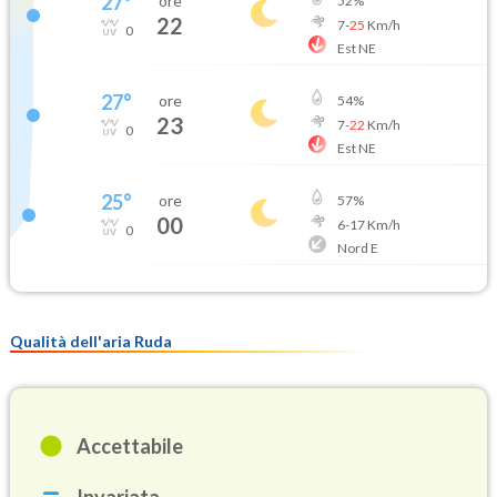
27
°
ore
52
%
22
7
-
25
Km/h
0
Est NE
27
°
ore
54
%
23
7
-
22
Km/h
0
Est NE
25
°
ore
57
%
00
6
-
17
Km/h
0
Nord E
Qualità dell'aria Ruda
Accettabile