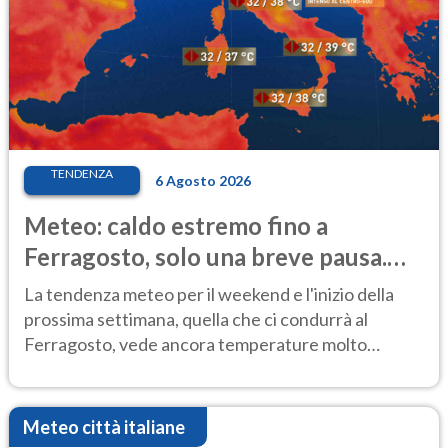
TENDENZA
6 Agosto 2026
Meteo: caldo estremo fino a
Ferragosto, solo una breve pausa.
Ecco dove
La tendenza meteo per il weekend e l'inizio della
prossima settimana, quella che ci condurrà al
Ferragosto, vede ancora temperature molto
elevate
Meteo città italiane