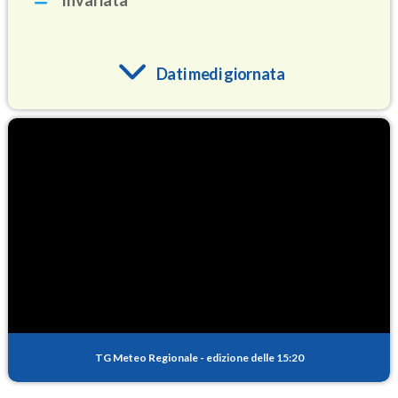
Invariata
Dati medi giornata
O3
84.7
(Ozono)
NO2
3.3
(Diossido di azoto)
SO2
0.4
(Anidride solforosa)
PM10
9.0
(Materia particolata)
TG Meteo Regionale
-
edizione delle 15:20
PM25