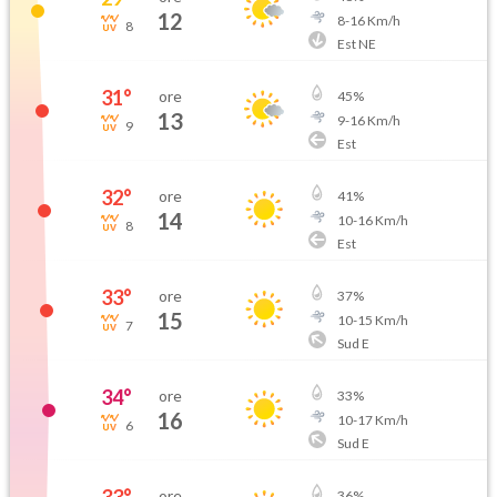
12
8
-
16
Km/h
8
Est NE
31
°
ore
45
%
13
9
-
16
Km/h
9
Est
32
°
ore
41
%
14
10
-
16
Km/h
8
Est
33
°
ore
37
%
15
10
-
15
Km/h
7
Sud E
34
°
ore
33
%
16
10
-
17
Km/h
6
Sud E
ore
36
%