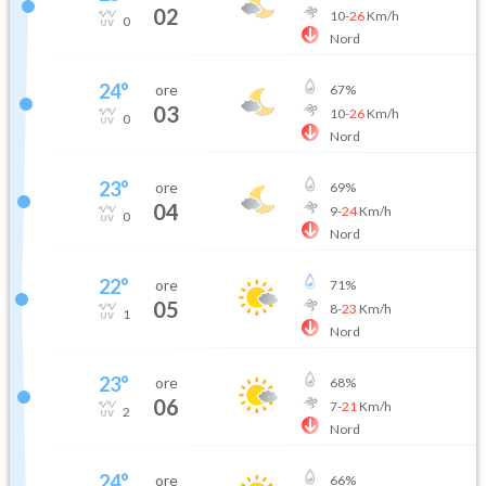
02
10
-
26
Km/h
0
Nord
24
°
ore
67
%
03
10
-
26
Km/h
0
Nord
23
°
ore
69
%
04
9
-
24
Km/h
0
Nord
22
°
ore
71
%
05
8
-
23
Km/h
1
Nord
23
°
ore
68
%
06
7
-
21
Km/h
2
Nord
24
°
ore
66
%