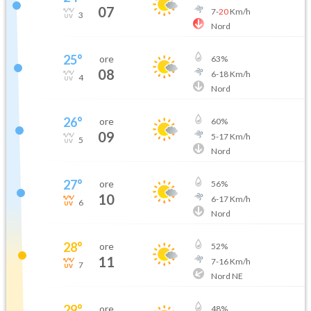
07
7
-
20
Km/h
3
Nord
25
°
ore
63
%
08
6
-
18
Km/h
4
Nord
26
°
ore
60
%
09
5
-
17
Km/h
5
Nord
27
°
ore
56
%
10
6
-
17
Km/h
6
Nord
28
°
ore
52
%
11
7
-
16
Km/h
7
Nord NE
29
°
ore
48
%