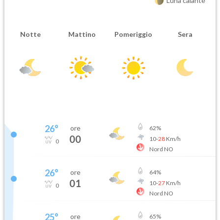
Luna calante
Notte
Mattino
Pomeriggio
Sera
26
°
ore
62
%
00
10
-
28
Km/h
0
Nord NO
26
°
ore
64
%
01
10
-
27
Km/h
0
Nord NO
25
°
ore
65
%