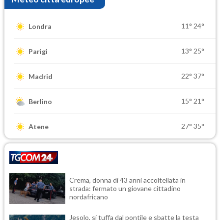
11°
24°
Londra
13°
25°
Parigi
22°
37°
Madrid
15°
21°
Berlino
27°
35°
Atene
Crema, donna di 43 anni accoltellata in
strada: fermato un giovane cittadino
nordafricano
Jesolo, si tuffa dal pontile e sbatte la testa