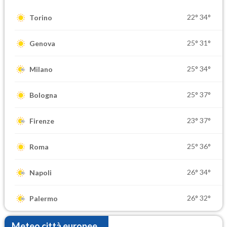
22°
34°
Torino
25°
31°
Genova
25°
34°
Milano
25°
37°
Bologna
23°
37°
Firenze
25°
36°
Roma
26°
34°
Napoli
26°
32°
Palermo
Meteo città europee