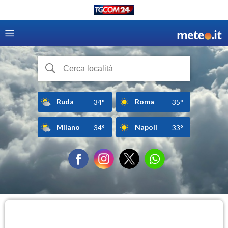
Ruda
Roma
34°
35°
Milano
Napoli
34°
33°