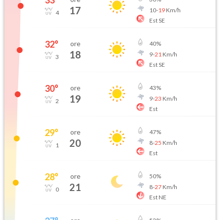
33
°
17
10
-
19
Km/h
4
Est SE
32
°
ore
40
%
18
9
-
21
Km/h
3
Est SE
30
°
ore
43
%
19
9
-
23
Km/h
2
Est
29
°
ore
47
%
20
8
-
25
Km/h
1
Est
28
°
ore
50
%
21
8
-
27
Km/h
0
Est NE