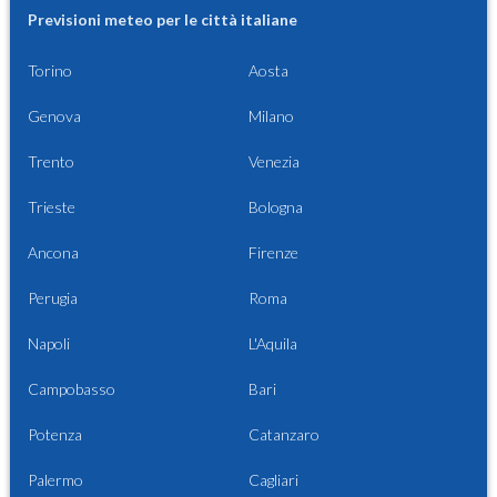
Previsioni meteo per le città italiane
Torino
Aosta
Genova
Milano
Trento
Venezia
Trieste
Bologna
Ancona
Firenze
Perugia
Roma
Napoli
L'Aquila
Campobasso
Bari
Potenza
Catanzaro
Palermo
Cagliari