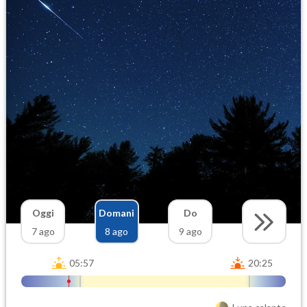
Oggi
Domani
Do
7 ago
8 ago
9 ago
05:57
20:25