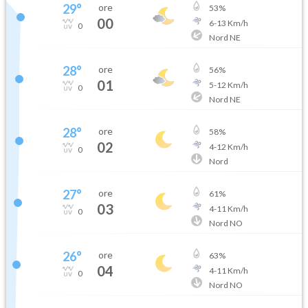
29
°
ore
53
%
00
6
-
13
Km/h
0
Nord NE
28
°
ore
56
%
01
5
-
12
Km/h
0
Nord NE
28
°
ore
58
%
02
4
-
12
Km/h
0
Nord
27
°
ore
61
%
03
4
-
11
Km/h
0
Nord NO
26
°
ore
63
%
04
4
-
11
Km/h
0
Nord NO