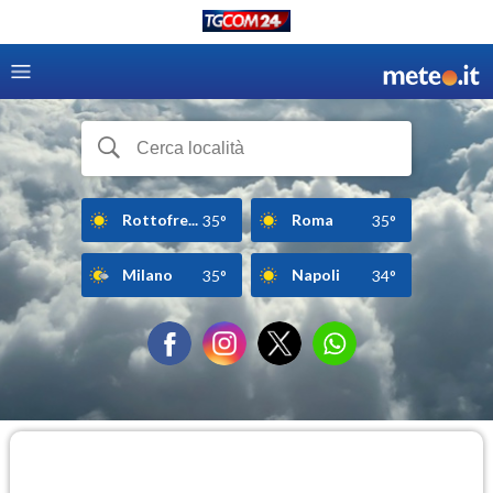
Rottofre...
Roma
35°
35°
Milano
Napoli
35°
34°