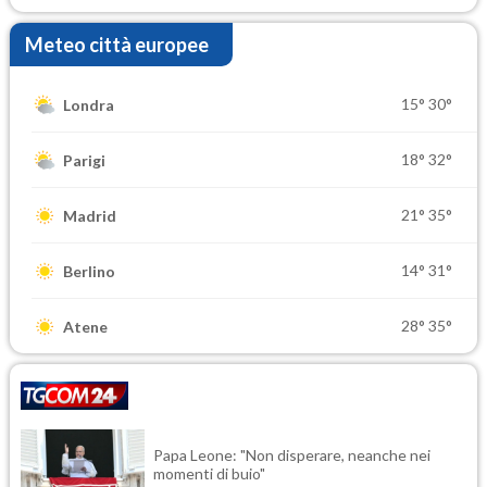
Meteo città europee
15°
30°
Londra
18°
32°
Parigi
21°
35°
Madrid
14°
31°
Berlino
28°
35°
Atene
Papa Leone: "Non disperare, neanche nei
momenti di buio"