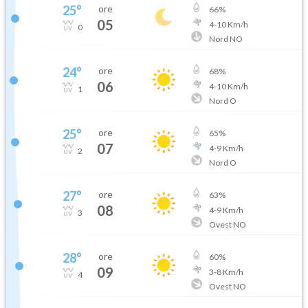
25
°
ore
66
%
05
4
-
10
Km/h
0
Nord NO
24
°
ore
68
%
06
4
-
10
Km/h
1
Nord O
25
°
ore
65
%
07
4
-
9
Km/h
2
Nord O
27
°
ore
63
%
08
4
-
9
Km/h
3
Ovest NO
28
°
ore
60
%
09
3
-
8
Km/h
4
Ovest NO