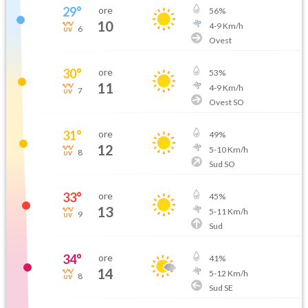
29
°
ore
56
%
10
4
-
9
Km/h
6
Ovest
30
°
ore
53
%
11
4
-
9
Km/h
7
Ovest SO
31
°
ore
49
%
12
5
-
10
Km/h
8
Sud SO
33
°
ore
45
%
13
5
-
11
Km/h
9
Sud
34
°
ore
41
%
14
5
-
12
Km/h
8
Sud SE