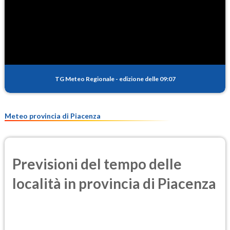
SO2
0.6
(Anidride solforosa)
PM10
17.5
(Materia particolata)
TG Meteo Regionale
-
edizione delle 09:07
PM25
11.2
(Materia particolata)
Meteo provincia di Piacenza
Previsioni del tempo delle
località in provincia di Piacenza