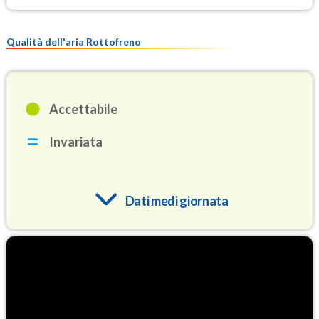
Qualità dell'aria Rottofreno
Accettabile
Invariata
Dati medi giornata
O3
96.0
(Ozono)
NO2
6.1
(Diossido di azoto)