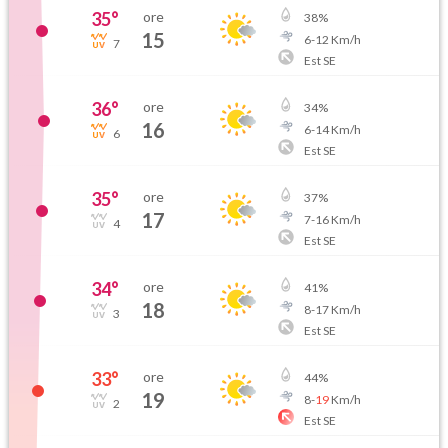
35
°
ore
38
%
15
6
-
12
Km/h
7
Est SE
36
°
ore
34
%
16
6
-
14
Km/h
6
Est SE
35
°
ore
37
%
17
7
-
16
Km/h
4
Est SE
34
°
ore
41
%
18
8
-
17
Km/h
3
Est SE
33
°
ore
44
%
19
8
-
19
Km/h
2
Est SE