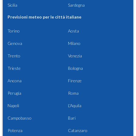
Sicilia
Sardegna
Previsioni meteo per le città italiane
Torino
Aosta
Genova
Milano
Trento
Venezia
Trieste
Bologna
Ancona
Firenze
Perugia
Roma
Napoli
L'Aquila
Campobasso
Bari
Potenza
Catanzaro