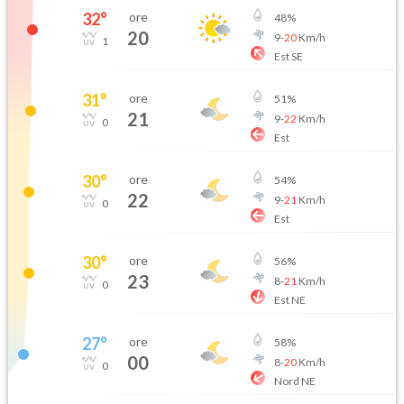
32
°
ore
48
%
20
9
-
20
Km/h
1
Est SE
31
°
ore
51
%
21
9
-
22
Km/h
0
Est
30
°
ore
54
%
22
9
-
21
Km/h
0
Est
30
°
ore
56
%
23
8
-
21
Km/h
0
Est NE
27
°
ore
58
%
00
8
-
20
Km/h
0
Nord NE