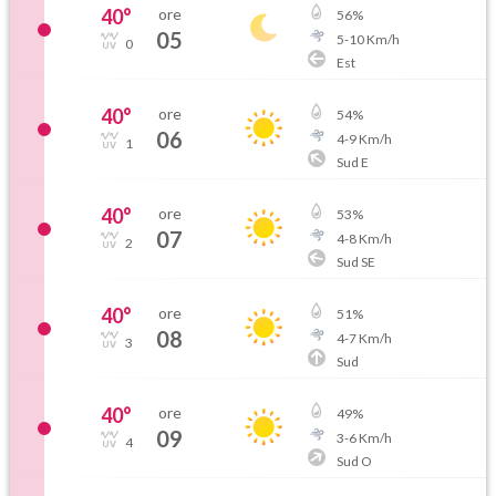
40
°
ore
56
%
05
5
-
10
Km/h
0
Est
40
°
ore
54
%
06
4
-
9
Km/h
1
Sud E
40
°
ore
53
%
07
4
-
8
Km/h
2
Sud SE
40
°
ore
51
%
08
4
-
7
Km/h
3
Sud
40
°
ore
49
%
09
3
-
6
Km/h
4
Sud O