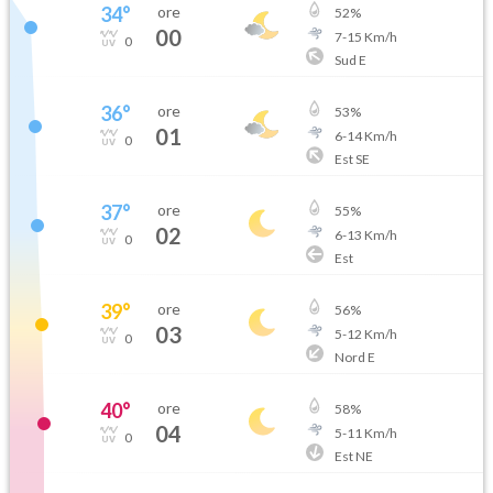
34
°
ore
52
%
00
7
-
15
Km/h
0
Sud E
36
°
ore
53
%
01
6
-
14
Km/h
0
Est SE
37
°
ore
55
%
02
6
-
13
Km/h
0
Est
39
°
ore
56
%
03
5
-
12
Km/h
0
Nord E
40
°
ore
58
%
04
5
-
11
Km/h
0
Est NE