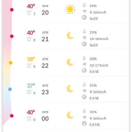
40
°
ore
29
%
20
9
-
16
Km/h
1
Sud E
40
°
ore
29
%
21
10
-
18
Km/h
0
Sud E
38
°
ore
30
%
22
10
-
17
Km/h
0
Est SE
37
°
ore
31
%
23
9
-
16
Km/h
0
Est SE
40
°
ore
32
%
00
9
-
16
Km/h
0
Est NE