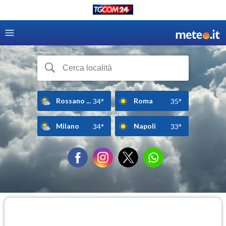
Rossano ...
Roma
34°
35°
Milano
Napoli
34°
33°