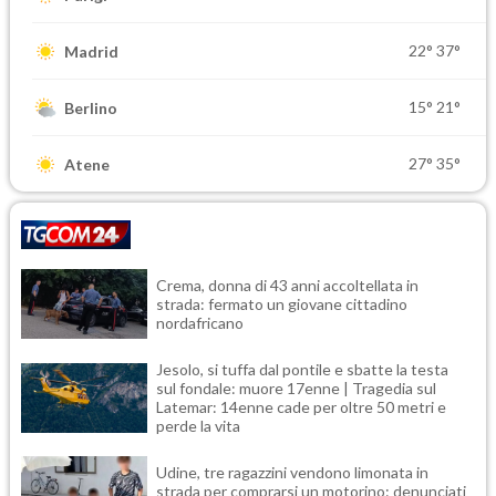
22°
37°
Madrid
15°
21°
Berlino
27°
35°
Atene
Crema, donna di 43 anni accoltellata in
strada: fermato un giovane cittadino
nordafricano
Jesolo, si tuffa dal pontile e sbatte la testa
sul fondale: muore 17enne | Tragedia sul
Latemar: 14enne cade per oltre 50 metri e
perde la vita
Udine, tre ragazzini vendono limonata in
strada per comprarsi un motorino: denunciati