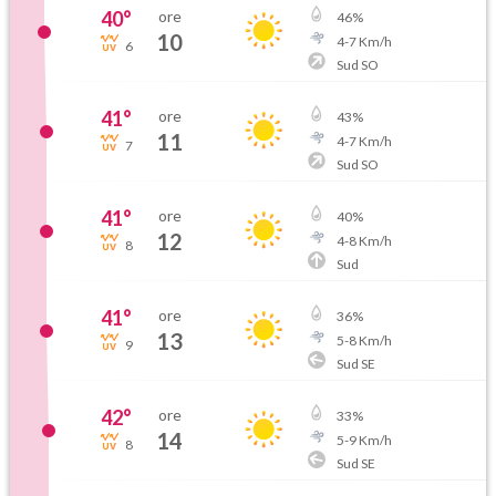
40
°
ore
46
%
10
4
-
7
Km/h
6
Sud SO
41
°
ore
43
%
11
4
-
7
Km/h
7
Sud SO
41
°
ore
40
%
12
4
-
8
Km/h
8
Sud
41
°
ore
36
%
13
5
-
8
Km/h
9
Sud SE
42
°
ore
33
%
14
5
-
9
Km/h
8
Sud SE