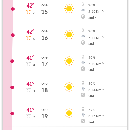
42
°
ore
30
%
15
5
-
10
Km/h
7
Sud E
42
°
ore
30
%
16
6
-
11
Km/h
6
Sud E
41
°
ore
30
%
17
7
-
12
Km/h
4
Sud E
41
°
ore
30
%
18
8
-
14
Km/h
3
Sud E
41
°
ore
29
%
19
8
-
15
Km/h
2
Sud E