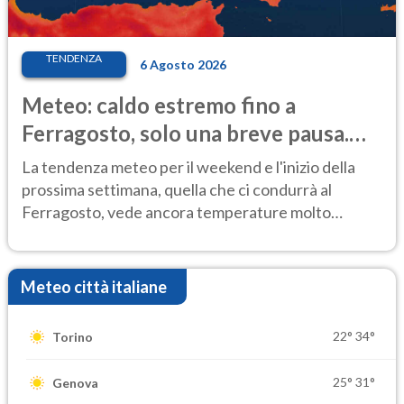
TENDENZA
6 Agosto 2026
Meteo: caldo estremo fino a
Ferragosto, solo una breve pausa.
Ecco dove
La tendenza meteo per il weekend e l'inizio della
prossima settimana, quella che ci condurrà al
Ferragosto, vede ancora temperature molto
elevate
Meteo città italiane
22°
34°
Torino
25°
31°
Genova