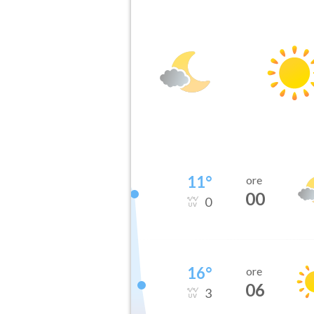
11
°
ore
00
0
16
°
ore
06
3