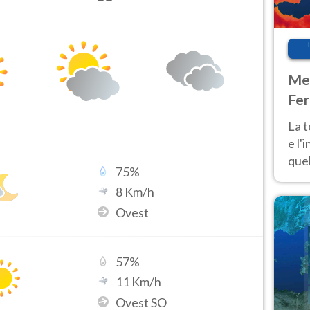
Met
Fer
pau
La 
e l'
quel
75
%
Fer
8
Km/h
tem
Ovest
57
%
11
Km/h
Ovest SO