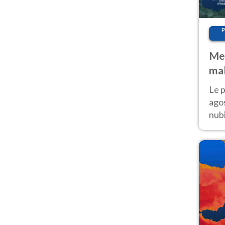
P
Met
mal
fin
Le p
agos
nubi
Cen
mol