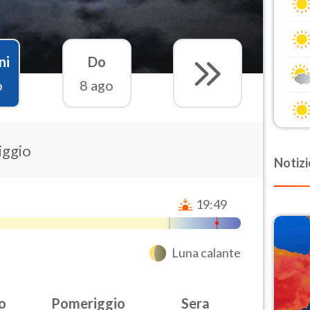
ni
Do
o
8 ago
iggio
Notizi
19:49
Luna calante
o
Pomeriggio
Sera