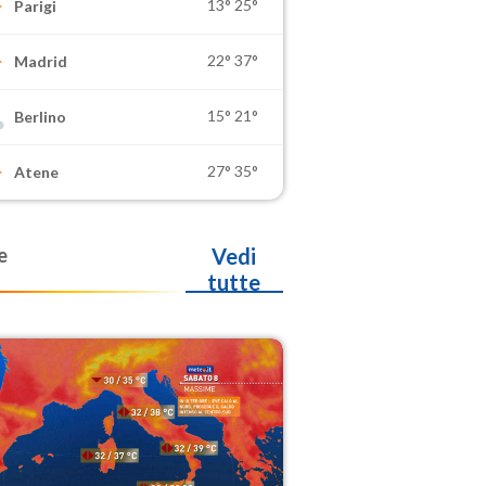
13°
25°
Parigi
22°
37°
Madrid
15°
21°
Berlino
27°
35°
Atene
e
Vedi
tutte