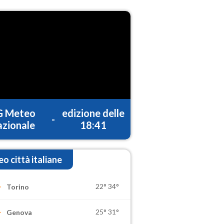
G Meteo
edizione delle
-
zionale
18:41
o città italiane
22°
34°
Torino
25°
31°
Genova