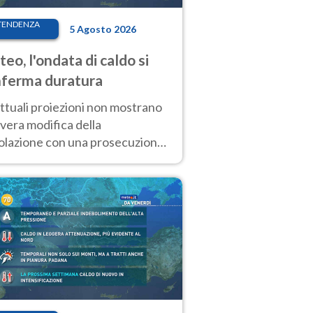
TENDENZA
5 Agosto 2026
eo, l'ondata di caldo si
ferma duratura
ttuali proiezioni non mostrano
vera modifica della
colazione con una prosecuzione
caldo fuori scala per molti
ni, compresa la settimana di
ragosto