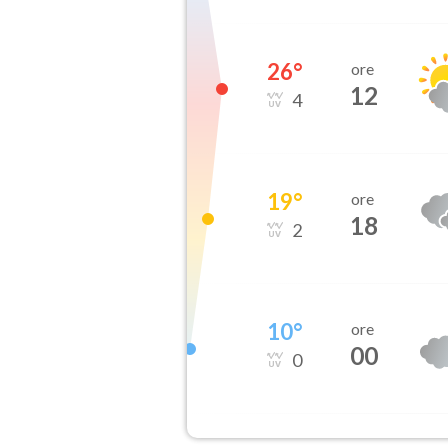
26
°
ore
12
4
19
°
ore
18
2
10
°
ore
00
0