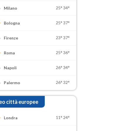
25°
34°
Milano
25°
37°
Bologna
23°
37°
Firenze
25°
36°
Roma
26°
34°
Napoli
26°
32°
Palermo
o città europee
11°
24°
Londra