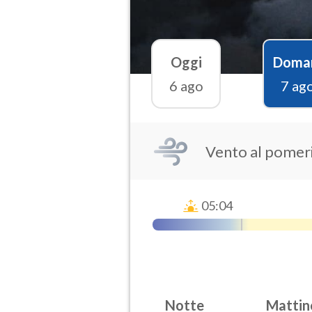
Oggi
Doma
6 ago
7 ag
Vento al pomer
05:04
Notte
Mattin