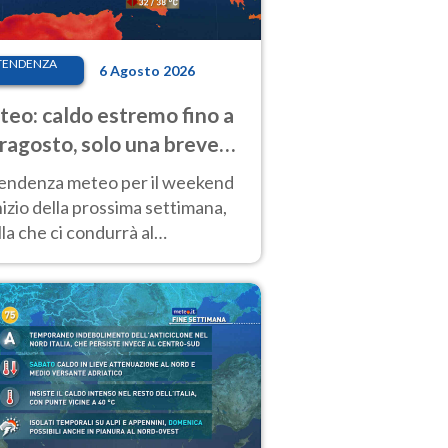
TENDENZA
6 Agosto 2026
eo: caldo estremo fino a
ragosto, solo una breve
sa. Ecco dove
tendenza meteo per il weekend
inizio della prossima settimana,
la che ci condurrà al
ragosto, vede ancora
perature molto elevate