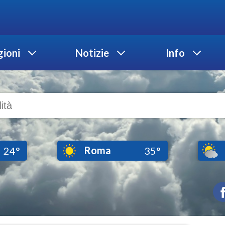
ioni
Notizie
Info
Roma
24°
35°