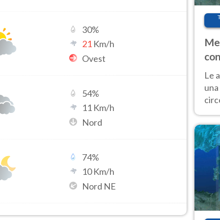
30
%
Met
21
Km/h
con
Ovest
Le a
una 
54
%
cir
11
Km/h
del 
Nord
gior
Fer
74
%
10
Km/h
Nord NE