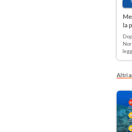
Met
la 
Dop
Nord
leg
nuov
afr
Altri a