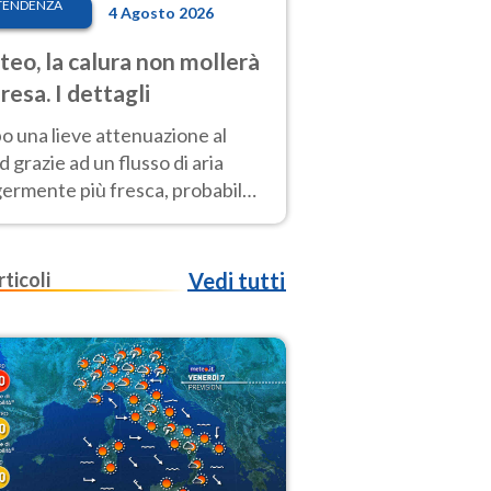
TENDENZA
4 Agosto 2026
eo, la calura non mollerà
presa. I dettagli
o una lieve attenuazione al
 grazie ad un flusso di aria
germente più fresca, probabile
o rinforzo dell’anticiclone
icano entro Ferragosto
rticoli
Vedi tutti