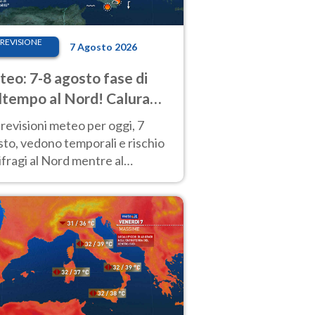
REVISIONE
7 Agosto 2026
eo: 7-8 agosto fase di
tempo al Nord! Calura
o a Ferragosto
revisioni meteo per oggi, 7
to, vedono temporali e rischio
fragi al Nord mentre al
tro-Sud sole e caldo sempre
to intenso.