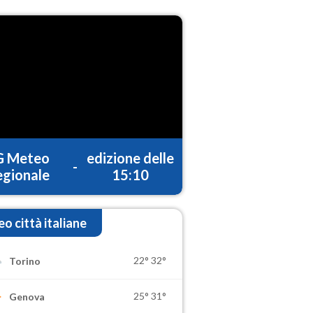
G Meteo
edizione delle
-
gionale
15:10
o città italiane
22°
32°
Torino
25°
31°
Genova