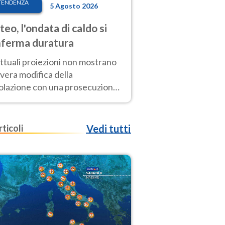
TENDENZA
5 Agosto 2026
eo, l'ondata di caldo si
ferma duratura
ttuali proiezioni non mostrano
vera modifica della
colazione con una prosecuzione
caldo fuori scala per molti
ni, compresa la settimana di
ragosto
rticoli
Vedi tutti