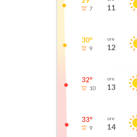
29
°
11
7
30
°
ore
12
9
32
°
ore
13
10
33
°
ore
14
9