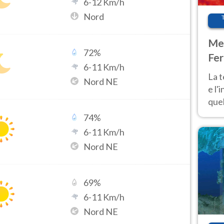
6
-
12
Km/h
Nord
Met
72
%
Fer
6
-
11
Km/h
pau
La 
Nord NE
e l'
quel
Fer
74
%
tem
6
-
11
Km/h
Nord NE
69
%
6
-
11
Km/h
Nord NE