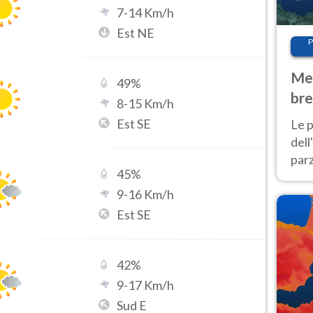
7
-
14
Km/h
Est NE
P
Met
49
%
bre
8
-
15
Km/h
Nor
Est SE
Le p
dell
parz
45
%
al 
9
-
16
Km/h
40 g
Est SE
42
%
9
-
17
Km/h
Sud E