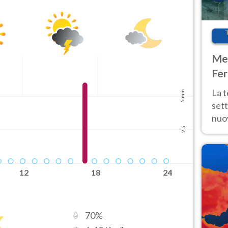
Ora fine
08-08T
Met
Fer
int
La 
5 mm
sett
nuov
11 e
2.5
anc
12
18
24
70
%