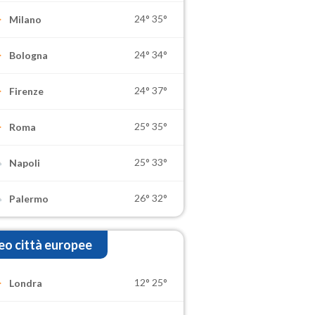
24°
35°
Milano
24°
34°
Bologna
24°
37°
Firenze
25°
35°
Roma
25°
33°
Napoli
26°
32°
Palermo
o città europee
12°
25°
Londra