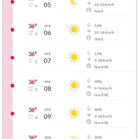
05
10
-
18
Km/h
0
Nord
36
°
ore
54
%
06
10
-
18
Km/h
1
Nord
36
°
ore
51
%
07
9
-
18
Km/h
2
Nord NE
36
°
ore
49
%
08
9
-
18
Km/h
3
Nord NE
36
°
ore
46
%
09
9
-
18
Km/h
4
Nord NE
36
°
ore
43
%