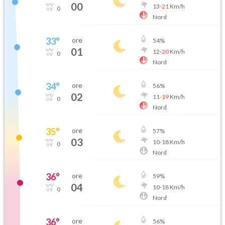
00
13
-
21
Km/h
0
Nord
33
°
ore
54
%
01
12
-
20
Km/h
0
Nord
34
°
ore
56
%
02
11
-
19
Km/h
0
Nord
35
°
ore
57
%
03
10
-
18
Km/h
0
Nord
36
°
ore
59
%
04
10
-
18
Km/h
0
Nord
36
°
ore
56
%