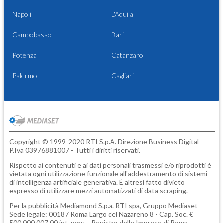
Napoli
L'Aquila
Campobasso
Bari
Potenza
Catanzaro
Palermo
Cagliari
Copyright © 1999-2020 RTI S.p.A. Direzione Business Digital -
P.Iva 03976881007 - Tutti i diritti riservati.
Rispetto ai contenuti e ai dati personali trasmessi e/o riprodotti è
vietata ogni utilizzazione funzionale all'addestramento di sistemi
di intelligenza artificiale generativa. È altresì fatto divieto
espresso di utilizzare mezzi automatizzati di data scraping.
Per la pubblicità
Mediamond S.p.a.
RTI spa, Gruppo Mediaset -
Sede legale: 00187 Roma Largo del Nazareno 8 - Cap. Soc. €
500.000.007,00 int. vers. - Registro delle Imprese di Roma,