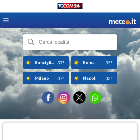
Roncigli...
Roma
37°
35°
Milano
Napoli
37°
33°