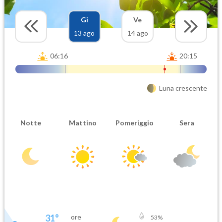
Gi
Ve
13 ago
14 ago
06:16
20:15
Luna crescente
Notte
Mattino
Pomeriggio
Sera
31
°
ore
53
%