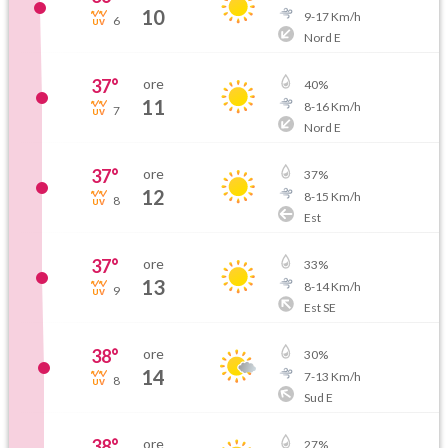
10
9
-
17
Km/h
6
Nord E
37
°
ore
40
%
11
8
-
16
Km/h
7
Nord E
37
°
ore
37
%
12
8
-
15
Km/h
8
Est
37
°
ore
33
%
13
8
-
14
Km/h
9
Est SE
38
°
ore
30
%
14
7
-
13
Km/h
8
Sud E
38
°
ore
27
%