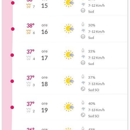
15
7
-
12
Km/h
7
Sud
38
°
ore
30
%
16
7
-
12
Km/h
6
Sud
37
°
ore
33
%
17
7
-
12
Km/h
4
Sud
37
°
ore
37
%
18
7
-
13
Km/h
3
Sud SO
37
°
ore
40
%
19
7
-
13
Km/h
2
Sud SO
36
°
ore
43
%