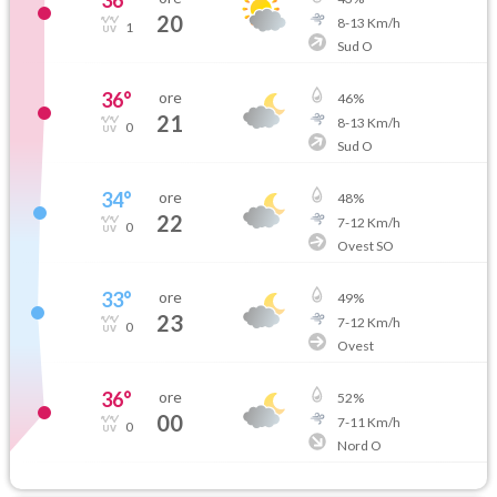
20
8
-
13
Km/h
1
Sud O
36
°
ore
46
%
21
8
-
13
Km/h
0
Sud O
34
°
ore
48
%
22
7
-
12
Km/h
0
Ovest SO
33
°
ore
49
%
23
7
-
12
Km/h
0
Ovest
36
°
ore
52
%
00
7
-
11
Km/h
0
Nord O