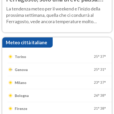
Ecco dove
La tendenza meteo per il weekend e l'inizio della
prossima settimana, quella che ci condurrà al
Ferragosto, vede ancora temperature molto
elevate
Meteo città italiane
25°
37°
Torino
25°
31°
Genova
23°
37°
Milano
26°
38°
Bologna
21°
38°
Firenze