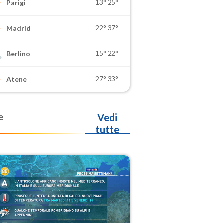
13°
25°
Parigi
22°
37°
Madrid
15°
22°
Berlino
27°
33°
Atene
e
Vedi
tutte