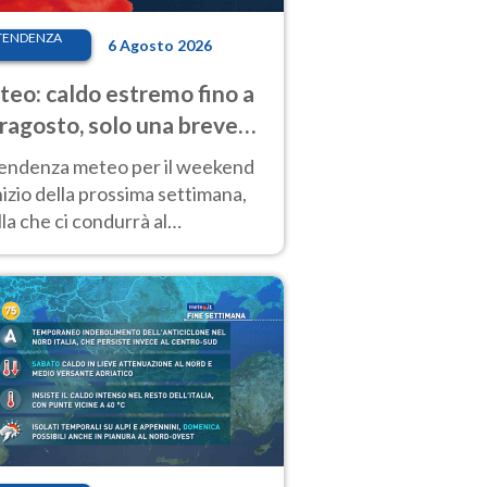
TENDENZA
6 Agosto 2026
eo: caldo estremo fino a
ragosto, solo una breve
sa. Ecco dove
tendenza meteo per il weekend
inizio della prossima settimana,
la che ci condurrà al
ragosto, vede ancora
perature molto elevate