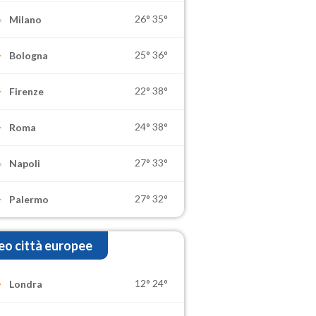
26°
35°
Milano
25°
36°
Bologna
22°
38°
Firenze
24°
38°
Roma
27°
33°
Napoli
27°
32°
Palermo
o città europee
12°
24°
Londra