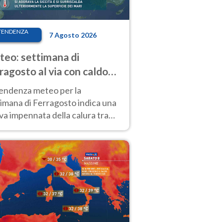
TENDENZA
7 Agosto 2026
eo: settimana di
ragosto al via con caldo
enso e qualche temporale
tendenza meteo per la
imana di Ferragosto indica una
a impennata della calura tra
 14 agosto, con nuovi rialzi
he al Nord.