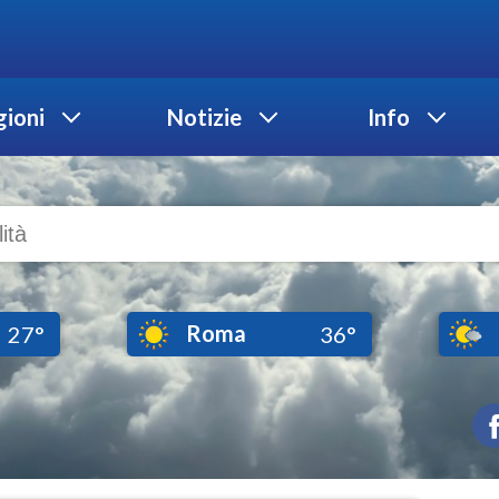
ioni
Notizie
Info
Roma
27°
36°