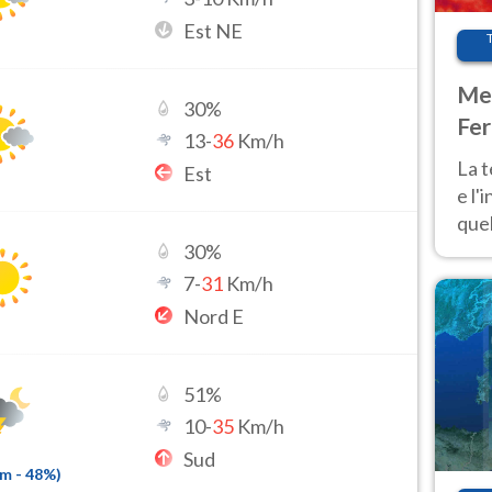
Est NE
Met
30
%
Fer
13
-
36
Km/h
pau
La 
Est
e l'
quel
Fer
30
%
tem
7
-
31
Km/h
Nord E
51
%
10
-
35
Km/h
Sud
mm
-
48
%)