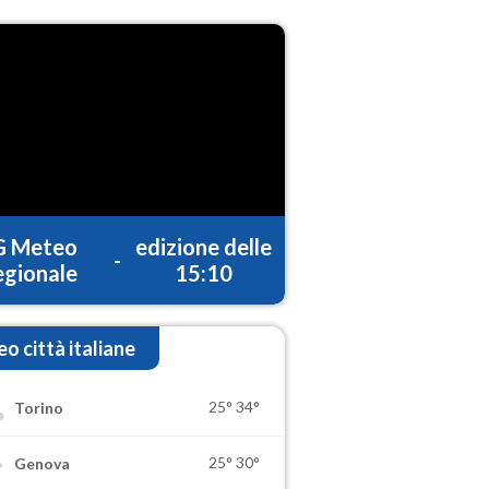
G Meteo
edizione delle
-
gionale
15:10
o città italiane
25°
34°
Torino
25°
30°
Genova