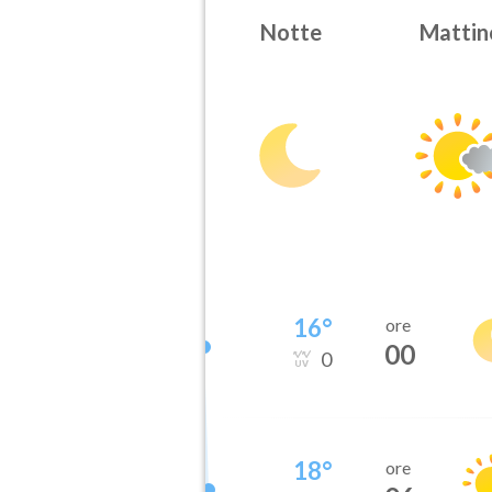
Notte
Mattin
16
°
ore
00
0
18
°
ore