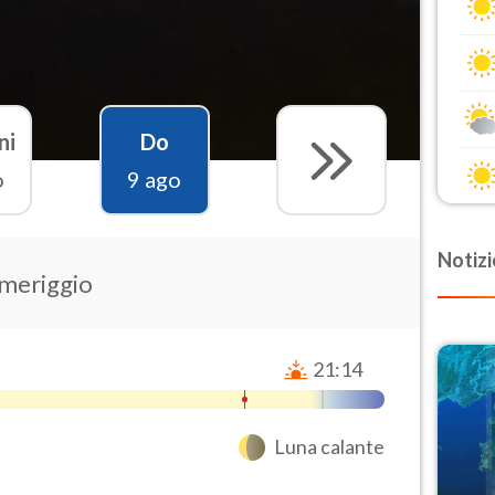
ni
Do
o
9 ago
Notizi
omeriggio
21:14
Luna calante