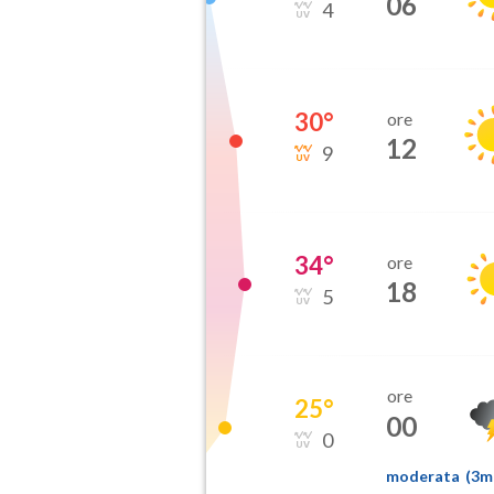
06
4
30
°
ore
12
9
34
°
ore
18
5
ore
25
°
00
0
moderata
(
3