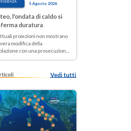
TENDENZA
5 Agosto 2026
eo, l'ondata di caldo si
ferma duratura
ttuali proiezioni non mostrano
vera modifica della
colazione con una prosecuzione
caldo fuori scala per molti
ni, compresa la settimana di
ragosto
rticoli
Vedi tutti