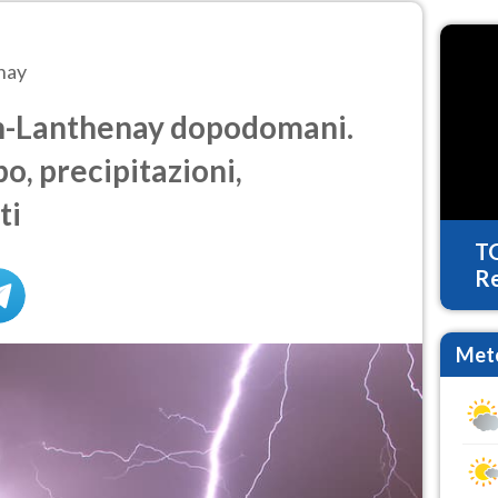
nay
-Lanthenay dopodomani.
o, precipitazioni,
ti
T
Re
Mete