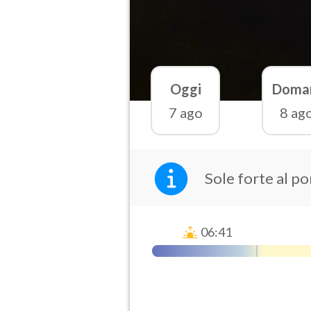
Oggi
Doma
7 ago
8 ag
Sole forte al p
06:41