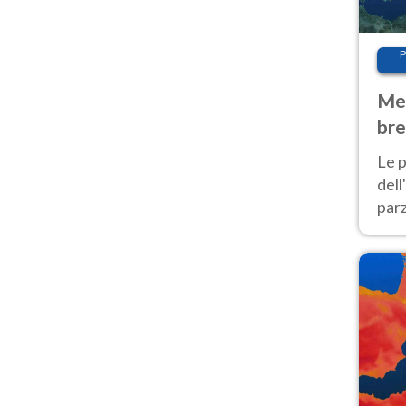
P
Met
bre
Nor
Le p
dell
parz
al 
40 g