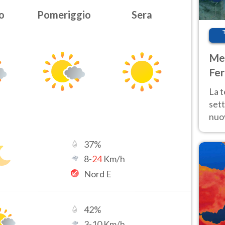
o
Pomeriggio
Sera
Met
Fer
int
La 
sett
nuov
11 e
anc
37
%
8
-
24
Km/h
Nord E
42
%
3
-
10
Km/h