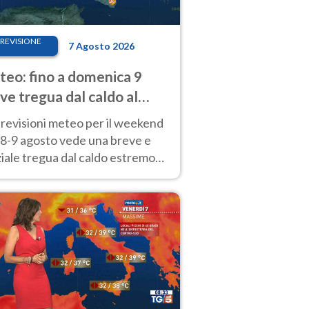
REVISIONE
7 Agosto 2026
eo: fino a domenica 9
ve tregua dal caldo al
d! Altrove calura e afa
revisioni meteo per il weekend
'8-9 agosto vede una breve e
iale tregua dal caldo estremo
Nord mentre altrove persistono
radi.