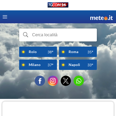
Rolo
Roma
38°
35°
Milano
Napoli
37°
33°