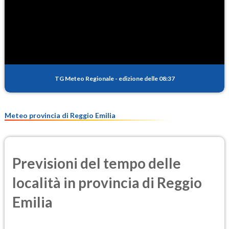
SO2
0.5
(Anidride solforosa)
PM10
13.9
(Materia particolata)
TG Meteo Regionale
-
edizione delle 08:37
PM25
9.2
(Materia particolata)
Meteo provincia di Reggio Emilia
Previsioni del tempo delle
località in provincia di Reggio
Emilia