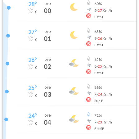
28
°
ore
60
%
00
9
-
27
Km/h
0
Est SE
27
°
ore
63
%
01
9
-
26
Km/h
0
Est SE
26
°
ore
65
%
02
8
-
25
Km/h
0
Est SE
25
°
ore
68
%
03
7
-
24
Km/h
0
Sud E
24
°
ore
71
%
04
7
-
23
Km/h
0
Est SE