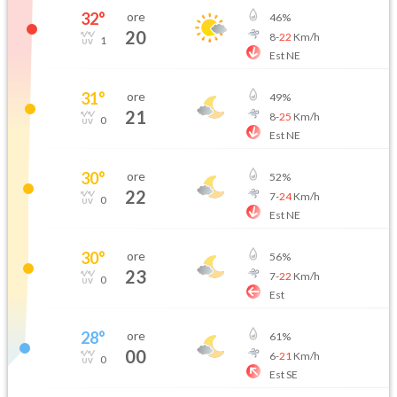
32
°
ore
46
%
20
8
-
22
Km/h
1
Est NE
31
°
ore
49
%
21
8
-
25
Km/h
0
Est NE
30
°
ore
52
%
22
7
-
24
Km/h
0
Est NE
30
°
ore
56
%
23
7
-
22
Km/h
0
Est
28
°
ore
61
%
00
6
-
21
Km/h
0
Est SE