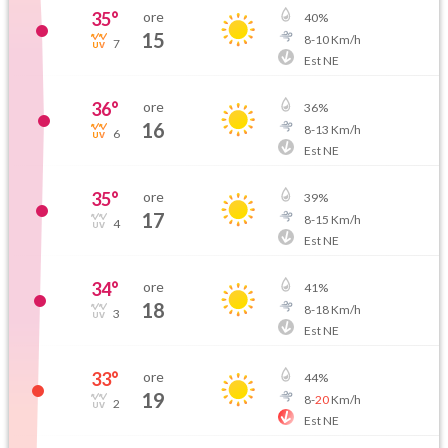
35
°
ore
40
%
15
8
-
10
Km/h
7
Est NE
36
°
ore
36
%
16
8
-
13
Km/h
6
Est NE
35
°
ore
39
%
17
8
-
15
Km/h
4
Est NE
34
°
ore
41
%
18
8
-
18
Km/h
3
Est NE
33
°
ore
44
%
19
8
-
20
Km/h
2
Est NE