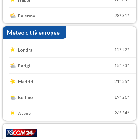
28°
31°
Palermo
Meteo città europee
12°
22°
Londra
15°
23°
Parigi
21°
35°
Madrid
19°
26°
Berlino
26°
34°
Atene