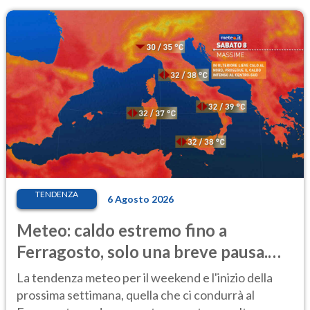
TENDENZA
6 Agosto 2026
Meteo: caldo estremo fino a
Ferragosto, solo una breve pausa.
Ecco dove
La tendenza meteo per il weekend e l'inizio della
prossima settimana, quella che ci condurrà al