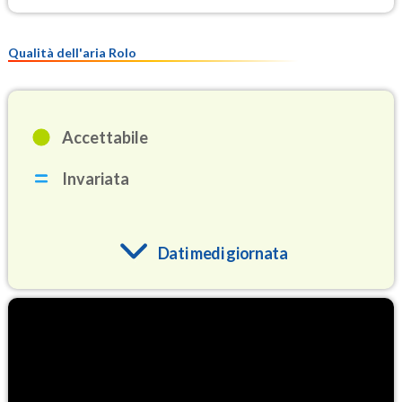
Qualità dell'aria Rolo
Accettabile
Invariata
Dati medi giornata
O3
91.9
(Ozono)
NO2
4.7
(Diossido di azoto)