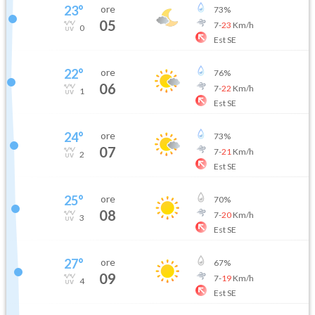
23
°
ore
73
%
05
7
-
23
Km/h
0
Est SE
22
°
ore
76
%
06
7
-
22
Km/h
1
Est SE
24
°
ore
73
%
07
7
-
21
Km/h
2
Est SE
25
°
ore
70
%
08
7
-
20
Km/h
3
Est SE
27
°
ore
67
%
09
7
-
19
Km/h
4
Est SE