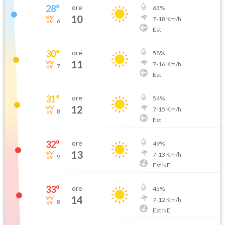
28
°
ore
63
%
10
7
-
18
Km/h
6
Est
30
°
ore
58
%
11
7
-
16
Km/h
7
Est
31
°
ore
54
%
12
7
-
15
Km/h
8
Est
32
°
ore
49
%
13
7
-
13
Km/h
9
Est NE
33
°
ore
45
%
14
7
-
12
Km/h
8
Est NE