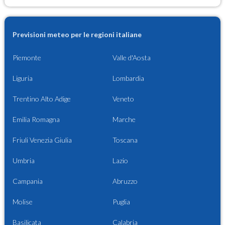
Previsioni meteo per le regioni italiane
Piemonte
Valle d'Aosta
Liguria
Lombardia
Trentino Alto Adige
Veneto
Emilia Romagna
Marche
Friuli Venezia Giulia
Toscana
Umbria
Lazio
Campania
Abruzzo
Molise
Puglia
Basilicata
Calabria