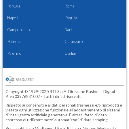
Perugia
Roma
Napoli
L'Aquila
Campobasso
Bari
Potenza
Catanzaro
Palermo
Cagliari
Copyright © 1999-2020 RTI S.p.A. Direzione Business Digital -
P.Iva 03976881007 - Tutti i diritti riservati.
Rispetto ai contenuti e ai dati personali trasmessi e/o riprodotti è
vietata ogni utilizzazione funzionale all'addestramento di sistemi
di intelligenza artificiale generativa. È altresì fatto divieto
espresso di utilizzare mezzi automatizzati di data scraping.
Per la pubblicità
Mediamond S.p.a.
RTI spa, Gruppo Mediaset -