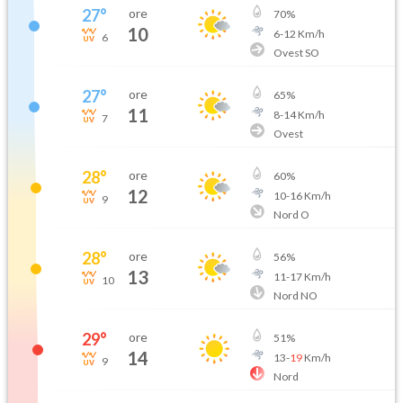
27
°
ore
70
%
10
6
-
12
Km/h
6
Ovest SO
27
°
ore
65
%
11
8
-
14
Km/h
7
Ovest
28
°
ore
60
%
12
10
-
16
Km/h
9
Nord O
28
°
ore
56
%
13
11
-
17
Km/h
10
Nord NO
29
°
ore
51
%
14
13
-
19
Km/h
9
Nord