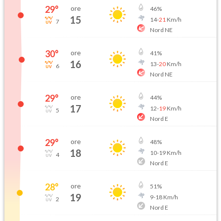
29
°
ore
46
%
15
14
-
21
Km/h
7
Nord NE
30
°
ore
41
%
16
13
-
20
Km/h
6
Nord NE
29
°
ore
44
%
17
12
-
19
Km/h
5
Nord E
29
°
ore
48
%
18
10
-
19
Km/h
4
Nord E
28
°
ore
51
%
19
9
-
18
Km/h
2
Nord E