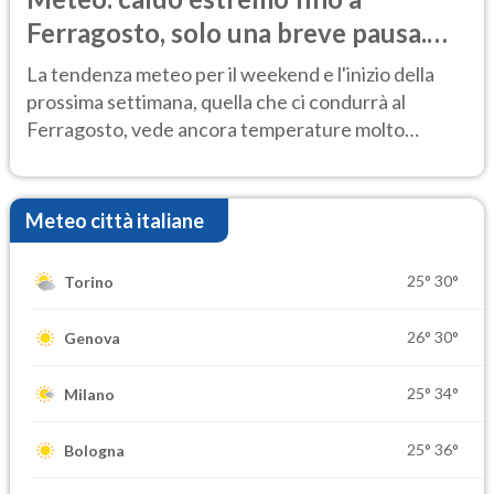
Ferragosto, solo una breve pausa.
Ecco dove
La tendenza meteo per il weekend e l'inizio della
prossima settimana, quella che ci condurrà al
Ferragosto, vede ancora temperature molto
elevate
Meteo città italiane
25°
30°
Torino
26°
30°
Genova
25°
34°
Milano
25°
36°
Bologna