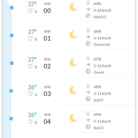
27
°
ore
64
%
00
5
-
13
Km/h
0
Nord O
27
°
ore
66
%
01
5
-
13
Km/h
0
Ovest NO
27
°
ore
67
%
02
5
-
12
Km/h
0
Ovest
26
°
ore
68
%
03
5
-
11
Km/h
0
Sud O
26
°
ore
69
%
04
5
-
11
Km/h
0
Sud O