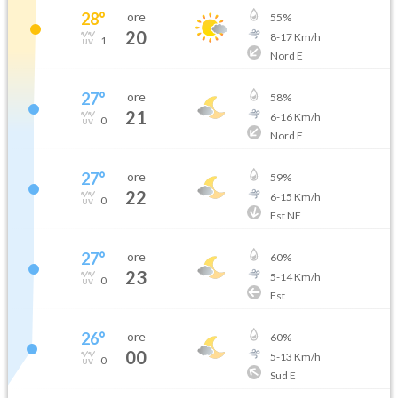
28
°
ore
55
%
20
8
-
17
Km/h
1
Nord E
27
°
ore
58
%
21
6
-
16
Km/h
0
Nord E
27
°
ore
59
%
22
6
-
15
Km/h
0
Est NE
27
°
ore
60
%
23
5
-
14
Km/h
0
Est
26
°
ore
60
%
00
5
-
13
Km/h
0
Sud E