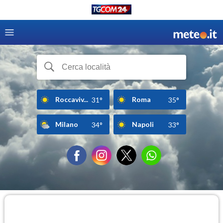
Roccaviv...
Roma
31°
35°
Milano
Napoli
34°
33°