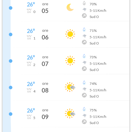
26
°
ore
70
%
05
5
-
11
Km/h
0
Sud O
26
°
ore
71
%
06
5
-
11
Km/h
1
Sud O
26
°
ore
73
%
07
5
-
11
Km/h
2
Sud O
26
°
ore
74
%
08
5
-
11
Km/h
4
Sud O
26
°
ore
75
%
09
5
-
11
Km/h
5
Sud O