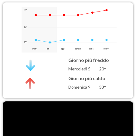
33°
26°
20°
mar 4
ieri
oggi
domani
sab 8
dom 9
Giorno più freddo
Mercoledì 5
20°
Giorno più caldo
Domenica 9
33°