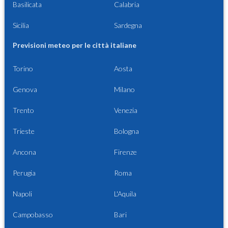
Basilicata
Calabria
Sicilia
Sardegna
Previsioni meteo per le città italiane
Torino
Aosta
Genova
Milano
Trento
Venezia
Trieste
Bologna
Ancona
Firenze
Perugia
Roma
Napoli
L'Aquila
Campobasso
Bari