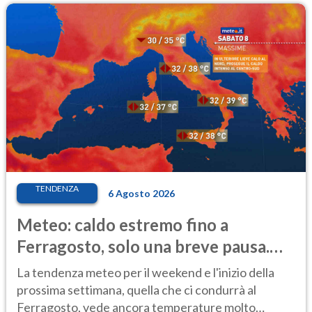
TENDENZA
6 Agosto 2026
Meteo: caldo estremo fino a
Ferragosto, solo una breve pausa.
Ecco dove
La tendenza meteo per il weekend e l'inizio della
prossima settimana, quella che ci condurrà al
Ferragosto, vede ancora temperature molto