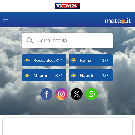
Roccaglo...
Roma
31°
35°
Milano
Napoli
37°
33°