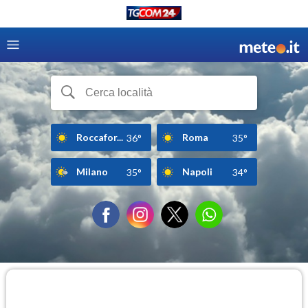
Roccafor...
Roma
36°
35°
Milano
Napoli
35°
34°