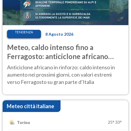
TENDENZA
8 Agosto 2026
Meteo, caldo intenso fino a
Ferragosto: anticiclone africano
ancora protagonista
Anticiclone africano in rinforzo: caldo intenso in
aumento nei prossimi giorni, con valori estremi
verso Ferragosto su gran parte d’Italia
Meteo città italiane
25°
33°
Torino