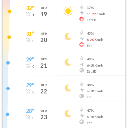
32
°
ore
37
%
19
11
-
22
Km/h
1
Est NE
31
°
ore
43
%
20
8
-
20
Km/h
0
Est
29
°
ore
49
%
21
6
-
18
Km/h
0
Est SE
29
°
ore
48
%
22
6
-
18
Km/h
0
Est
28
°
ore
47
%
23
6
-
18
Km/h
0
Est