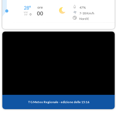
28
°
ore
47
%
00
7
-
18
Km/h
0
Nord E
TG Meteo Regionale
-
edizione delle 15:16