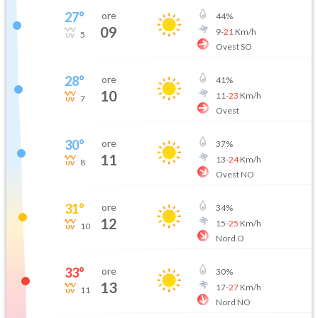
27
°
ore
44
%
09
9
-
21
Km/h
5
Ovest SO
28
°
ore
41
%
10
11
-
23
Km/h
7
Ovest
30
°
ore
37
%
11
13
-
24
Km/h
8
Ovest NO
31
°
ore
34
%
12
15
-
25
Km/h
10
Nord O
33
°
ore
30
%
13
17
-
27
Km/h
11
Nord NO