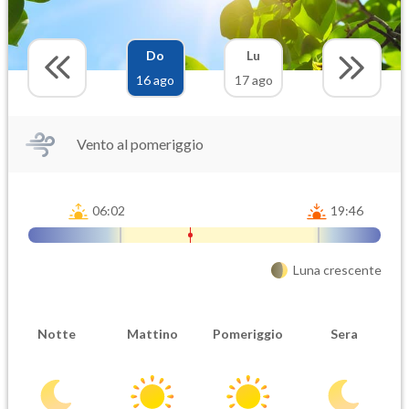
Do
Lu
16 ago
17 ago
Vento al pomeriggio
06:02
19:46
Luna crescente
Notte
Mattino
Pomeriggio
Sera