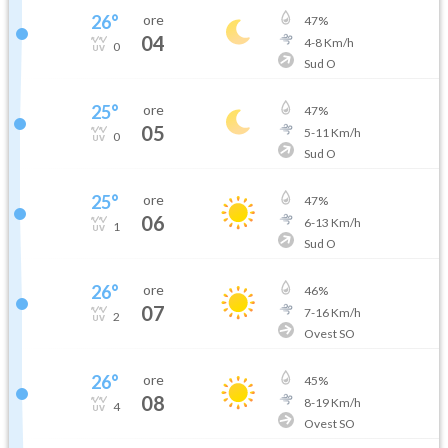
26
°
ore
47
%
04
4
-
8
Km/h
0
Sud O
25
°
ore
47
%
05
5
-
11
Km/h
0
Sud O
25
°
ore
47
%
06
6
-
13
Km/h
1
Sud O
26
°
ore
46
%
07
7
-
16
Km/h
2
Ovest SO
26
°
ore
45
%
08
8
-
19
Km/h
4
Ovest SO