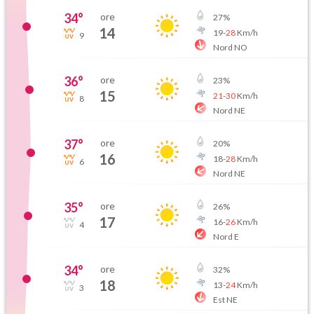
34
°
ore
27
%
14
19
-
28
Km/h
9
Nord NO
36
°
ore
23
%
15
21
-
30
Km/h
8
Nord NE
37
°
ore
20
%
16
18
-
28
Km/h
6
Nord NE
35
°
ore
26
%
17
16
-
26
Km/h
4
Nord E
34
°
ore
32
%
18
13
-
24
Km/h
3
Est NE