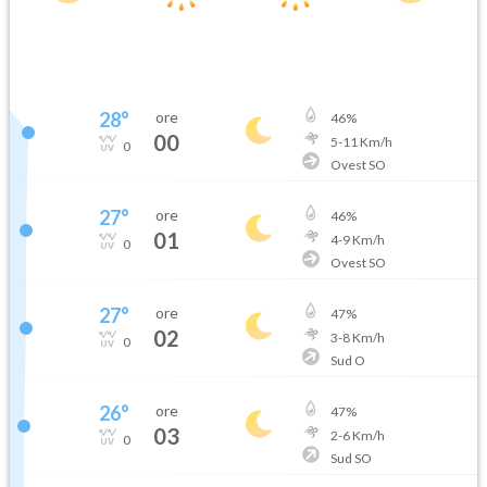
28
°
ore
46
%
00
5
-
11
Km/h
0
Ovest SO
27
°
ore
46
%
01
4
-
9
Km/h
0
Ovest SO
27
°
ore
47
%
02
3
-
8
Km/h
0
Sud O
26
°
ore
47
%
03
2
-
6
Km/h
0
Sud SO