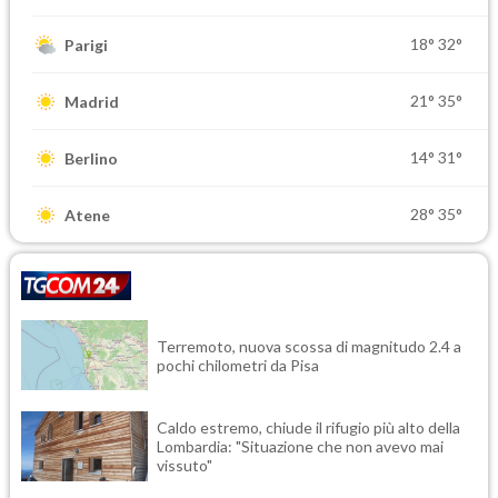
18°
32°
Parigi
21°
35°
Madrid
14°
31°
Berlino
28°
35°
Atene
Terremoto, nuova scossa di magnitudo 2.4 a
pochi chilometri da Pisa
Caldo estremo, chiude il rifugio più alto della
Lombardia: "Situazione che non avevo mai
vissuto"