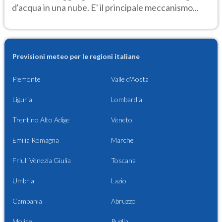
d'acqua in una nube. E' il principale meccanismo...
Previsioni meteo per le regioni italiane
Piemonte
Valle d'Aosta
Liguria
Lombardia
Trentino Alto Adige
Veneto
Emilia Romagna
Marche
Friuli Venezia Giulia
Toscana
Umbria
Lazio
Campania
Abruzzo
Molise
Puglia