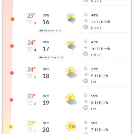
Nord E
25
°
ore
44
%
16
11
-
17
Km/h
5
Nord E
debole
(
2mm
-
31
%)
24
°
ore
47
%
17
10
-
17
Km/h
4
Est NE
debole
(
1.9mm
-
31
%)
24
°
ore
51
%
18
9
-
16
Km/h
3
Est
23
°
ore
55
%
19
8
-
16
Km/h
2
Est
22
°
ore
58
%
20
7
-
15
Km/h
1