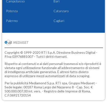
Campobasso
Bari
Potenza
Catanzaro
Palermo
Cagliari
Copyright © 1999-2020 RTI S.p.A. Direzione Business Digital -
P.Iva 03976881007 - Tutti i diritti riservati.
Rispetto ai contenuti e ai dati personali trasmessi e/o riprodotti è
vietata ogni utilizzazione funzionale all'addestramento di sistemi
di intelligenza artificiale generativa. È altresì fatto divieto
espresso di utilizzare mezzi automatizzati di data scraping.
Per la pubblicità
Mediamond S.p.a.
RTI spa, Gruppo Mediaset -
Sede legale: 00187 Roma Largo del Nazareno 8 - Cap. Soc. €
500.000.007,00 int. vers. - Registro delle Imprese di Roma,
C.F.06921720154