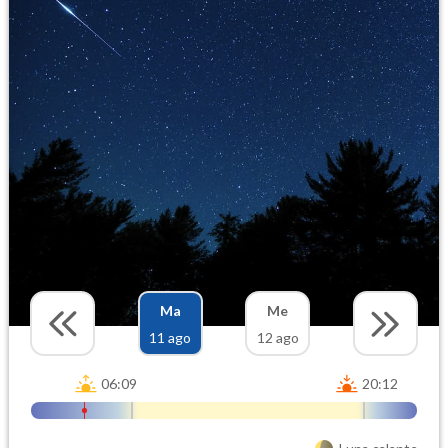
Ma
Me
11 ago
12 ago
06:09
20:12