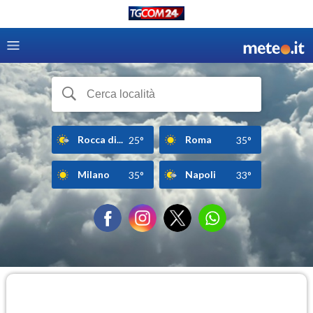
Rocca di...
Roma
25°
35°
Milano
Napoli
35°
33°