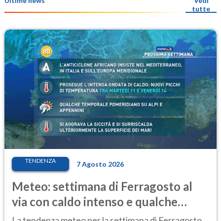
Ultime news
Vedi
tutte
TENDENZA
7 Agosto 2026
Meteo: settimana di Ferragosto al
via con caldo intenso e qualche
temporale
La tendenza meteo per la settimana di Ferragosto