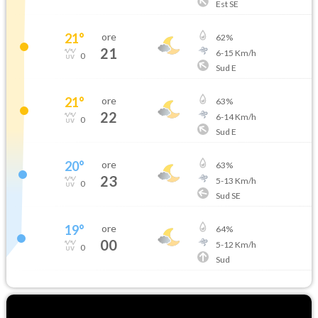
Est SE
21
°
ore
62
%
21
6
-
15
Km/h
0
Sud E
21
°
ore
63
%
22
6
-
14
Km/h
0
Sud E
20
°
ore
63
%
23
5
-
13
Km/h
0
Sud SE
19
°
ore
64
%
00
5
-
12
Km/h
0
Sud