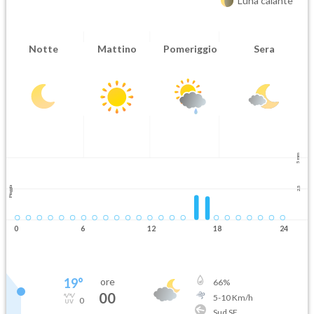
Luna calante
Notte
Mattino
Pomeriggio
Sera
5 mm
Pioggia
2.5
0
6
12
18
24
19
°
ore
66
%
00
5
-
10
Km/h
0
Sud SE