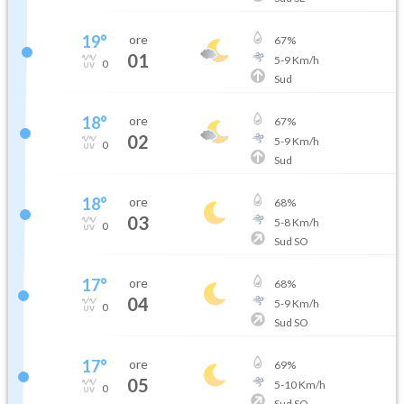
19
°
ore
67
%
01
5
-
9
Km/h
0
Sud
18
°
ore
67
%
02
5
-
9
Km/h
0
Sud
18
°
ore
68
%
03
5
-
8
Km/h
0
Sud SO
17
°
ore
68
%
04
5
-
9
Km/h
0
Sud SO
17
°
ore
69
%
05
5
-
10
Km/h
0
Sud SO