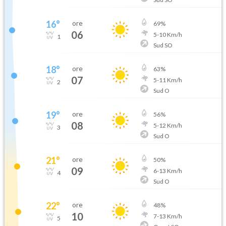
16
°
ore
69
%
06
5
-
10
Km/h
1
Sud SO
18
°
ore
63
%
07
5
-
11
Km/h
2
Sud O
19
°
ore
56
%
08
5
-
12
Km/h
3
Sud O
21
°
ore
50
%
09
6
-
13
Km/h
4
Sud O
22
°
ore
48
%
10
7
-
13
Km/h
5