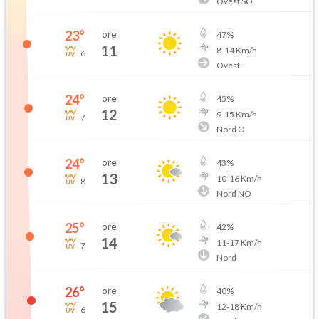
Ovest SO
23
°
ore
47
%
11
8
-
14
Km/h
6
Ovest
24
°
ore
45
%
12
9
-
15
Km/h
7
Nord O
24
°
ore
43
%
13
10
-
16
Km/h
8
Nord NO
25
°
ore
42
%
14
11
-
17
Km/h
7
Nord
26
°
ore
40
%
15
12
-
18
Km/h
6