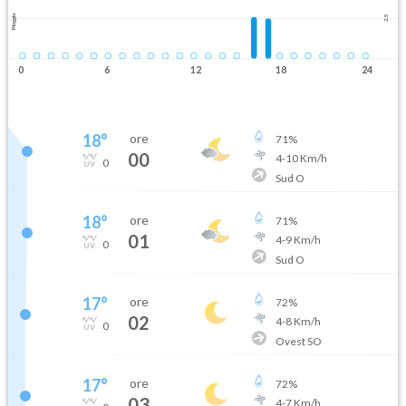
Pioggia
2.5
0
6
12
18
24
18
°
ore
71
%
00
4
-
10
Km/h
0
Sud O
18
°
ore
71
%
01
4
-
9
Km/h
0
Sud O
17
°
ore
72
%
02
4
-
8
Km/h
0
Ovest SO
17
°
ore
72
%
03
4
-
7
Km/h