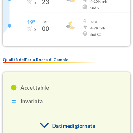
23
4
-
10
Km/h
0
Sud SE
19
°
ore
73
%
00
4
-
9
Km/h
0
Sud SO
Qualità dell'aria Rocca di Cambio
Accettabile
Invariata
Dati medi giornata