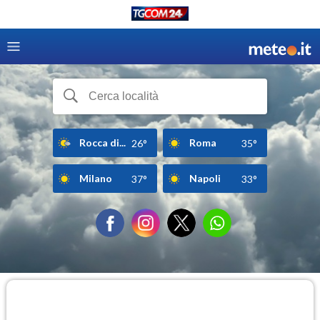
Rocca di...
Roma
26°
35°
Milano
Napoli
37°
33°