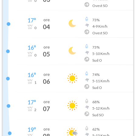
0
Ovest SO
17
°
ore
73
%
04
4
-
9
Km/h
0
Ovest SO
16
°
ore
73
%
05
5
-
10
Km/h
0
Sud O
16
°
ore
74
%
06
5
-
11
Km/h
1
Sud O
17
°
ore
68
%
07
5
-
12
Km/h
2
Sud SO
19
°
ore
62
%
08
5
-
13
Km/h