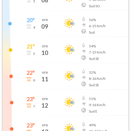
3
Sud SO
20
°
ore
56
%
09
6
-
15
Km/h
4
Sud
21
°
ore
54
%
10
7
-
15
Km/h
5
Sud SE
22
°
ore
52
%
11
8
-
16
Km/h
6
Sud SE
23
°
ore
51
%
12
9
-
16
Km/h
7
Sud E
23
°
ore
49
%