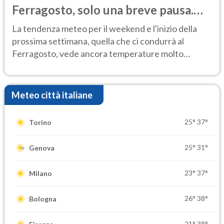
Ferragosto, solo una breve pausa.
Ecco dove
La tendenza meteo per il weekend e l'inizio della
prossima settimana, quella che ci condurrà al
Ferragosto, vede ancora temperature molto
elevate
Meteo città italiane
25°
37°
Torino
25°
31°
Genova
23°
37°
Milano
26°
38°
Bologna
21°
38°