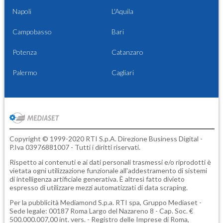
Napoli
L'Aquila
Campobasso
Bari
Potenza
Catanzaro
Palermo
Cagliari
Copyright © 1999-2020 RTI S.p.A. Direzione Business Digital -
P.Iva 03976881007 - Tutti i diritti riservati.
Rispetto ai contenuti e ai dati personali trasmessi e/o riprodotti è
vietata ogni utilizzazione funzionale all'addestramento di sistemi
di intelligenza artificiale generativa. È altresì fatto divieto
espresso di utilizzare mezzi automatizzati di data scraping.
Per la pubblicità
Mediamond S.p.a.
RTI spa, Gruppo Mediaset -
Sede legale: 00187 Roma Largo del Nazareno 8 - Cap. Soc. €
500.000.007,00 int. vers. - Registro delle Imprese di Roma,