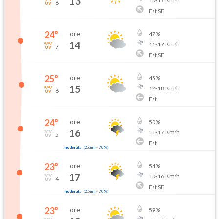
13
10
-
17
Km/h
8
Est SE
24
°
ore
47
%
14
11
-
17
Km/h
7
Est SE
25
°
ore
45
%
15
12
-
18
Km/h
6
Est
24
°
ore
50
%
16
11
-
17
Km/h
5
Est
moderata
(
2.6mm
-
70
%)
23
°
ore
54
%
17
10
-
16
Km/h
4
Est SE
moderata
(
2.5mm
-
70
%)
23
°
ore
59
%