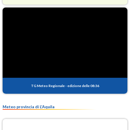
O3
84.6
(Ozono)
NO2
1.4
(Diossido di azoto)
SO2
0.3
(Anidride solforosa)
PM10
13.3
(Materia particolata)
TG Meteo Regionale
-
edizione delle 08:36
PM25
9.0
(Materia particolata)
Meteo provincia di L'Aquila