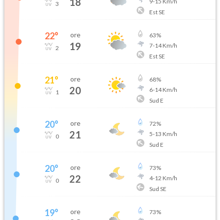
18
9
-
15
Km/h
3
Est SE
22
°
ore
63
%
19
7
-
14
Km/h
2
Est SE
21
°
ore
68
%
20
6
-
14
Km/h
1
Sud E
20
°
ore
72
%
21
5
-
13
Km/h
0
Sud E
20
°
ore
73
%
22
4
-
12
Km/h
0
Sud SE
19
°
ore
73
%