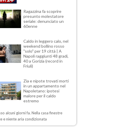
Ragazzina fa scoprire
presunto molestatore
seriale: denunciato un
60enne
Caldo in leggero calo, nel
weekend bollino rosso
"solo" per 19 città | A
Napoli raggiunti 48 gradi,
40 a Gorizia (record in
Friuli)
Zia e nipote trovati morti
in un appartamento nel
Napoletano: ipotesi
malore per il caldo
estremo
sso alcuni giorni fa. Nella casa finestre
e e niente aria condizionata