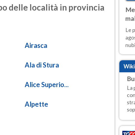
o delle località in provincia
Met
mal
fin
Le p
agos
Airasca
nubi
Cen
mol
Ala di Stura
Wik
Bu
Alice Superio...
La 
con
str
Alpette
sop