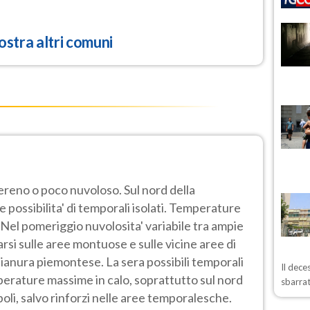
stra altri comuni
sereno o poco nuvoloso. Sul nord della
 possibilita' di temporali isolati. Temperature
 Nel pomeriggio nuvolosita' variabile tra ampie
arsi sulle aree montuose e sulle vicine aree di
 pianura piemontese. La sera possibili temporali
Il dece
perature massime in calo, soprattutto sul nord
sbarrat
boli, salvo rinforzi nelle aree temporalesche.