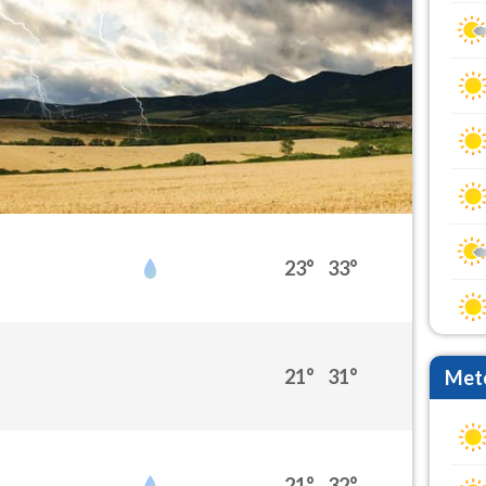
23°
33°
21°
31°
Mete
21°
32°