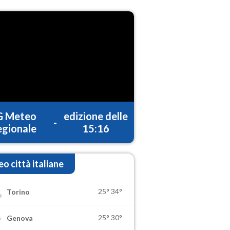
G Meteo
edizione delle
-
gionale
15:16
o città italiane
25°
34°
Torino
25°
30°
Genova