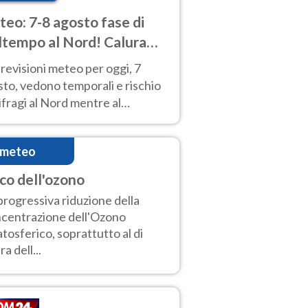
eo: 7-8 agosto fase di
tempo al Nord! Calura
o a Ferragosto
revisioni meteo per oggi, 7
to, vedono temporali e rischio
fragi al Nord mentre al
tro-Sud sole e caldo sempre
to intenso.
imeteo
co dell'ozono
progressiva riduzione della
centrazione dell'Ozono
atosferico, soprattutto al di
ra dell...