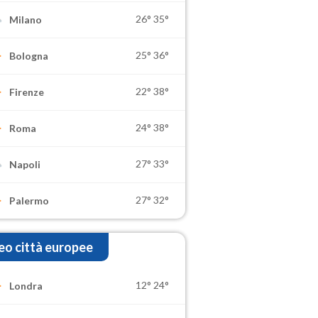
26°
35°
Milano
25°
36°
Bologna
22°
38°
Firenze
24°
38°
Roma
27°
33°
Napoli
27°
32°
Palermo
o città europee
12°
24°
Londra