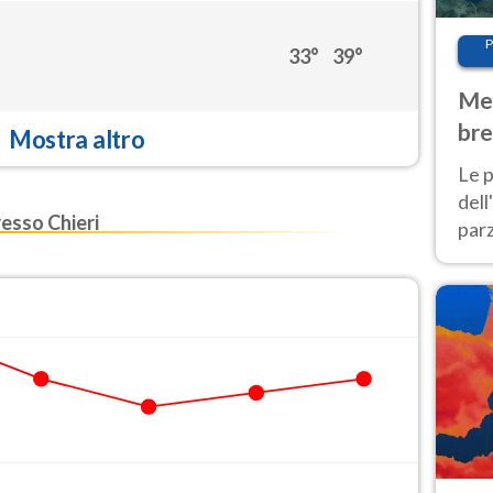
P
33°
39°
Met
bre
Mostra altro
Nor
Le p
dell
esso Chieri
parz
al 
40 g