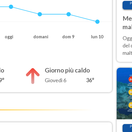
P
Met
mal
nub
oggi
domani
dom 9
lun 10
Oggi
es
del 
malt
estr
prev
do
Giorno più caldo
9°
Giovedì 6
36°
P