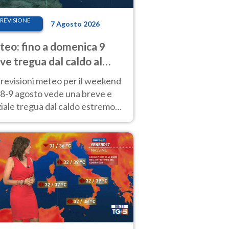
REVISIONE
7 Agosto 2026
eo: fino a domenica 9
ve tregua dal caldo al
d! Altrove calura e afa
revisioni meteo per il weekend
'8-9 agosto vede una breve e
iale tregua dal caldo estremo
Nord mentre altrove persistono
radi.