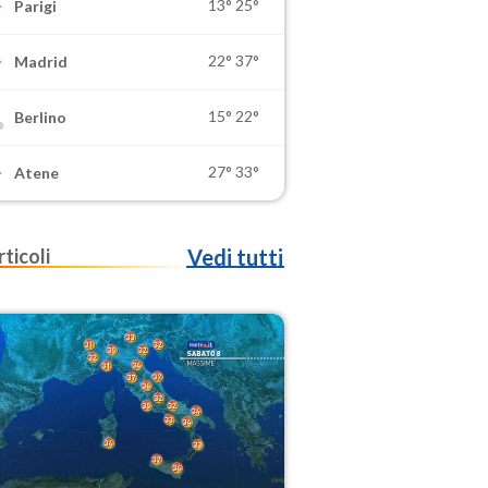
13°
25°
Parigi
22°
37°
Madrid
15°
22°
Berlino
27°
33°
Atene
rticoli
Vedi tutti