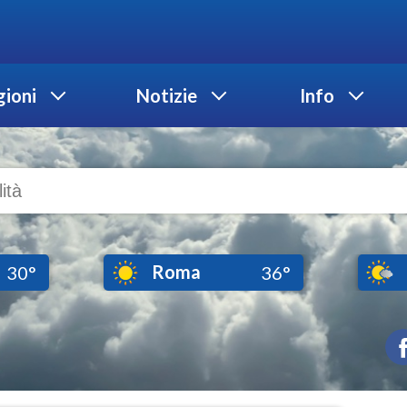
ioni
Notizie
Info
Roma
30°
36°