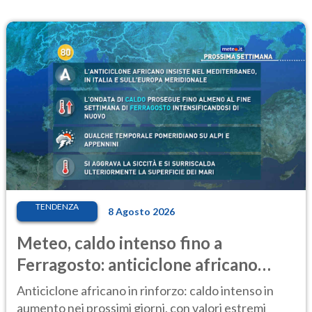
TENDENZA
8 Agosto 2026
Meteo, caldo intenso fino a
Ferragosto: anticiclone africano
ancora protagonista
Anticiclone africano in rinforzo: caldo intenso in
aumento nei prossimi giorni, con valori estremi