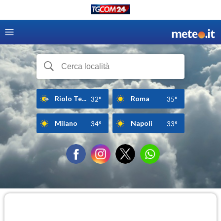
Riolo Te...
Roma
32°
35°
Milano
Napoli
34°
33°