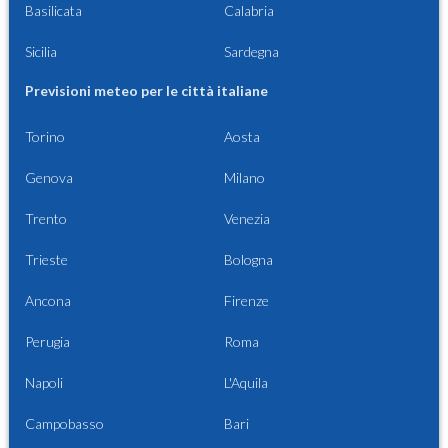
Basilicata
Calabria
Sicilia
Sardegna
Previsioni meteo per le città italiane
Torino
Aosta
Genova
Milano
Trento
Venezia
Trieste
Bologna
Ancona
Firenze
Perugia
Roma
Napoli
L'Aquila
Campobasso
Bari