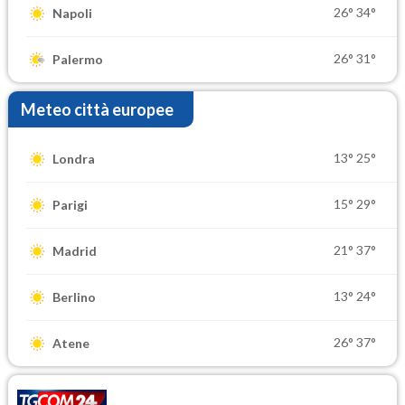
26°
34°
Napoli
26°
31°
Palermo
Meteo città europee
13°
25°
Londra
15°
29°
Parigi
21°
37°
Madrid
13°
24°
Berlino
26°
37°
Atene