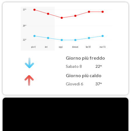
37°
29°
22°
gio 6
ieri
oggi
domani
lun 10
mar 11
Giorno più freddo
Sabato 8
22°
Giorno più caldo
Giovedì 6
37°