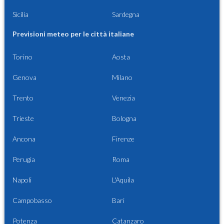
Sicilia
Sardegna
Previsioni meteo per le città italiane
Torino
Aosta
Genova
Milano
Trento
Venezia
Trieste
Bologna
Ancona
Firenze
Perugia
Roma
Napoli
L'Aquila
Campobasso
Bari
Potenza
Catanzaro