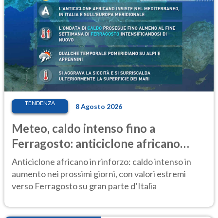
TENDENZA
8 Agosto 2026
Meteo, caldo intenso fino a
Ferragosto: anticiclone africano
ancora protagonista
Anticiclone africano in rinforzo: caldo intenso in
aumento nei prossimi giorni, con valori estremi
verso Ferragosto su gran parte d’Italia