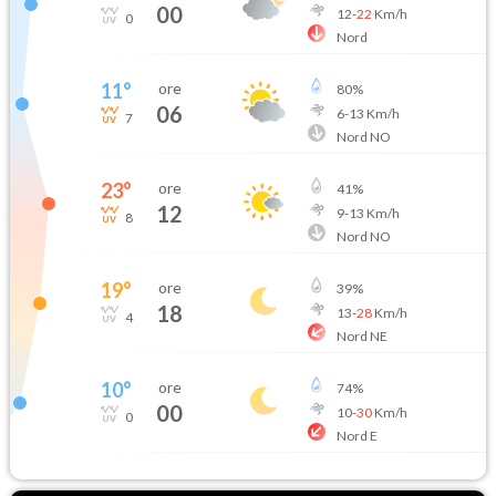
00
12
-
22
Km/h
0
Nord
11
°
ore
80
%
06
6
-
13
Km/h
7
Nord NO
23
°
ore
41
%
12
9
-
13
Km/h
8
Nord NO
19
°
ore
39
%
18
13
-
28
Km/h
4
Nord NE
10
°
ore
74
%
00
10
-
30
Km/h
0
Nord E