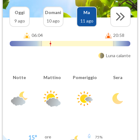
Oggi
Domani
Ma
9 ago
10 ago
11 ago
06:04
20:58
Luna calante
Notte
Mattino
Pomeriggio
Sera
15
°
ore
75
%