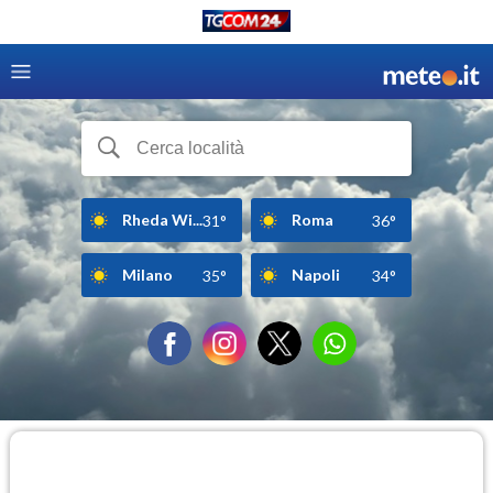
Rheda Wi...
Roma
31°
36°
Milano
Napoli
35°
34°