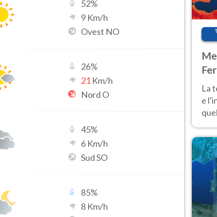
52
%
9
Km/h
Ovest NO
Met
26
%
Fer
21
Km/h
pau
La 
Nord O
e l'
quel
Fer
45
%
tem
6
Km/h
Sud SO
85
%
8
Km/h