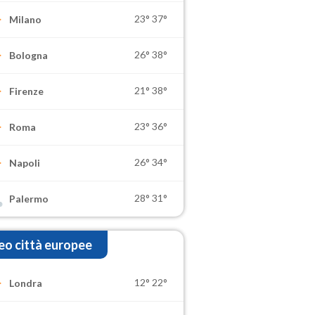
23°
37°
Milano
26°
38°
Bologna
21°
38°
Firenze
23°
36°
Roma
26°
34°
Napoli
28°
31°
Palermo
o città europee
12°
22°
Londra