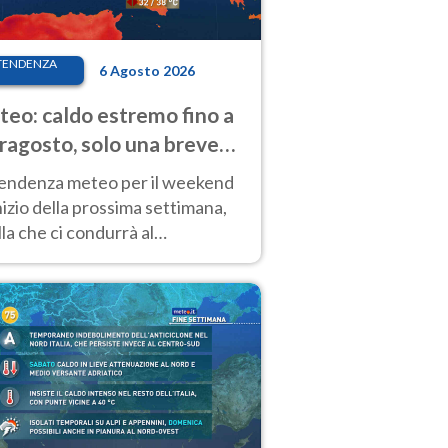
TENDENZA
6 Agosto 2026
eo: caldo estremo fino a
ragosto, solo una breve
sa. Ecco dove
tendenza meteo per il weekend
inizio della prossima settimana,
la che ci condurrà al
ragosto, vede ancora
perature molto elevate