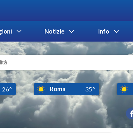
ioni
Notizie
Info
Roma
26°
35°