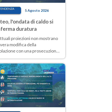
TENDENZA
5 Agosto 2026
eo, l'ondata di caldo si
ferma duratura
ttuali proiezioni non mostrano
vera modifica della
colazione con una prosecuzione
caldo fuori scala per molti
ni, compresa la settimana di
ragosto