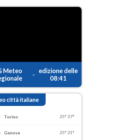
G Meteo
edizione delle
-
gionale
08:41
o città italiane
25°
37°
Torino
25°
31°
Genova