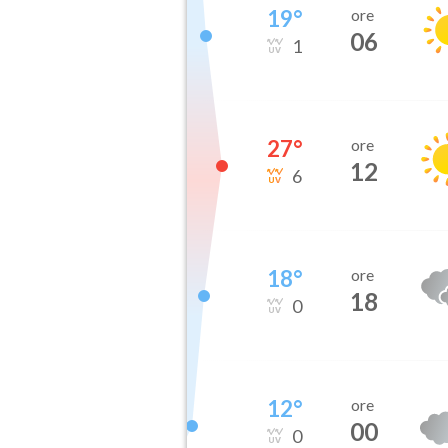
19
°
ore
06
1
27
°
ore
12
6
18
°
ore
18
0
12
°
ore
00
0