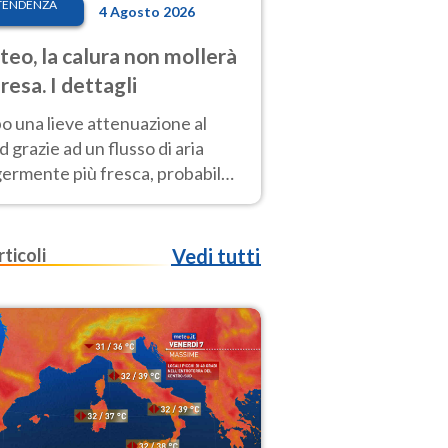
TENDENZA
4 Agosto 2026
eo, la calura non mollerà
presa. I dettagli
o una lieve attenuazione al
 grazie ad un flusso di aria
germente più fresca, probabile
o rinforzo dell’anticiclone
icano entro Ferragosto
rticoli
Vedi tutti