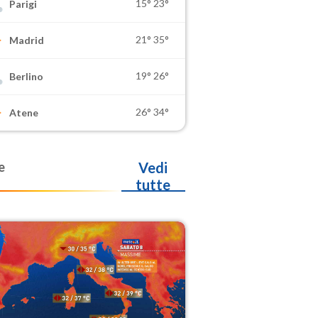
15°
23°
Parigi
21°
35°
Madrid
19°
26°
Berlino
26°
34°
Atene
e
Vedi
tutte