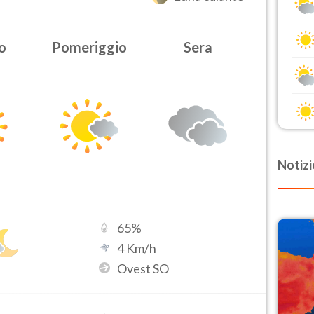
o
Pomeriggio
Sera
Notizi
65
%
4
Km/h
Ovest SO