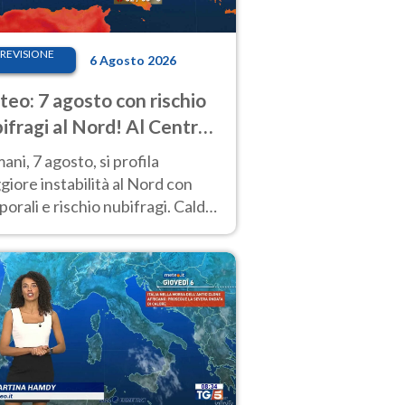
REVISIONE
6 Agosto 2026
eo: 7 agosto con rischio
ifragi al Nord! Al Centro-
 caldo estremo
ni, 7 agosto, si profila
iore instabilità al Nord con
orali e rischio nubifragi. Caldo
pre estremo al Centro-Sud. Le
isioni.