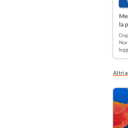
Met
la 
Dop
Nord
leg
nuov
afr
Altri a