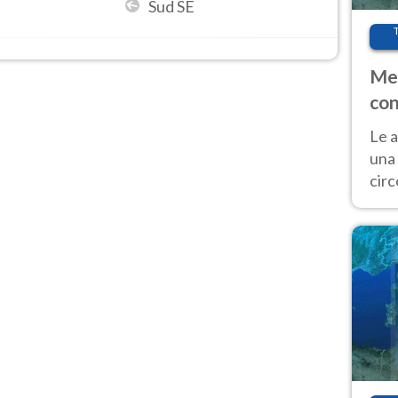
Sud SE
Met
con
Le a
una 
cir
del 
gior
Fer