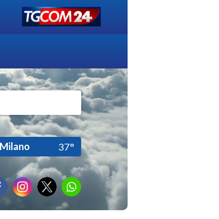
Milano
37°