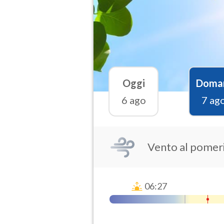
Oggi
Doma
6 ago
7 ag
Vento al pomer
06:27