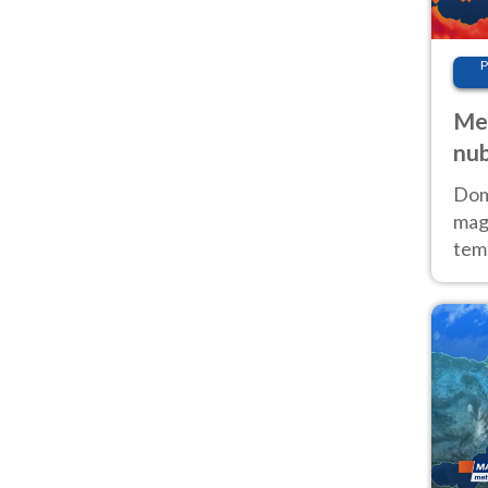
P
Met
nub
Sud
Doma
magg
temp
sem
prev