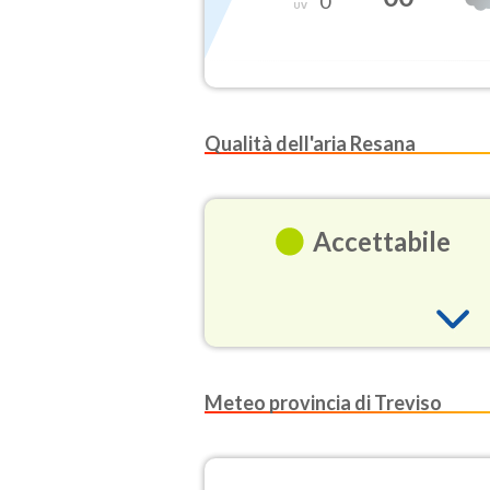
0
Qualità dell'aria Resana
Accettabile
O3
Meteo provincia di Treviso
(Ozono)
NO2