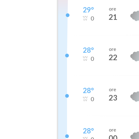
29
°
ore
21
0
28
°
ore
22
0
28
°
ore
23
0
28
°
ore
00