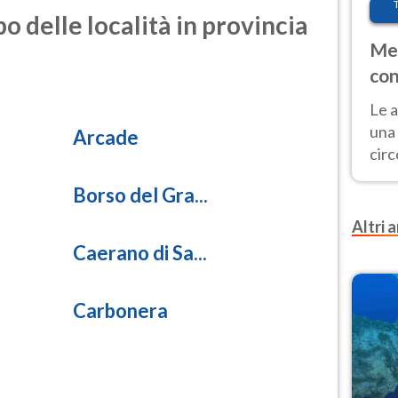
i azoto)
o delle località in provincia
Met
0.6
olforosa)
con
15.4
Le a
rticolata)
una 
Arcade
cir
10.4
del 
rticolata)
Borso del Gra...
gior
Fer
Altri a
Caerano di Sa...
Carbonera