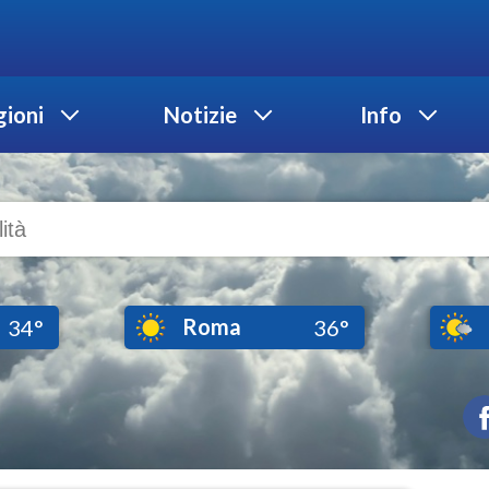
ioni
Notizie
Info
Roma
34°
36°