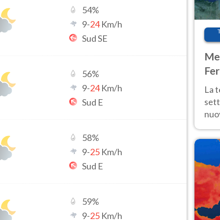
54
%
9
-
24
Km/h
Sud SE
Met
Fer
56
%
int
9
-
24
Km/h
La 
sett
Sud E
nuov
11 e
58
%
anc
9
-
25
Km/h
Sud E
59
%
9
-
25
Km/h