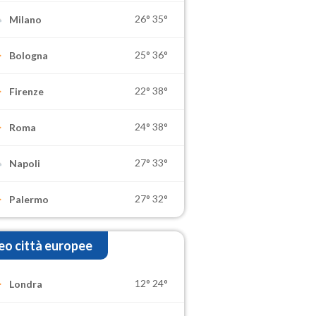
26°
35°
Milano
25°
36°
Bologna
22°
38°
Firenze
24°
38°
Roma
27°
33°
Napoli
27°
32°
Palermo
o città europee
12°
24°
Londra