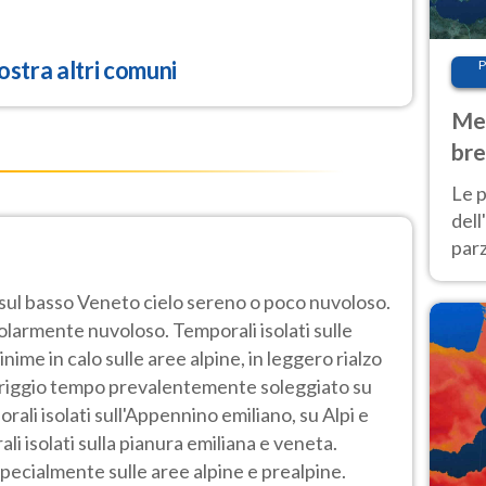
stra altri comuni
P
Met
bre
Nor
Le p
dell
parz
al 
 sul basso Veneto cielo sereno o poco nuvoloso.
40 g
golarmente nuvoloso. Temporali isolati sulle
me in calo sulle aree alpine, in leggero rialzo
eriggio tempo prevalentemente soleggiato su
rali isolati sull'Appennino emiliano, su Alpi e
ali isolati sulla pianura emiliana e veneta.
pecialmente sulle aree alpine e prealpine.