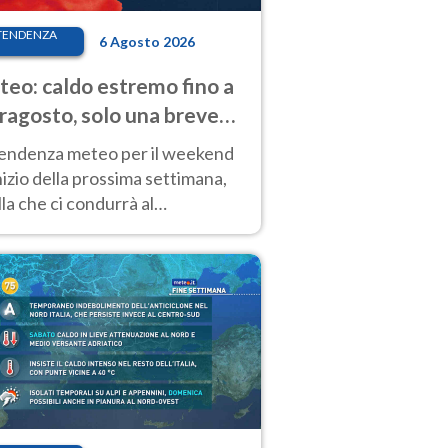
TENDENZA
6 Agosto 2026
eo: caldo estremo fino a
ragosto, solo una breve
sa. Ecco dove
tendenza meteo per il weekend
inizio della prossima settimana,
la che ci condurrà al
ragosto, vede ancora
perature molto elevate