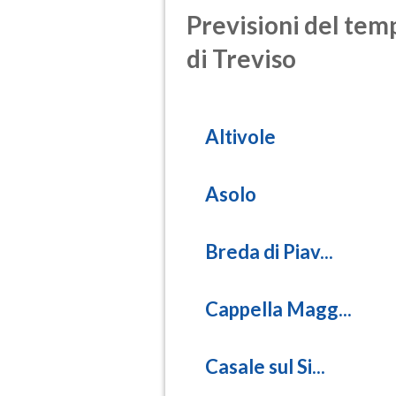
(Diossido d
Previsioni del temp
SO2
di Treviso
(Anidride s
PM10
(Materia pa
Altivole
PM25
(Materia pa
Asolo
Breda di Piav...
Cappella Magg...
Casale sul Si...