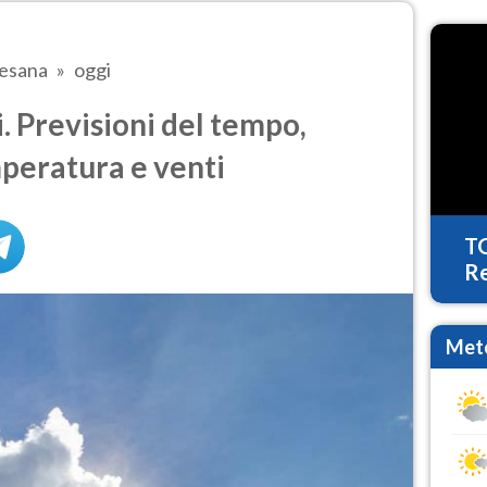
esana
oggi
 Previsioni del tempo,
mperatura e venti
T
Re
Mete