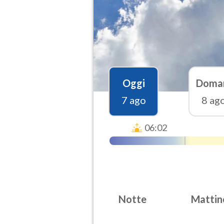
Oggi
Doma
7 ago
8 ag
06:02
Notte
Mattin