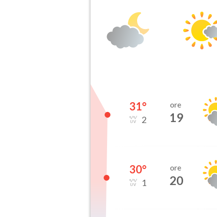
31
°
ore
19
2
30
°
ore
20
1