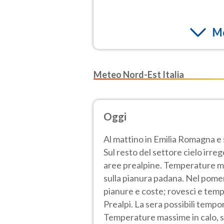
Mo
Meteo Nord-Est Italia
Oggi
Al mattino in Emilia Romagna e
Sul resto del settore cielo irre
aree prealpine. Temperature mini
sulla pianura padana. Nel pom
pianure e coste; rovesci e tempo
Prealpi. La sera possibili tempor
Temperature massime in calo, s