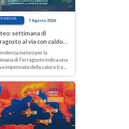
TENDENZA
7 Agosto 2026
eo: settimana di
ragosto al via con caldo
enso e qualche temporale
tendenza meteo per la
imana di Ferragosto indica una
a impennata della calura tra
 14 agosto, con nuovi rialzi
he al Nord.