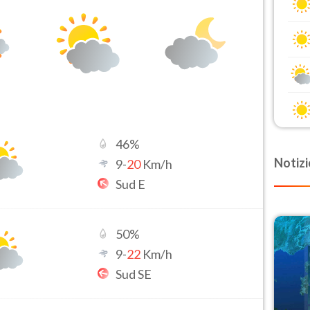
46
%
Notizi
9
-
20
Km/h
Sud E
50
%
9
-
22
Km/h
Sud SE