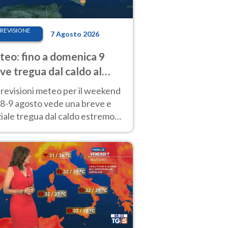
REVISIONE
7 Agosto 2026
eo: fino a domenica 9
ve tregua dal caldo al
d! Altrove calura e afa
revisioni meteo per il weekend
'8-9 agosto vede una breve e
iale tregua dal caldo estremo
Nord mentre altrove persistono
radi.