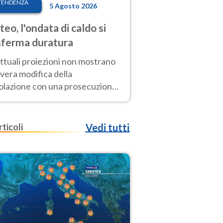
TENDENZA
5 Agosto 2026
eo, l'ondata di caldo si
ferma duratura
ttuali proiezioni non mostrano
vera modifica della
colazione con una prosecuzione
caldo fuori scala per molti
ni, compresa la settimana di
ragosto
rticoli
Vedi tutti