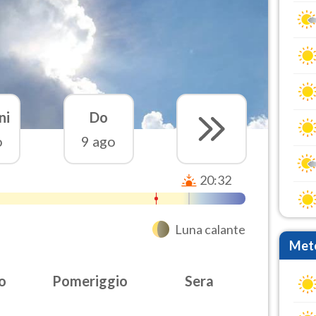
ni
Do
o
9 ago
20:32
Luna calante
Mete
o
Pomeriggio
Sera