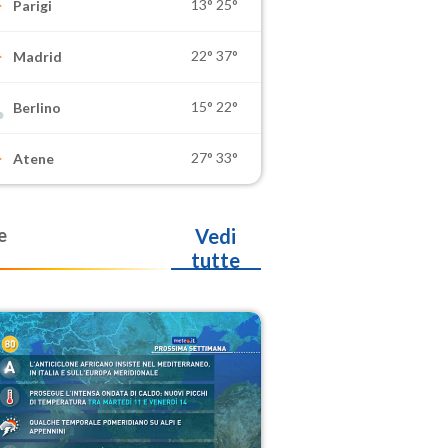
13°
25°
Parigi
22°
37°
Madrid
15°
22°
Berlino
27°
33°
Atene
e
Vedi
tutte