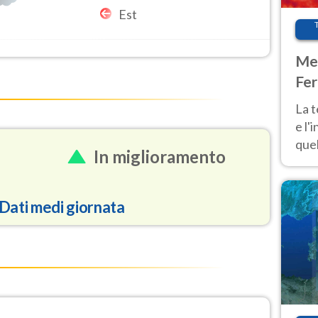
Est
Met
Fer
pau
La 
e l'
quel
In miglioramento
Fer
tem
Dati medi giornata
84.7
7.6