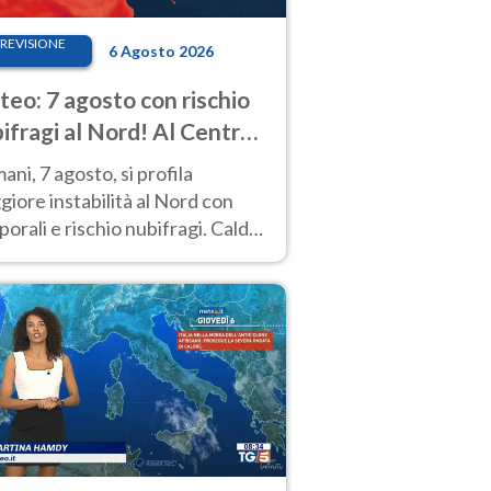
REVISIONE
6 Agosto 2026
eo: 7 agosto con rischio
ifragi al Nord! Al Centro-
 caldo estremo
ni, 7 agosto, si profila
iore instabilità al Nord con
orali e rischio nubifragi. Caldo
pre estremo al Centro-Sud. Le
isioni.