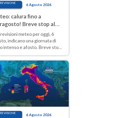
REVISIONE
6 Agosto 2026
eo: calura fino a
ragosto! Breve stop al
d tra 7 e 9 agosto
revisioni meteo per oggi, 6
to, indicano una giornata di
o intenso e afosto. Breve stop
Anticiclone solo sulle regioni del
d.
REVISIONE
6 Agosto 2026