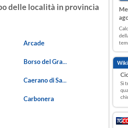
o delle località in provincia
Met
ago
ai 
Cal
dell
Arcade
temp
inte
tre
Borso del Gra...
Wik
Ci
Caerano di Sa...
Si 
qua
chi
Carbonera