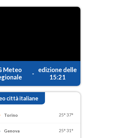
G Meteo
edizione delle
-
gionale
15:21
o città italiane
25°
37°
Torino
25°
31°
Genova