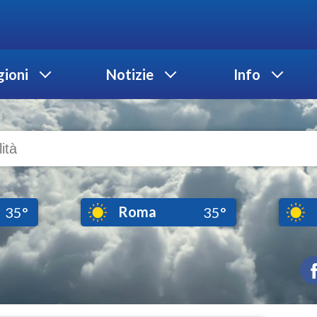
ioni
Notizie
Info
Roma
35°
35°