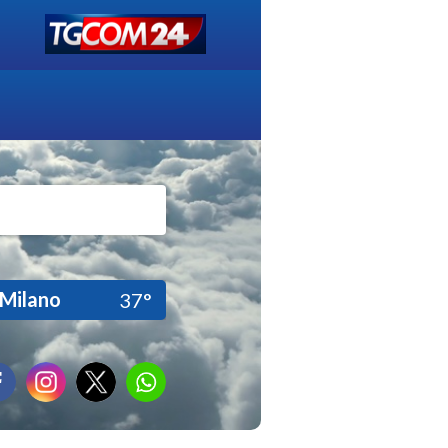
Milano
37°