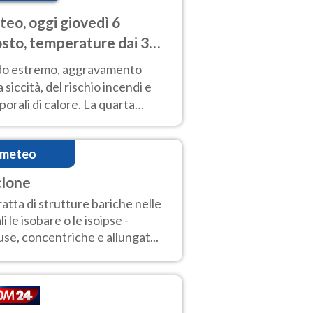
eo, oggi giovedì 6
sto, temperature dai 33
40 gradi
do estremo, aggravamento
a siccità, del rischio incendi e
orali di calore. La quarta
nsa ondata di calore non dà
gua e durerà fino Ferragosto
imeteo
clone
tratta di strutture bariche nelle
li le isobare o le isoipse -
use, concentriche e allungat...