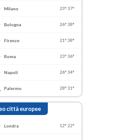
23°
37°
Milano
26°
38°
Bologna
21°
38°
Firenze
23°
36°
Roma
26°
34°
Napoli
28°
31°
Palermo
o città europee
12°
22°
Londra