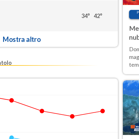
P
34°
42°
Met
nub
Mostra altro
Sud
Doma
magg
ntolo
temp
sem
prev