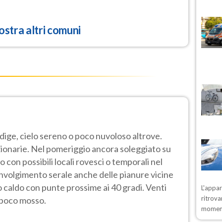
stra altri comuni
Adige, cielo sereno o poco nuvoloso altrove.
onarie. Nel pomeriggio ancora soleggiato su
 con possibili locali rovesci o temporali nel
involgimento serale anche delle pianure vicine
 caldo con punte prossime ai 40 gradi. Venti
L'appa
ritrova
 poco mosso.
moment