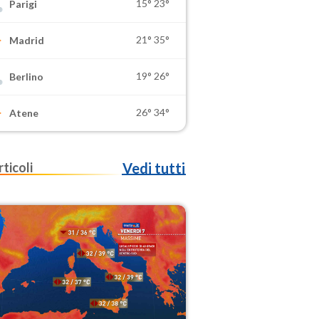
15°
23°
Parigi
21°
35°
Madrid
19°
26°
Berlino
26°
34°
Atene
rticoli
Vedi tutti