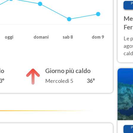
P
Met
Fer
Nor
oggi
domani
sab 8
dom 9
Le p
agos
cald
all'
Nor
do
Giorno più caldo
3°
Mercoledì 5
36°
P