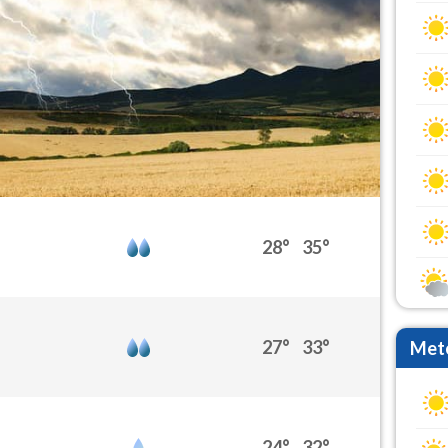
28°
35°
27°
33°
Mete
24°
32°