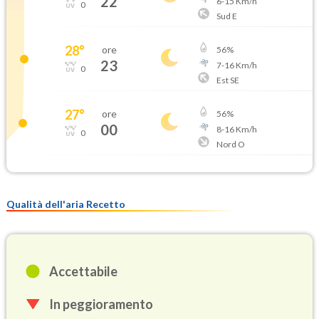
22
6
-
15
Km/h
0
Sud E
28
°
ore
56
%
23
7
-
16
Km/h
0
Est SE
27
°
ore
56
%
00
8
-
16
Km/h
0
Nord O
Qualità dell'aria Recetto
Accettabile
In peggioramento