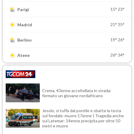
15°
23°
Parigi
21°
35°
Madrid
19°
26°
Berlino
26°
34°
Atene
Crema, 43enne accoltellata in strada:
fermato un giovane nordafricano
Jesolo, si tuffa dal pontile e sbatte la testa
sul fondale: muore 17enne | Tragedia anche
sul Latemar: 14enne precipita per oltre 50
metri e muore