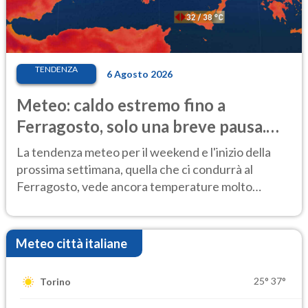
TENDENZA
6 Agosto 2026
Meteo: caldo estremo fino a
Ferragosto, solo una breve pausa.
Ecco dove
La tendenza meteo per il weekend e l'inizio della
prossima settimana, quella che ci condurrà al
Ferragosto, vede ancora temperature molto
elevate
Meteo città italiane
25°
37°
Torino