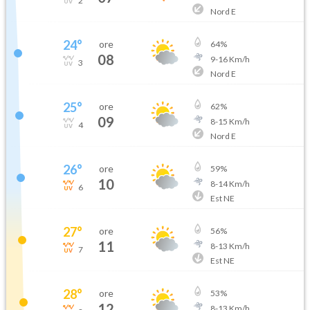
2
Nord E
24
°
ore
64
%
08
9
-
16
Km/h
3
Nord E
25
°
ore
62
%
09
8
-
15
Km/h
4
Nord E
26
°
ore
59
%
10
8
-
14
Km/h
6
Est NE
27
°
ore
56
%
11
8
-
13
Km/h
7
Est NE
28
°
ore
53
%
12
8
-
13
Km/h