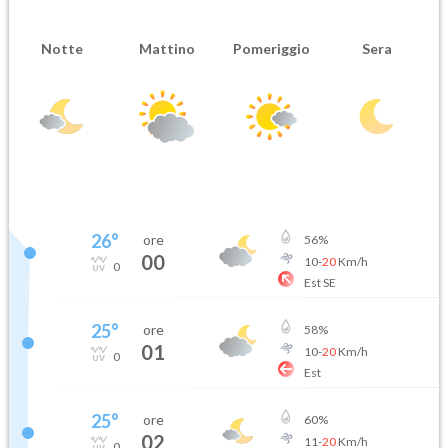
Notte
Mattino
Pomeriggio
Sera
26
°
ore
56
%
00
10
-
20
Km/h
0
Est SE
25
°
ore
58
%
01
10
-
20
Km/h
0
Est
25
°
ore
60
%
02
11
-
20
Km/h
0