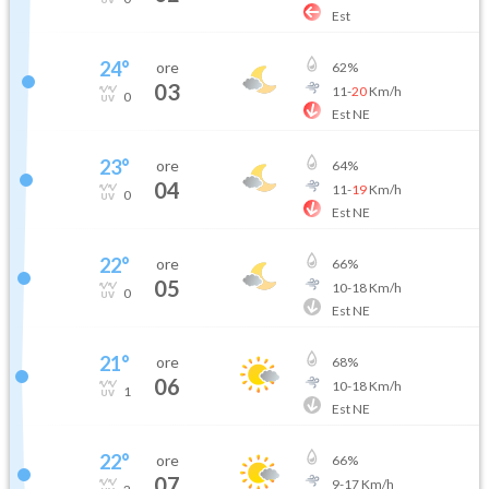
Est
24
°
ore
62
%
03
11
-
20
Km/h
0
Est NE
23
°
ore
64
%
04
11
-
19
Km/h
0
Est NE
22
°
ore
66
%
05
10
-
18
Km/h
0
Est NE
21
°
ore
68
%
06
10
-
18
Km/h
1
Est NE
22
°
ore
66
%
07
9
-
17
Km/h