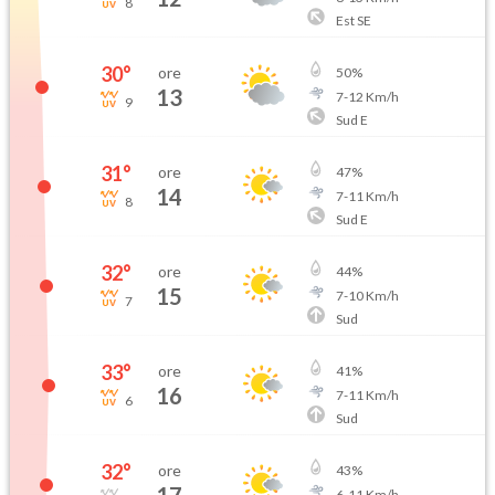
8
Est SE
30
°
ore
50
%
13
7
-
12
Km/h
9
Sud E
31
°
ore
47
%
14
7
-
11
Km/h
8
Sud E
32
°
ore
44
%
15
7
-
10
Km/h
7
Sud
33
°
ore
41
%
16
7
-
11
Km/h
6
Sud
32
°
ore
43
%
6
-
11
Km/h