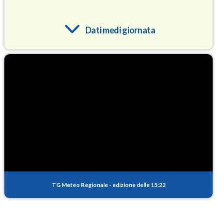
Dati medi giornata
O3
96.0
(Ozono)
NO2
5.5
(Diossido di azoto)
SO2
0.8
(Anidride solforosa)
PM10
14.2
(Materia particolata)
TG Meteo Regionale
-
edizione delle 15:22
PM25
9.2
(Materia particolata)