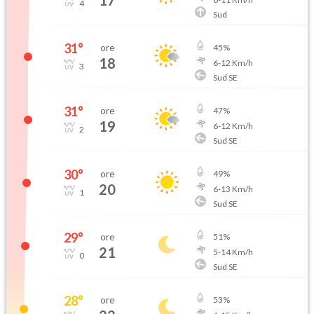
17
4
Sud
31
°
ore
45
%
18
6
-
12
Km/h
3
Sud SE
31
°
ore
47
%
19
6
-
12
Km/h
2
Sud SE
30
°
ore
49
%
20
6
-
13
Km/h
1
Sud SE
29
°
ore
51
%
21
5
-
14
Km/h
0
Sud SE
28
°
ore
53
%