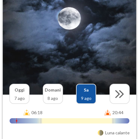
Oggi
Domani
Sa
7 ago
8 ago
9 ago
06:18
20:44
Luna calante