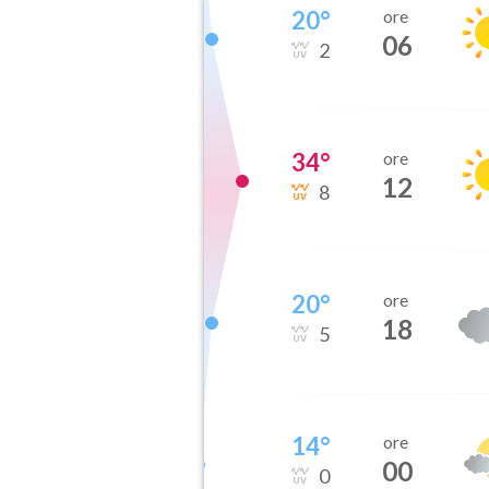
20
°
ore
06
2
34
°
ore
12
8
20
°
ore
18
5
14
°
ore
00
0