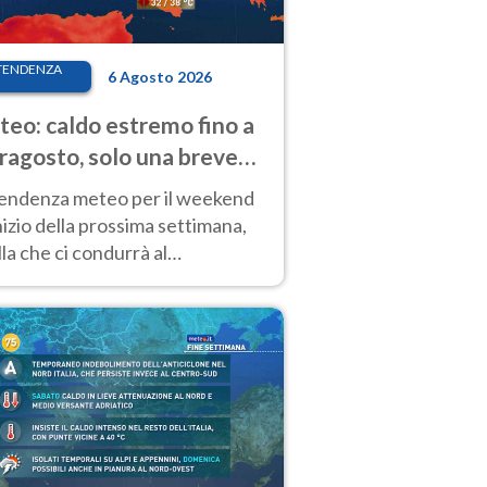
TENDENZA
6 Agosto 2026
eo: caldo estremo fino a
ragosto, solo una breve
sa. Ecco dove
tendenza meteo per il weekend
inizio della prossima settimana,
la che ci condurrà al
ragosto, vede ancora
perature molto elevate