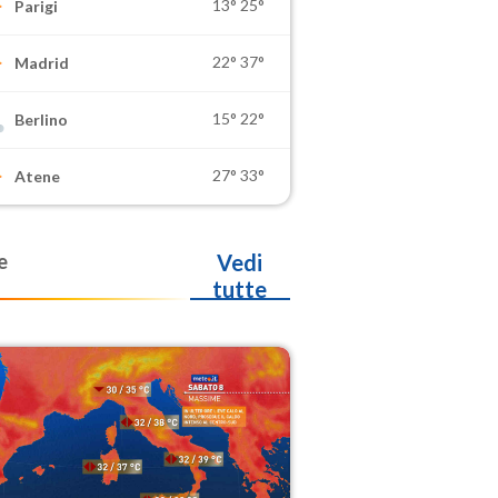
13°
25°
Parigi
22°
37°
Madrid
15°
22°
Berlino
27°
33°
Atene
e
Vedi
tutte