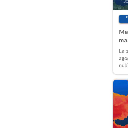
P
Met
mal
fin
Le p
agos
nubi
Cen
mol