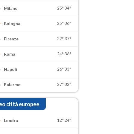
25°
34°
Milano
25°
36°
Bologna
22°
37°
Firenze
24°
36°
Roma
26°
33°
Napoli
27°
32°
Palermo
o città europee
12°
24°
Londra