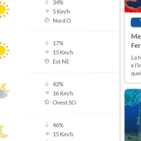
34
%
5
Km/h
Nord O
Met
17
%
Fer
15
Km/h
pau
La 
Est NE
e l'
quel
Fer
42
%
tem
16
Km/h
Ovest SO
46
%
15
Km/h