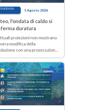
TENDENZA
5 Agosto 2026
eo, l'ondata di caldo si
ferma duratura
ttuali proiezioni non mostrano
vera modifica della
colazione con una prosecuzione
caldo fuori scala per molti
ni, compresa la settimana di
ragosto