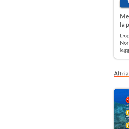
Met
la 
Dop
Nord
leg
nuov
afr
Altri a