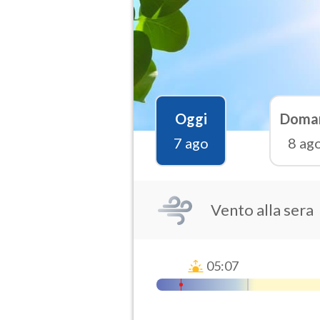
Oggi
Doma
7 ago
8 ag
Vento alla sera
05:07