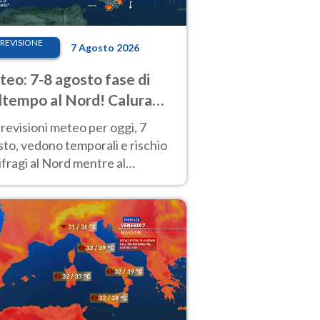
REVISIONE
7 Agosto 2026
eo: 7-8 agosto fase di
tempo al Nord! Calura
o a Ferragosto
revisioni meteo per oggi, 7
to, vedono temporali e rischio
fragi al Nord mentre al
tro-Sud sole e caldo sempre
to intenso.