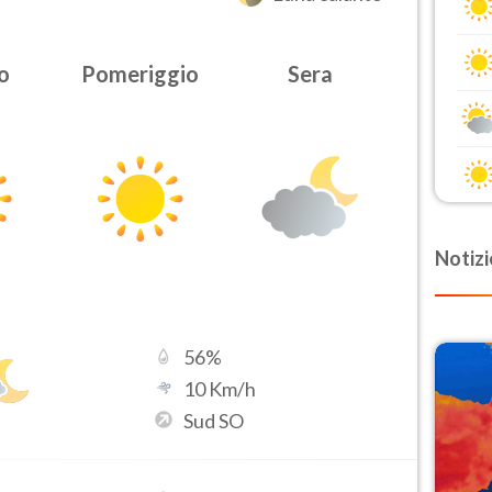
o
Pomeriggio
Sera
Notizi
56
%
10
Km/h
Sud SO