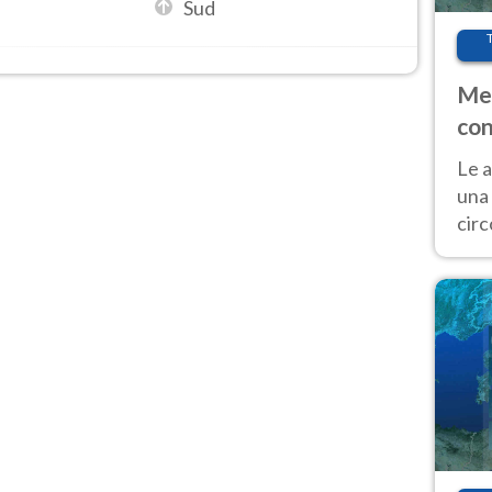
Sud
Met
con
Le a
una 
cir
del 
gior
Fer