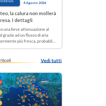
TENDENZA
4 Agosto 2026
eo, la calura non mollerà
presa. I dettagli
o una lieve attenuazione al
 grazie ad un flusso di aria
germente più fresca, probabile
o rinforzo dell’anticiclone
icano entro Ferragosto
rticoli
Vedi tutti