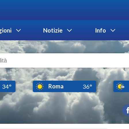
ioni
Notizie
Info
Roma
34°
36°