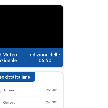
G Meteo
edizione delle
-
zionale
06:50
o città italiane
25°
30°
Torino
26°
30°
Genova