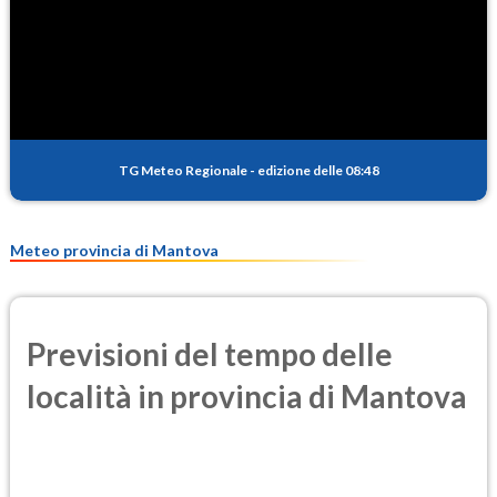
SO2
0.8
(Anidride solforosa)
PM10
17.5
(Materia particolata)
TG Meteo Regionale
-
edizione delle 08:48
PM25
10.6
(Materia particolata)
Meteo provincia di Mantova
Previsioni del tempo delle
località in provincia di Mantova