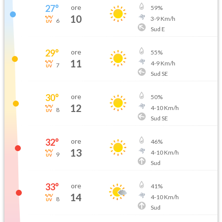
27
°
ore
59
%
10
3
-
9
Km/h
6
Sud E
29
°
ore
55
%
11
4
-
9
Km/h
7
Sud SE
30
°
ore
50
%
12
4
-
10
Km/h
8
Sud SE
32
°
ore
46
%
13
4
-
10
Km/h
9
Sud
33
°
ore
41
%
14
4
-
10
Km/h
8
Sud