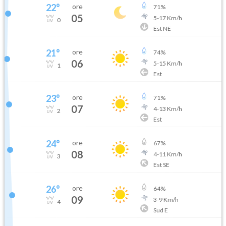
22
°
ore
71
%
05
5
-
17
Km/h
0
Est NE
21
°
ore
74
%
06
5
-
15
Km/h
1
Est
23
°
ore
71
%
07
4
-
13
Km/h
2
Est
24
°
ore
67
%
08
4
-
11
Km/h
3
Est SE
26
°
ore
64
%
09
3
-
9
Km/h
4
Sud E