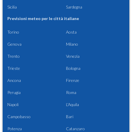
Sicilia
Sardegna
Previsioni meteo per le città italiane
Torino
Aosta
Genova
Milano
Trento
Venezia
Trieste
Bologna
Ancona
Firenze
Perugia
Roma
Napoli
L'Aquila
Campobasso
Bari
Potenza
Catanzaro