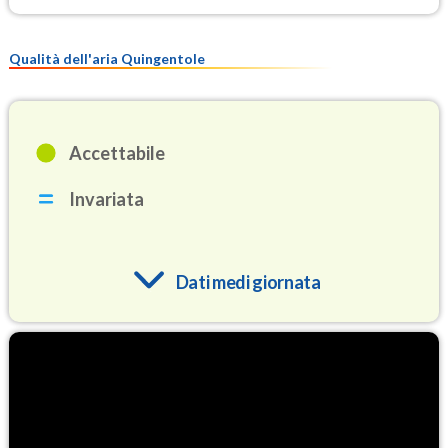
Qualità dell'aria Quingentole
Accettabile
Invariata
Dati medi giornata
O3
91.6
(Ozono)
NO2
6.3
(Diossido di azoto)