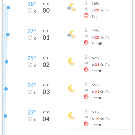
28
°
ore
56
%
00
7
-
23
Km/h
0
Est
27
°
ore
59
%
01
7
-
22
Km/h
0
Est NE
25
°
ore
62
%
02
6
-
21
Km/h
0
Est NE
24
°
ore
65
%
03
6
-
21
Km/h
0
Est NE
23
°
ore
68
%
04
6
-
19
Km/h
0
Est NE