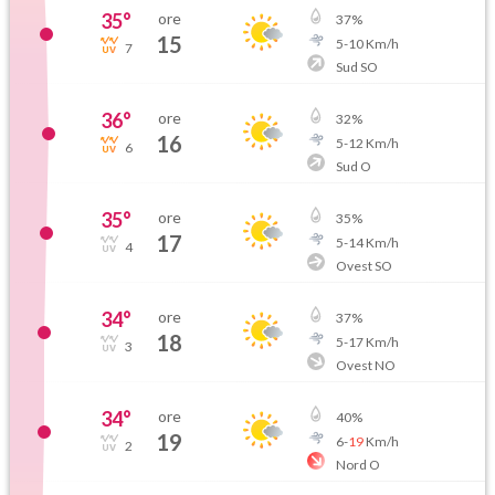
35
°
ore
37
%
15
5
-
10
Km/h
7
Sud SO
36
°
ore
32
%
16
5
-
12
Km/h
6
Sud O
35
°
ore
35
%
17
5
-
14
Km/h
4
Ovest SO
34
°
ore
37
%
18
5
-
17
Km/h
3
Ovest NO
34
°
ore
40
%
19
6
-
19
Km/h
2
Nord O