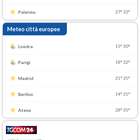
27°
32°
Palermo
Meteo città europee
15°
30°
Londra
18°
32°
Parigi
21°
35°
Madrid
14°
31°
Berlino
28°
35°
Atene