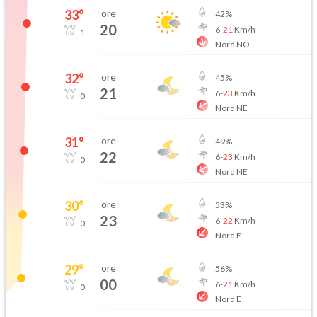
33
°
ore
42
%
20
6
-
21
Km/h
1
Nord NO
32
°
ore
45
%
21
6
-
23
Km/h
0
Nord NE
31
°
ore
49
%
22
6
-
23
Km/h
0
Nord NE
30
°
ore
53
%
23
6
-
22
Km/h
0
Nord E
29
°
ore
56
%
00
6
-
21
Km/h
0
Nord E