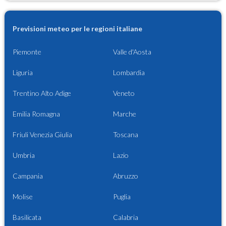
Previsioni meteo per le regioni italiane
Piemonte
Valle d'Aosta
Liguria
Lombardia
Trentino Alto Adige
Veneto
Emilia Romagna
Marche
Friuli Venezia Giulia
Toscana
Umbria
Lazio
Campania
Abruzzo
Molise
Puglia
Basilicata
Calabria