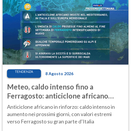
TENDENZA
8 Agosto 2026
Meteo, caldo intenso fino a
Ferragosto: anticiclone africano
ancora protagonista
Anticiclone africano in rinforzo: caldo intenso in
aumento nei prossimi giorni, con valori estremi
verso Ferragosto su gran parte d’Italia