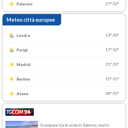
27°
32°
Palermo
Meteo città europee
13°
30°
Londra
17°
32°
Parigi
21°
35°
Madrid
15°
31°
Berlino
28°
35°
Atene
Scompare tra le onde in Salento, morto