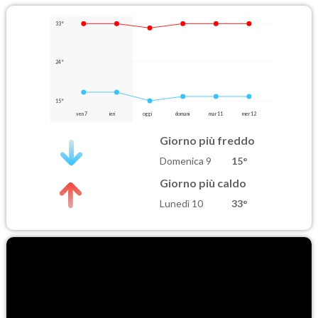
33°
24°
15°
ven 7
ieri
oggi
domani
mar 11
mer 12
Giorno più freddo
Domenica 9
15°
Giorno più caldo
Lunedì 10
33°