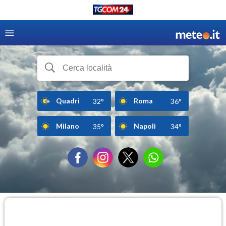
Quadri
Roma
32°
36°
Milano
Napoli
35°
34°