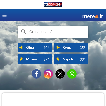
Qina
Roma
40°
35°
Milano
Napoli
37°
33°