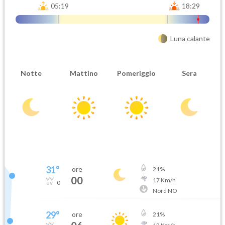
05:19
18:29
Luna calante
Notte
Mattino
Pomeriggio
Sera
31
°
ore
21
%
00
17
Km/h
0
Nord NO
29
°
ore
21
%