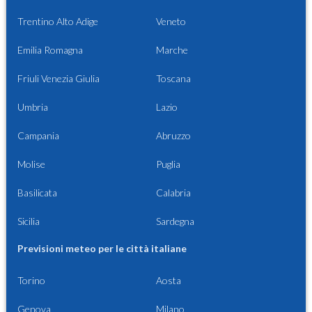
Trentino Alto Adige
Veneto
Emilia Romagna
Marche
Friuli Venezia Giulia
Toscana
Umbria
Lazio
Campania
Abruzzo
Molise
Puglia
Basilicata
Calabria
Sicilia
Sardegna
Previsioni meteo per le città italiane
Torino
Aosta
Genova
Milano