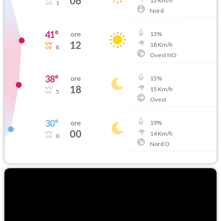
06
13
Km/h
1
Nord
41
°
ore
13
%
12
18
Km/h
8
Ovest NO
38
°
ore
15
%
18
15
Km/h
5
Ovest
30
°
ore
19
%
00
14
Km/h
0
Nord O