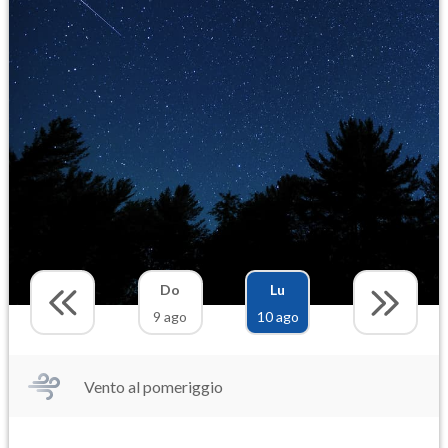
Do
Lu
9 ago
10 ago
Vento al pomeriggio