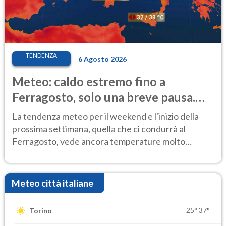
TENDENZA
6 Agosto 2026
Meteo: caldo estremo fino a
Ferragosto, solo una breve pausa.
Ecco dove
La tendenza meteo per il weekend e l'inizio della
prossima settimana, quella che ci condurrà al
Ferragosto, vede ancora temperature molto
elevate
Meteo città italiane
25°
37°
Torino