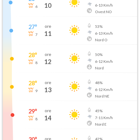
10
6
-
13
Km/h
6
Ovest NO
27
°
ore
53
%
11
6
-
13
Km/h
7
Nord O
28
°
ore
50
%
12
6
-
12
Km/h
8
Nord
28
°
ore
48
%
13
6
-
12
Km/h
9
Nord NE
29
°
ore
45
%
14
7
-
11
Km/h
8
Nord E
30
°
ore
42
%