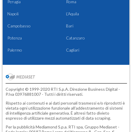
Perugia
Roma
Napoli
L'Aquila
Campobasso
Bari
Potenza
Catanzaro
Palermo
Cagliari
Copyright © 1999-2020 RTI S.p.A. Direzione Business Digital -
P.Iva 03976881007 - Tutti i diritti riservati.
Rispetto ai contenuti e ai dati personali trasmessi e/o riprodotti è
vietata ogni utilizzazione funzionale all'addestramento di sistemi
di intelligenza artificiale generativa. È altresì fatto divieto
espresso di utilizzare mezzi automatizzati di data scraping.
Per la pubblicità
Mediamond S.p.a.
RTI spa, Gruppo Mediaset -
Sede legale: 00187 Roma Largo del Nazareno 8 - Cap. Soc. €