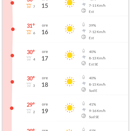
15
7
-
11
Km/h
7
Est
31
°
ore
39
%
16
7
-
12
Km/h
6
Est
30
°
ore
40
%
17
8
-
13
Km/h
4
Est SE
30
°
ore
40
%
18
8
-
15
Km/h
3
Sud E
29
°
ore
41
%
19
9
-
16
Km/h
2
Sud SE
29
°
ore
41
%