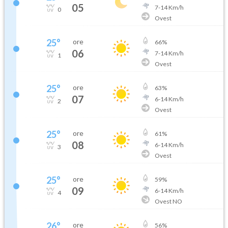
05
7
-
14
Km/h
0
Ovest
25
°
ore
66
%
06
7
-
14
Km/h
1
Ovest
25
°
ore
63
%
07
6
-
14
Km/h
2
Ovest
25
°
ore
61
%
08
6
-
14
Km/h
3
Ovest
25
°
ore
59
%
09
6
-
14
Km/h
4
Ovest NO
26
°
ore
56
%