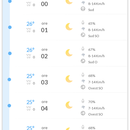
00
8
-
14
Km/h
0
Sud
26
°
ore
65
%
01
8
-
14
Km/h
0
Sud SO
26
°
ore
67
%
02
8
-
14
Km/h
0
Sud O
25
°
ore
68
%
03
7
-
14
Km/h
0
Ovest SO
25
°
ore
70
%
04
7
-
14
Km/h
0
Ovest SO
25
°
ore
68
%