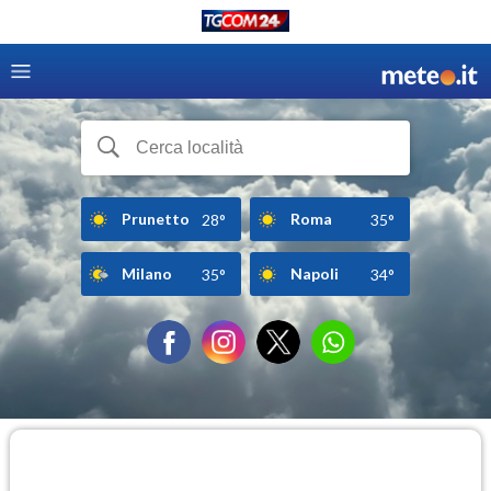
Prunetto
Roma
28°
35°
Milano
Napoli
35°
34°