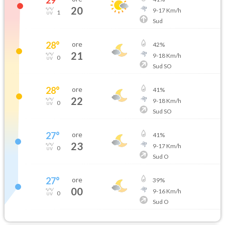
20
9
-
17
Km/h
1
Sud
28
°
ore
42
%
21
9
-
18
Km/h
0
Sud SO
28
°
ore
41
%
22
9
-
18
Km/h
0
Sud SO
27
°
ore
41
%
23
9
-
17
Km/h
0
Sud O
27
°
ore
39
%
00
9
-
16
Km/h
0
Sud O