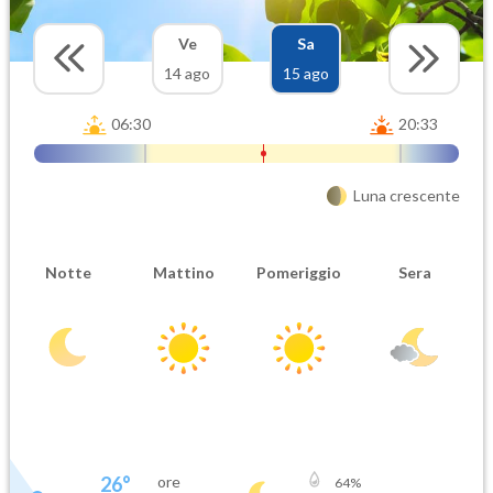
Ve
Sa
14 ago
15 ago
06:30
20:33
Luna crescente
Notte
Mattino
Pomeriggio
Sera
26
°
ore
64
%