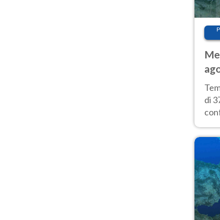
P
Met
ago
tem
Tem
di 3
con
calu
wee