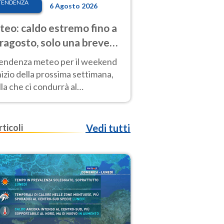
TENDENZA
6 Agosto 2026
eo: caldo estremo fino a
ragosto, solo una breve
sa. Ecco dove
tendenza meteo per il weekend
inizio della prossima settimana,
la che ci condurrà al
ragosto, vede ancora
perature molto elevate
rticoli
Vedi tutti