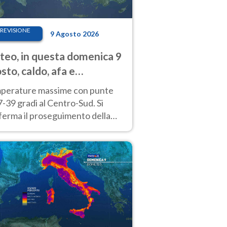
REVISIONE
9 Agosto 2026
eo, in questa domenica 9
sto, caldo, afa e
porali di calore
perature massime con punte
7-39 gradi al Centro-Sud. Si
ferma il proseguimento della
ra fino almeno a tutto il
kend di Ferragosto