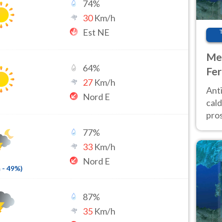
74
%
30
Km/h
Est NE
Met
64
%
Fer
27
Km/h
afr
Anti
Nord E
pro
cald
pros
ver
77
%
d’It
33
Km/h
Nord E
m
-
49
%)
87
%
35
Km/h