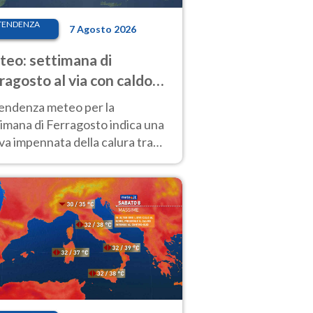
TENDENZA
7 Agosto 2026
eo: settimana di
ragosto al via con caldo
enso e qualche temporale
tendenza meteo per la
imana di Ferragosto indica una
a impennata della calura tra
 14 agosto, con nuovi rialzi
he al Nord.