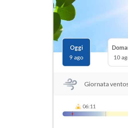
Oggi
Doma
9 ago
10 ag
Giornata vento
06:11