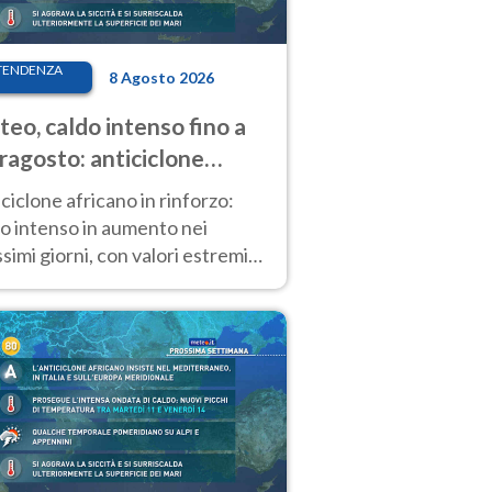
TENDENZA
8 Agosto 2026
eo, caldo intenso fino a
ragosto: anticiclone
icano ancora
ciclone africano in rinforzo:
tagonista
o intenso in aumento nei
simi giorni, con valori estremi
so Ferragosto su gran parte
alia