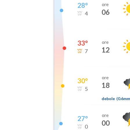
28
°
ore
06
4
33
°
ore
12
7
ore
30
°
18
5
debole
(
0.6m
ore
27
°
00
0