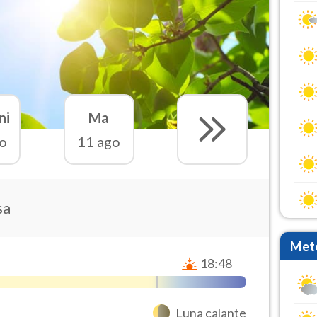
ni
Ma
o
11 ago
sa
Mete
18:48
Luna calante