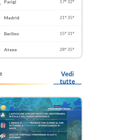
17°
32°
Parigi
21°
35°
Madrid
15°
31°
Berlino
28°
35°
Atene
e
Vedi
tutte