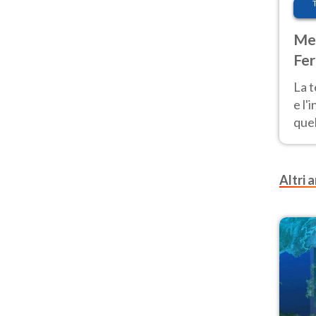
Met
Fer
pau
La 
e l'
quel
Fer
tem
Altri a