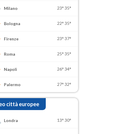
23°
35°
Milano
22°
35°
Bologna
23°
37°
Firenze
25°
35°
Roma
26°
34°
Napoli
27°
32°
Palermo
o città europee
13°
30°
Londra