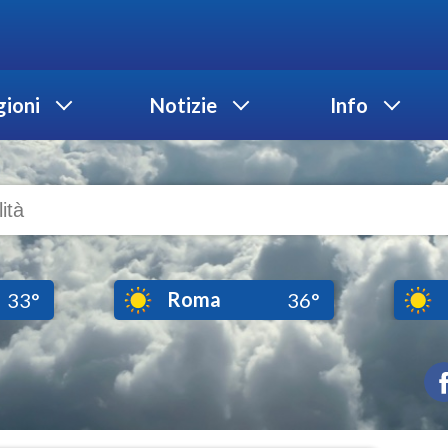
ioni
Notizie
Info
Roma
33°
36°