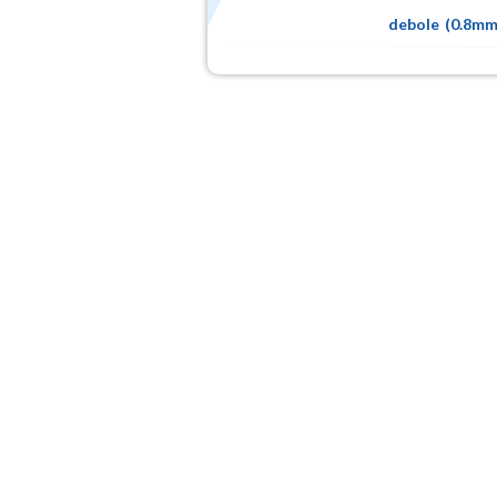
debole
(
0.8m