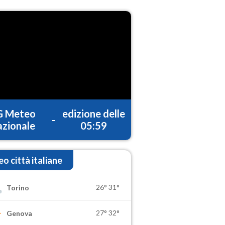
G Meteo
edizione delle
-
zionale
05:59
o città italiane
26°
31°
Torino
27°
32°
Genova