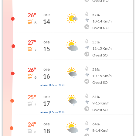
Ovest NO
26
°
ore
57
%
14
10
-
14
Km/h
8
Ovest NO
27
°
ore
55
%
15
11
-
15
Km/h
7
Ovest SO
26
°
ore
58
%
16
10
-
15
Km/h
6
Ovest SO
debole
(
1.5mm
-
70
%)
25
°
ore
61
%
17
9
-
15
Km/h
4
Ovest SO
debole
(
1.5mm
-
70
%)
24
°
ore
64
%
18
8
-
14
Km/h
3