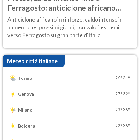
Ferragosto: anticiclone africano
ancora protagonista
Anticiclone africano in rinforzo: caldo intenso in
aumento nei prossimi giorni, con valori estremi
verso Ferragosto su gran parte d’Italia
Meteo città italiane
26°
31°
Torino
27°
32°
Genova
23°
35°
Milano
22°
35°
Bologna