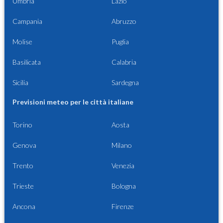
Umbria
Lazio
Campania
Abruzzo
Molise
Puglia
Basilicata
Calabria
Sicilia
Sardegna
Previsioni meteo per le città italiane
Torino
Aosta
Genova
Milano
Trento
Venezia
Trieste
Bologna
Ancona
Firenze