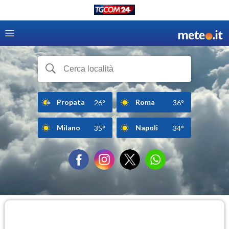
Propata
Roma
26°
36°
Milano
Napoli
35°
34°