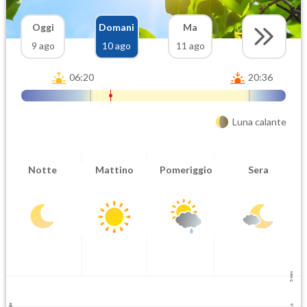
Oggi
Domani
Ma
9 ago
10 ago
11 ago
06:20
20:36
Luna calante
Notte
Mattino
Pomeriggio
Sera
5 mm
2.5