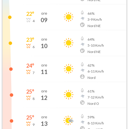
22
°
ore
66
%
09
3
-
9
Km/h
4
Nord NE
23
°
ore
64
%
10
5
-
10
Km/h
6
Nord NE
24
°
ore
62
%
11
6
-
11
Km/h
7
Nord
25
°
ore
61
%
12
7
-
12
Km/h
8
Nord O
25
°
ore
59
%
13
8
-
13
Km/h
9