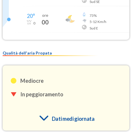
Sud SE
20
°
ore
73
%
00
5
-
12
Km/h
0
Sud E
Qualità dell'aria Propata
Mediocre
In peggioramento
Dati medi giornata