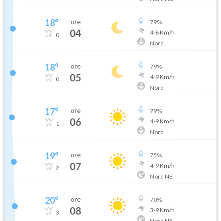
18
°
ore
79
%
04
4
-
8
Km/h
0
Nord
18
°
ore
79
%
05
4
-
9
Km/h
0
Nord
17
°
ore
79
%
06
4
-
9
Km/h
1
Nord
19
°
ore
75
%
07
4
-
9
Km/h
2
Nord NE
20
°
ore
70
%
08
3
-
9
Km/h
3
Nord NE