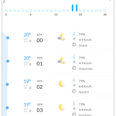
Pioggia
0
6
12
18
24
20
°
ore
79
%
00
4
-
9
Km/h
0
Ovest
20
°
ore
79
%
01
4
-
9
Km/h
0
Ovest NO
19
°
ore
79
%
02
4
-
8
Km/h
0
Nord O
19
°
ore
79
%
03
4
-
8
Km/h
0
Nord NO