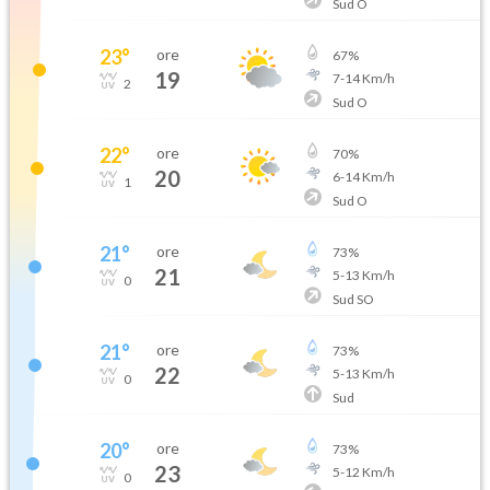
Sud O
23
°
ore
67
%
19
7
-
14
Km/h
2
Sud O
22
°
ore
70
%
20
6
-
14
Km/h
1
Sud O
21
°
ore
73
%
21
5
-
13
Km/h
0
Sud SO
21
°
ore
73
%
22
5
-
13
Km/h
0
Sud
20
°
ore
73
%
23
5
-
12
Km/h
0