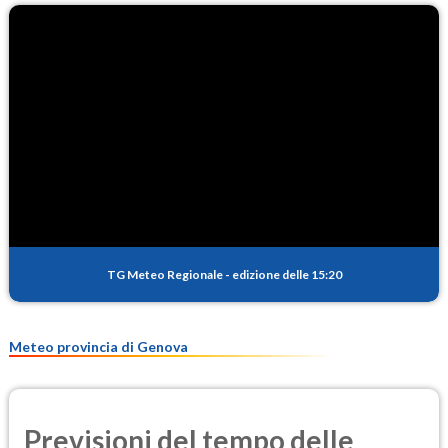
O3
100.7
(Ozono)
NO2
1.1
(Diossido di azoto)
SO2
0.4
(Anidride solforosa)
PM10
14.0
(Materia particolata)
TG Meteo Regionale
-
edizione delle 15:20
PM25
9.9
(Materia particolata)
Meteo provincia di Genova
Previsioni del tempo delle