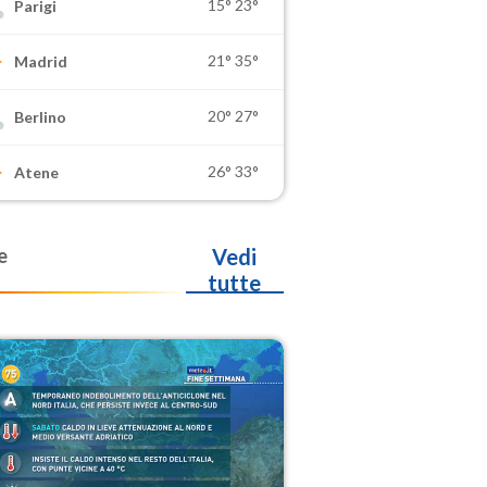
15°
23°
Parigi
21°
35°
Madrid
20°
27°
Berlino
26°
33°
Atene
e
Vedi
tutte