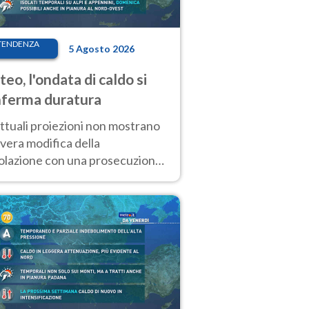
TENDENZA
5 Agosto 2026
eo, l'ondata di caldo si
ferma duratura
ttuali proiezioni non mostrano
vera modifica della
colazione con una prosecuzione
caldo fuori scala per molti
ni, compresa la settimana di
ragosto