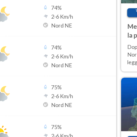
74
%
2
-
6
Km/h
Nord NE
Met
la 
Dop
74
%
Nord
2
-
6
Km/h
leg
Nord NE
nuov
afr
75
%
2
-
6
Km/h
Nord NE
75
%
2
-
6
Km/h