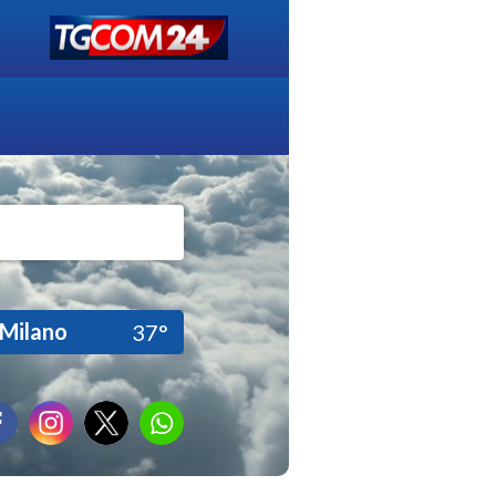
Milano
37°