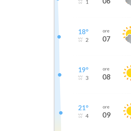
06
1
18
°
ore
07
2
19
°
ore
08
3
21
°
ore
09
4