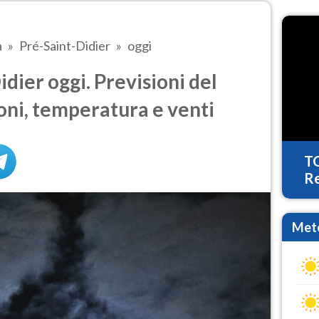
a
Pré-Saint-Didier
oggi
dier oggi. Previsioni del
oni, temperatura e venti
T
Re
Mete