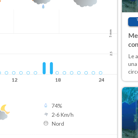
5 mm
Met
con
2.5
Le a
una 
cir
del 
12
18
24
gior
Fer
74
%
2
-
6
Km/h
Nord