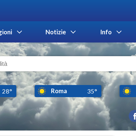
ioni
Notizie
Info
Roma
28°
35°