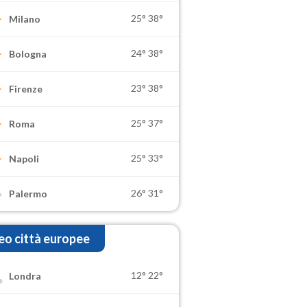
25°
38°
Milano
24°
38°
Bologna
23°
38°
Firenze
25°
37°
Roma
25°
33°
Napoli
26°
31°
Palermo
o città europee
12°
22°
Londra