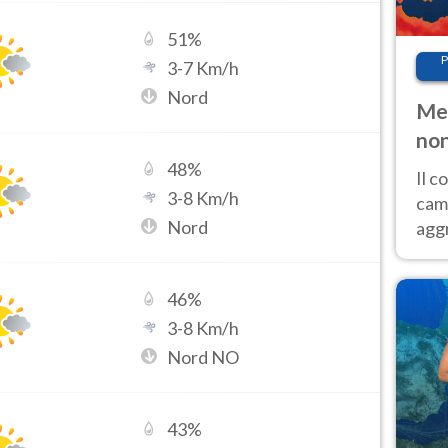
51
%
P
3
-
7
Km/h
Nord
Met
non
48
%
Il 
3
-
8
Km/h
cam
Nord
aggr
risc
cal
46
%
Fer
3
-
8
Km/h
Nord NO
43
%