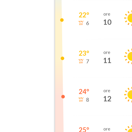
22
°
ore
10
6
23
°
ore
11
7
24
°
ore
12
8
25
°
ore