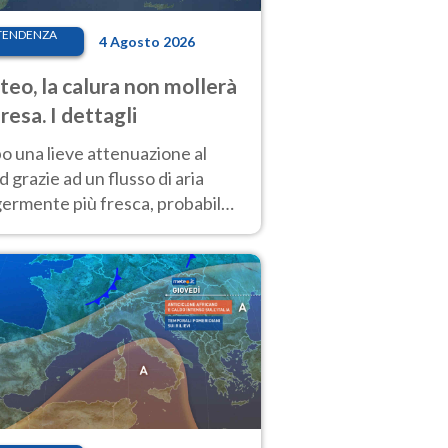
TENDENZA
4 Agosto 2026
eo, la calura non mollerà
presa. I dettagli
o una lieve attenuazione al
 grazie ad un flusso di aria
germente più fresca, probabile
o rinforzo dell’anticiclone
icano entro Ferragosto