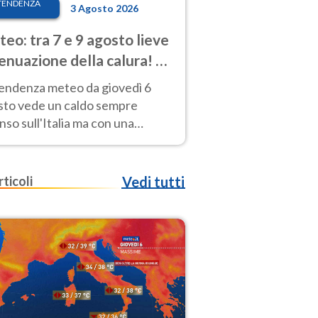
TENDENZA
3 Agosto 2026
eo: tra 7 e 9 agosto lieve
enuazione della calura! Al
d rischio temporali
tendenza meteo da giovedì 6
sto vede un caldo sempre
nso sull'Italia ma con una
iale e lieve attenuazione tra il 7
 9 agosto.
rticoli
Vedi tutti