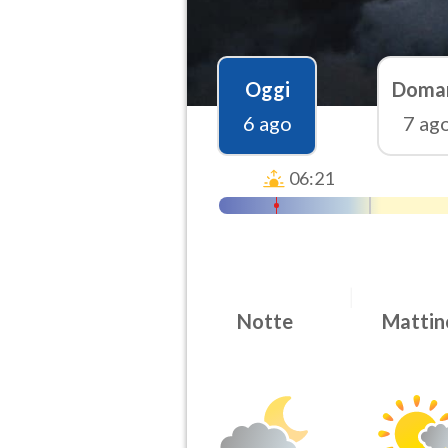
Oggi
Doma
6 ago
7 ag
06:21
Notte
Mattin