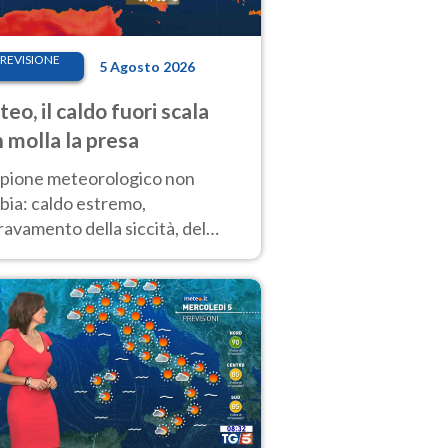
REVISIONE
5 Agosto 2026
eo, il caldo fuori scala
 molla la presa
copione meteorologico non
bia: caldo estremo,
avamento della siccità, del
hio incendi e temporali di
ore. Nessun cambiamento fino
ragosto