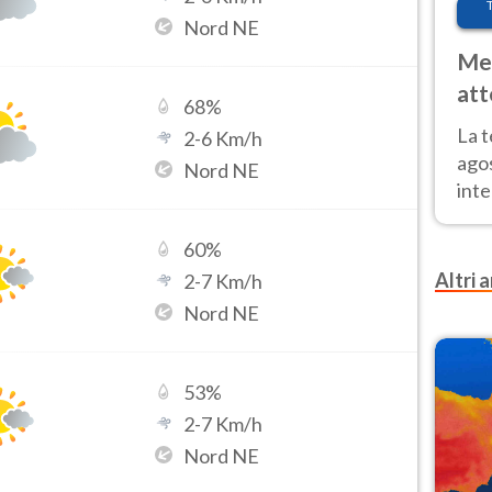
Nord NE
Met
att
68
%
Nor
La 
2
-
6
Km/h
ago
Nord NE
inte
parz
e il
60
%
Altri a
2
-
7
Km/h
Nord NE
53
%
2
-
7
Km/h
Nord NE