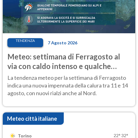
TENDENZA
7 Agosto 2026
Meteo: settimana di Ferragosto al
via con caldo intenso e qualche
temporale
La tendenza meteo per la settimana di Ferragosto
indica una nuova impennata della calura tra 11 e 14
agosto, con nuovi rialzi anche al Nord.
Meteo città italiane
22°
32°
Torino