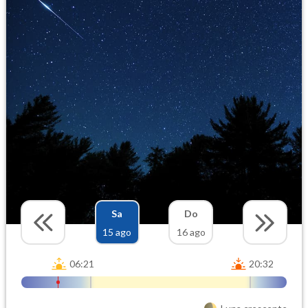
Sa
Do
15 ago
16 ago
06:21
20:32