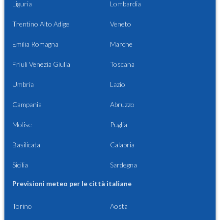
Liguria
Lombardia
Trentino Alto Adige
Veneto
Emilia Romagna
Marche
Friuli Venezia Giulia
Toscana
Umbria
Lazio
Campania
Abruzzo
Molise
Puglia
Basilicata
Calabria
Sicilia
Sardegna
Previsioni meteo per le città italiane
Torino
Aosta